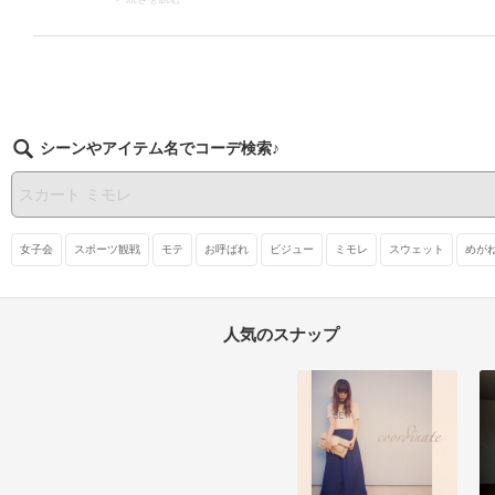
す。落ち着いた色
挑戦しやすいですよ。ぜひ
きりして、小顔効果も期待
な最旬スタイルが
お試しください。
できそう！ ピアスやイヤリ
すよ！
ングなどのアクセサリーを
生かしたいときも、こんな
まとめ髪がおすすめです。
シーンやアイテム名でコーデ検索♪
女子会
スポーツ観戦
モテ
お呼ばれ
ビジュー
ミモレ
スウェット
めが
人気のスナップ