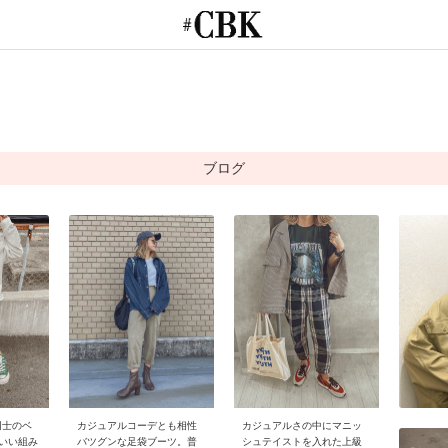
CUBKI
ブログ
同士のベ
カジュアルコーデとも相性
カジュアルさの中にマニッ
いい組み
バツグンな足袋ブーツ。普
シュテイストを入れた上級