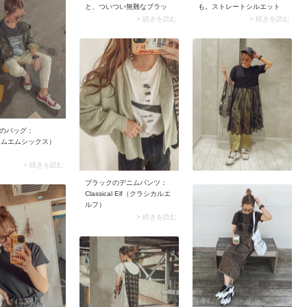
と、ついつい無難なブラッ
も。ストレートシルエット
クやブラウンを選びが
のパンツは程よくゆとりが
> 続きを読む
> 続きを読む
ち……。しかし上下の服が
あり、たくさん歩いても疲
ミニマルである大人世代こ
れにくいのが魅力です。 シ
そ、足元にポイントをおく
ンプルなワンツーコーデに
とグッとセンスのよさが際
まとめつつ、小物でアクセ
立ちます。 スナップのよう
ントを加えるとおしゃれ度
に情熱のレッドで彩を添え
がアップしますよ。
るのもいいですし、エレガ
ンスに盛れる一足で洗練感
を高めるのもアリ。デザイ
ン性の高い靴は意外と残っ
のバッグ：
ているので、冬のセールで
エムエムシックス）
上質な靴を探してみるのも
いいですね。
> 続きを読む
ブラックのデニムパンツ：
Classical Elf（クラシカルエ
ルフ）
> 続きを読む