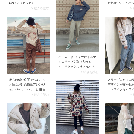
CACCA（カッカ）
合わせです。ベー
ムスの足元に緑の
> 続きを読む
>
ーを合わせれば、
すい印象をメイク可
ことんカジュアル
よし、ちょっとき
まとめてもバラン
できます。
パーカーやTシャツにドルマ
ンスリーブを取り入れる
と、リラックス感たっぷり
に。ドルマンスリーブから
> 続きを読む
こなれた印象が生まれるの
後ろの低い位置でちょこっ
スリーブにたっぷ
で、大人っぽさも加わりま
と結ぶだけの簡単アレンジ
デザインが描かれ
すよ♪
も、バケットハットと相性
ートライクなホワイ
バツグンです。首元がすっ
シャツも、気にな
> 続きを読む
>
きりして、小顔効果も期待
インがあれば手に
できそう！ ピアスやイヤリ
きたい！ レディー
ングなどのアクセサリーを
も、メンズアパレ
生かしたいときも、こんな
プリントアイテム
まとめ髪がおすすめです。
ずだからチェック
て。 ウォッシュの
イウエストデニム
インして、とこと