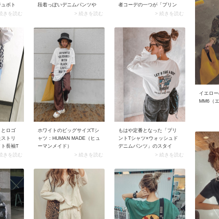
ジュボト
段着っぽいデニムパンツや
者コーデの一つが「プリン
スニーカ
フリースの着こなしも、足
トTシャツ×チェックパン
 続きを読む
> 続きを読む
> 続きを読む
親しみや
袋ブーツをプラスすればオ
ツ」。ポイントは「上下の
能！ と
シャレなよそ行きモードに
ベースカラーを統一させる
にしても
仕上がります。
こと」♪ このひとテクでまと
れいめに
まりが出て、コーデがうる
スアップ
さくなるのを防げます！
イエロー
MM6（
りとロゴ
ホワイトのビッグサイズTシ
もはや定番となった「プリ
たストリ
ャツ：HUMAN MADE（ヒュ
ントTシャツ×ウォッシュド
ト長袖T
ーマンメイド）
デニムパンツ」のスタイ
ったデザ
ル。ですがメンズライク過
 続きを読む
> 続きを読む
> 続きを読む
入れてお
ぎる印象になったりと、大
スより
人女子にとっては難しい組
ルの方が
み合わせでもあります。 そ
は多いは
こでスナップのように、ヘ
してみ
アスタイルをアップにして
効いたハ
みてください。首元から肌
パンツに
を見せることによって女性
んストリ
らしさがプラスされ、大人