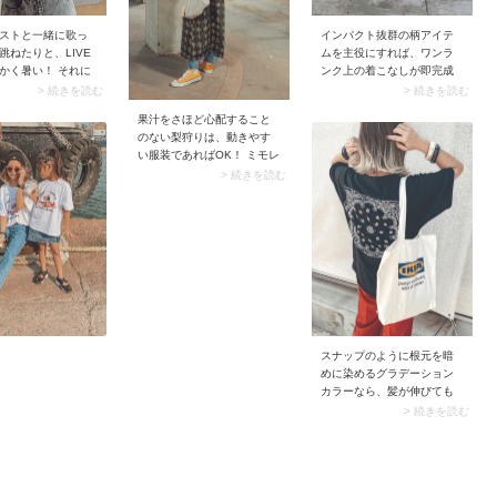
ストと一緒に歌っ
インパクト抜群の柄アイテ
跳ねたりと、LIVE
ムを主役にすれば、ワンラ
かく暑い！ それに
ンク上の着こなしが即完成
して、髪型どころ
します。たとえば存在感の
> 続きを読む
> 続きを読む
もの。 でも大丈
あるレオパード柄を取り入
果汁をさほど心配すること
かりゴムでまとめ
れて、ちょっぴり”攻めた”ス
のない梨狩りは、動きやす
レンジの定番「お
タイリングを楽しんでみま
い服装であればOK！ ミモレ
」なら崩れを気に
せんか？ 大胆な柄に気後れ
丈のスカートやワンピース
> 続きを読む
はありません。さ
してしまうなら、タイトな
にぺたんこシューズを合わ
も軽減できちゃい
ジャンパースカートで挑戦
せ、可愛らしさと歩きやす
髪を思いっ切りアッ
するのがおすすめ。スッと
さを両立させましょう。 さ
、LIVEをとことん
伸びるようなシルエットが
らにアクティブさを求める
♪
大人っぽさをキープして、
なら、レギンスやデニムパ
辛口なレオパード柄も上品
ンツをレイヤードすると安
なムードに仕上がります
心です。両手が自由になる
よ。
ように、バッグはショルダ
ー型を選んで♪
スナップのように根元を暗
めに染めるグラデーション
カラーなら、髪が伸びても
目立ちにくく頻繁なカラー
> 続きを読む
リングいらず。色落ちする
過程もキレイなので、産後
なかなかヘアサロンへ行け
ない時期でも気分を上げる