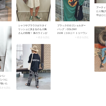
た着こな
カジュアルコーデに変身し
が気分の
ます♪
アーティ
です。
たり飛び
中はとに
崩れたり
ではない
シャツやブラウスがスタイ
ブラックのロゴショルダー
夫、しっ
リッシュに決まるのも小胸
バッグ：COLONY
たヘアア
さんの特権！ 体のラインが
2139（コロニー トゥーワン
団子ヘア
目立つ薄い生地やとろみ素
スリーナイン）
> 続きを読む
> 続きを読む
すること
材だって、すんなり着こな
らに暑さ
せるはずです。 スナップの
ます！ 
ようなメンズライクなセッ
プにして
トアップなら、気負わない
楽しんで
大人のこなれ感を演出でき
るから、ぜひトライしてみ
て♡
柄パン
パンツに
が強いた
ってしま
 続きを読む
 そんな
派手すぎ
黒ベース
すすめで