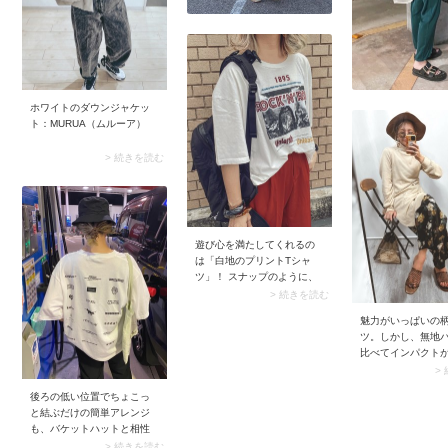
ートっぽく仕上げ
しは、カジュアル
日にはうってつけ
ホワイトのダウンジャケッ
ト：MURUA（ムルーア）
> 続きを読む
遊び心を満たしてくれるの
は「白地のプリントTシャ
ツ」！ スナップのように、
プリント柄に使われている
> 続きを読む
レッドをパンツとカラーリ
魅力がいっぱいの
ンクさせることで、パンチ
ツ。しかし、無地
の効いたスタイルがまとま
比べてインパクト
って見えます。 カジュアル
め、苦手意識を持
>
さをもう少しセーブしたい
う方も多いのでは？
ときは、光沢のあるフレア
後ろの低い位置でちょこっ
初心者さんには、
スカートを選んでみて♡ 女
と結ぶだけの簡単アレンジ
ず挑戦しやすい「
っぽさと華が加わり、プリ
も、バケットハットと相性
の柄パンツ」がお
ントTシャツ初心者さんでも
バツグンです。首元がすっ
> 続きを読む