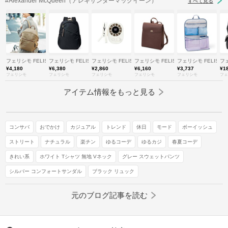
#Alexander McQueen（アレキサンダーマックイーン）
すべて見る
フェリシモ FELISSIMO
フェリシモ FELISSIMO
フェリシモ FELISSIMO
フェリシモ FELISSIMO
フェリシモ FELISSI
フェ
¥4,180
¥6,380
¥2,860
¥6,160
¥3,737
¥1
フェリシモ
フェリシモ
フェリシモ
フェリシモ
フェリシモ
フェ
アイテム情報をもっと見る
コンサバ
おでかけ
カジュアル
トレンド
休日
モード
ボーイッシュ
ストリート
ナチュラル
楽チン
ゆるコーデ
ゆるカジ
春夏コーデ
きれい系
ホワイト Tシャツ 無地 Vネック
グレー スウェットパンツ
シルバー コンフォートサンダル
ブラック リュック
元のブログ記事を読む