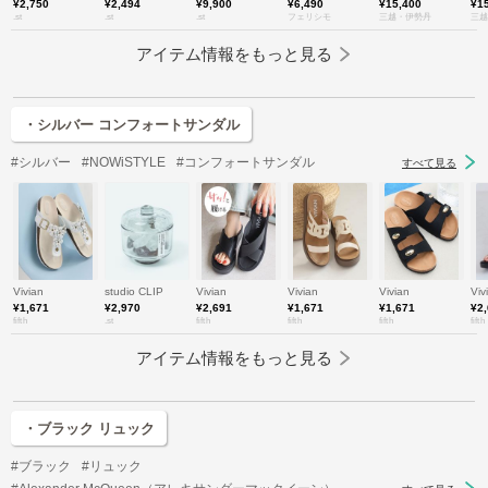
¥2,750
¥2,494
¥9,900
¥6,490
¥15,400
¥1
.st
.st
.st
フェリシモ
三越・伊勢丹
三越
アイテム情報をもっと見る
・シルバー コンフォートサンダル
#シルバー
#NOWiSTYLE
#コンフォートサンダル
すべて見る
Vivian
studio CLIP
Vivian
Vivian
Vivian
Viv
¥1,671
¥2,970
¥2,691
¥1,671
¥1,671
¥2
fifth
.st
fifth
fifth
fifth
fifth
アイテム情報をもっと見る
・ブラック リュック
#ブラック
#リュック