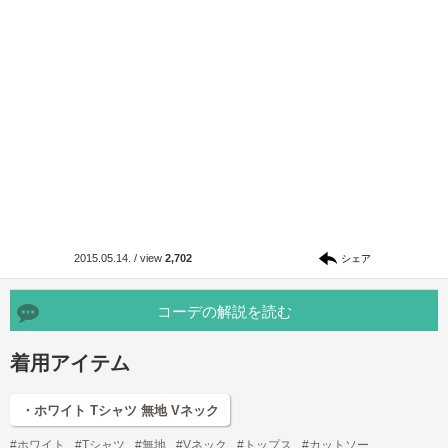
2015.05.14.
/
view
2,702
シェア
コーデの解説を読む
着用アイテム
・ホワイト Tシャツ 無地 Vネック
#ホワイト
#Tシャツ
#無地
#Vネック
#トップス
#カットソー