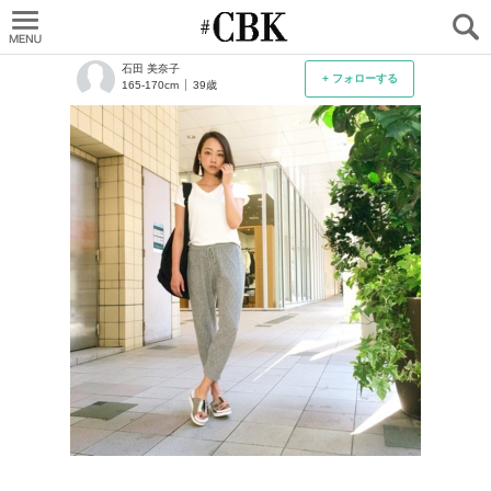
CUBKI
石田 美奈子
+ フォローする
165-170cm
39歳