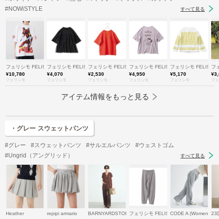
#NOWiSTYLE
すべて見る
フェリシモ FELISSIMO
フェリシモ FELISSIMO
フェリシモ FELISSIMO
フェリシモ FELISSIMO
フェリシモ FELISSI
フェ
¥10,780
¥4,070
¥2,530
¥4,950
¥5,170
¥3
フェリシモ
フェリシモ
フェリシモ
フェリシモ
フェリシモ
フェ
アイテム情報をもっと見る
・グレー スウェットパンツ
#グレー
#スウェットパンツ
#サルエルパンツ
#ウェストゴム
#Ungrid（アングリッド）
すべて見る
Heather
repipi armario
BARNYARDSTORM
フェリシモ FELISSIMO
CODE A (Women)
23