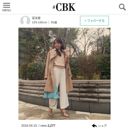
CUBKI
冨張愛
+ フォローする
155-160cm
35歳
2016.04.10.
/
view
2,277
シェア