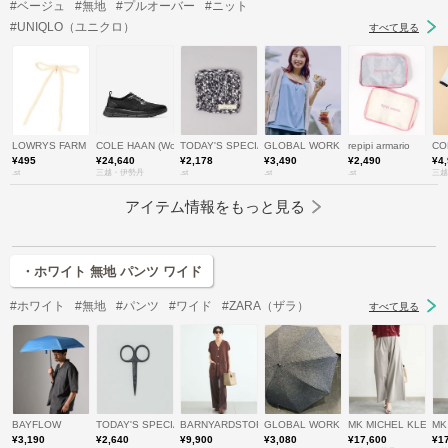
#ベージュ
#無地
#プルオーバー
#ニット
#UNIQLO（ユニクロ）
すべて見る
LOWRYS FARM
COLE HAAN (Women)/コール ハーン
TODAY'S SPECIAL
GLOBAL WORK
repipi armario
CO
¥495
¥24,640
¥2,178
¥3,490
¥2,490
¥4
.st
三越・伊勢丹
.st
.st
.st
三越
アイテム情報をもっと見る
・ホワイト 無地 パンツ ワイド
#ホワイト
#無地
#パンツ
#ワイド
#ZARA（ザラ）
すべて見る
BAYFLOW
TODAY'S SPECIAL
BARNYARDSTORM
GLOBAL WORK
MK MICHEL KLEI
MK
¥3,190
¥2,640
¥9,900
¥3,080
¥17,600
¥1