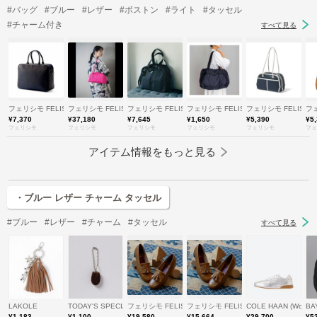
#バッグ
#ブルー
#レザー
#ボストン
#ライト
#タッセル
#チャーム付き
すべて見る
フェリシモ FELISSIMO
フェリシモ FELISSIMO
フェリシモ FELISSIMO
フェリシモ FELISSIMO
フェリシモ FELISSI
フェ
¥7,370
¥37,180
¥7,645
¥1,650
¥5,390
¥5
フェリシモ
フェリシモ
フェリシモ
フェリシモ
フェリシモ
フェ
アイテム情報をもっと見る
・ブルー レザー チャーム タッセル
#ブルー
#レザー
#チャーム
#タッセル
すべて見る
LAKOLE
TODAY'S SPECIAL
フェリシモ FELISSIMO
フェリシモ FELISSIMO
COLE HAAN (Wom
BA
¥1,183
¥1,100
¥19,580
¥15,664
¥29,700
¥5