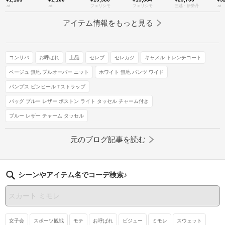
.st
.st
フェリシモ
フェリシモ
三越・伊勢丹
.st
アイテム情報をもっと見る
コンサバ
お呼ばれ
上品
セレブ
セレカジ
キャメル トレンチコート
ベージュ 無地 プルオーバー ニット
ホワイト 無地 パンツ ワイド
パンプス ピンヒール Tストラップ
バッグ ブルー レザー ボストン ライト タッセル チャーム付き
ブルー レザー チャーム タッセル
元のブログ記事を読む
シーンやアイテム名でコーデ検索♪
女子会
スポーツ観戦
モテ
お呼ばれ
ビジュー
ミモレ
スウェット