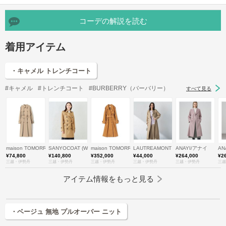
コーデの解説を読む
着用アイテム
・キャメル トレンチコート
#キャメル
#トレンチコート
#BURBERRY（バーバリー）
すべて見る
maison TOMORROWLAND/メゾン トゥモローランド
SANYOCOAT (Women)/サンヨーコート
maison TOMORROWLAND/メゾン トゥモローランド
LAUTREAMONT (Women)/ロートレア
ANAYI/アナイ
AN
¥74,800
¥140,800
¥352,000
¥44,000
¥264,000
¥2
三越・伊勢丹
三越・伊勢丹
三越・伊勢丹
三越・伊勢丹
三越・伊勢丹
三越
アイテム情報をもっと見る
・ベージュ 無地 プルオーバー ニット