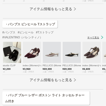
.st
.st
.st
.st
三越・伊勢丹
三越
アイテム情報をもっと見る
・パンプス ピンヒール Tストラップ
#パンプス
#ピンヒール
#Tストラップ
#VALENTINO（バレンティノ）
すべて見る
studio CLIP
index (Women)/インデックス
PELLICO (Women)/ペリーコ
PELLICO (Women)/ペリーコ
index (Women)/イ
in
¥2,200
¥3,960
¥69,300
¥69,300
¥6,600
¥6
.st
三越・伊勢丹
三越・伊勢丹
三越・伊勢丹
三越・伊勢丹
三越
アイテム情報をもっと見る
・バッグ ブルー レザー ボストン ライト タッセル チャー
ム付き