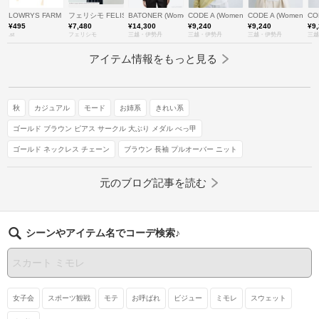
LOWRYS FARM
フェリシモ FELISSIMO
BATONER (Women)/バトナー
CODE A (Women)/コードエー
CODE A (Women)
CO
¥495
¥7,480
¥14,300
¥9,240
¥9,240
¥9
.st
フェリシモ
三越・伊勢丹
三越・伊勢丹
三越・伊勢丹
三越
アイテム情報をもっと見る
秋
カジュアル
モード
お姉系
きれい系
ゴールド ブラウン ピアス サークル 大ぶり メダル べっ甲
ゴールド ネックレス チェーン
ブラウン 長袖 プルオーバー ニット
元のブログ記事を読む
シーンやアイテム名でコーデ検索♪
女子会
スポーツ観戦
モテ
お呼ばれ
ビジュー
ミモレ
スウェット