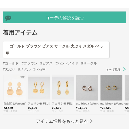
コーデの解説を読む
着用アイテム
・ゴールド ブラウン ピアス サークル 大ぶり メダル べっ
甲
#ゴールド
#ブラウン
#ピアス
#ハンドメイド
#サークル
#大ぶり
#メダル
#べっ甲
すべて見る
自由区 (Women)/ジユウク
フェリシモ FELISSIMO
フェリシモ FELISSIMO
ete bijoux (Women)/エテ ビジュー
ete bijoux (Wome
et
¥3,520
¥6,600
¥6,600
¥34,100
¥28,600
¥2
三越・伊勢丹
フェリシモ
フェリシモ
三越・伊勢丹
三越・伊勢丹
三越
アイテム情報をもっと見る