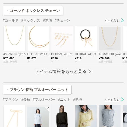
・ゴールド ネックレス チェーン
#ゴールド
#ネックレス
#無地
#チェーン
すべて見る
4℃ (Women)/ヨンドシー
GLOBAL WORK
GLOBAL WORK
GLOBAL WORK
TOMWOOD (Wome
TO
¥70,400
¥1,870
¥836
¥316
¥70,300
¥1
三越・伊勢丹
.st
.st
.st
三越・伊勢丹
三越
アイテム情報をもっと見る
・ブラウン 長袖 プルオーバー ニット
#ブラウン
#長袖
#プルオーバー
#ニット
#無地
すべて見る