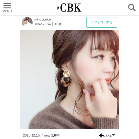
CUBKI
miho.a.nico
+ フォローする
165-170cm
46歳
2018.12.15.
/
view
1,644
シェア