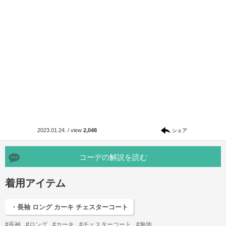
2023.01.24.
/
view
2,048
シェア
コーデの解説を読む
着用アイテム
・長袖 ロング カーキ チェスターコート
#長袖
#ロング
#カーキ
#チェスターコート
#無地