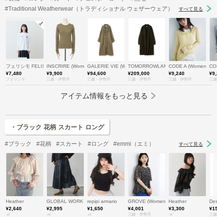
#Traditional Weatherwear（トラディショナル ウェザーウェア）
すべて見る
フェリシモ FELISSIMO
INSCRIRE (Women)/アンスクリア
GALERIE VIE (Women)/ギャルリー・ヴィー
TOMORROWLAND .B (Women)/ト
CODE A (Women)
CO
¥7,480
¥9,900
¥94,600
¥209,000
¥9,240
¥9
フェリシモ
三越・伊勢丹
三越・伊勢丹
三越・伊勢丹
三越・伊勢丹
三越
アイテム情報をもっと見る
・ブラック 花柄 スカート ロング
#ブラック
#花柄
#スカート
#ロング
#emmi（エミ）
すべて見る
Heather
GLOBAL WORK
repipi armario
GROVE (Women)/グローブ
Heather
De
¥2,640
¥2,995
¥1,650
¥4,001
¥3,300
¥1
.st
.st
.st
三越・伊勢丹
.st
三越