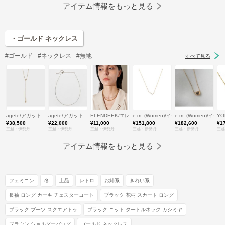
アイテム情報をもっと見る
・ゴールド ネックレス
#ゴールド
#ネックレス
#無地
すべて見る
agete/アガット
agete/アガット
ELENDEEK/エレンディーク
e.m. (Women)/イー・エム
e.m. (Women)/イー
YO
¥38,500
¥22,000
¥11,000
¥151,800
¥182,600
¥1
三越・伊勢丹
三越・伊勢丹
三越・伊勢丹
三越・伊勢丹
三越・伊勢丹
三越
アイテム情報をもっと見る
フェミニン
冬
上品
レトロ
お姉系
きれい系
長袖 ロング カーキ チェスターコート
ブラック 花柄 スカート ロング
ブラック ブーツ スクエアトゥ
ブラック ニット タートルネック カシミヤ
ブラウン ショルダーバッグ
ゴールド ネックレス