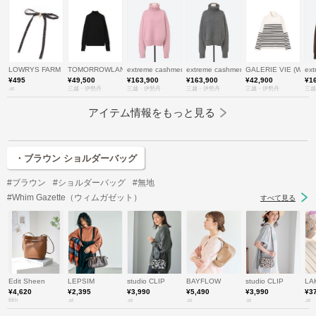
LOWRYS FARM
TOMORROWLAND .B (Women)/トゥモローランド ビー
extreme cashmere (Women)/エクストリーム カシミヤ
extreme cashmere (Women)/エク
GALERIE VIE (W
ex
¥495
¥49,500
¥163,900
¥163,900
¥42,900
¥1
.st
三越・伊勢丹
三越・伊勢丹
三越・伊勢丹
三越・伊勢丹
三越
アイテム情報をもっと見る
・ブラウン ショルダーバッグ
#ブラウン
#ショルダーバッグ
#無地
#Whim Gazette（ウィムガゼット）
すべて見る
Edit Sheen
LEPSIM
studio CLIP
BAYFLOW
studio CLIP
LA
¥4,620
¥2,395
¥3,990
¥5,490
¥3,990
¥3
fifth
.st
.st
.st
.st
.st