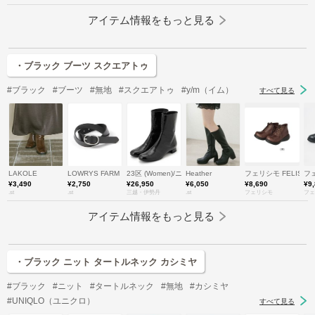
アイテム情報をもっと見る
・ブラック ブーツ スクエアトゥ
#ブラック
#ブーツ
#無地
#スクエアトゥ
#y/m（イム）
すべて見る
LAKOLE
LOWRYS FARM
23区 (Women)/ニジュウサンク
Heather
フェリシモ FELISSI
フェ
¥3,490
¥2,750
¥26,950
¥6,050
¥8,690
¥9
.st
.st
三越・伊勢丹
.st
フェリシモ
フェ
アイテム情報をもっと見る
・ブラック ニット タートルネック カシミヤ
#ブラック
#ニット
#タートルネック
#無地
#カシミヤ
#UNIQLO（ユニクロ）
すべて見る