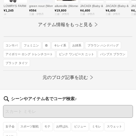
LOWRYS FARM
green nout (Women/大きいサイズ)/グリーンノート
allureville (Women)/アルアバイル
JACADI (Baby & Kids)/ジャカディ
JACADI (Baby & K
JA
¥1,245
¥594
¥19,800
¥4,400
¥4,400
¥4
.st
三越・伊勢丹
三越・伊勢丹
三越・伊勢丹
三越・伊勢丹
三越
アイテム情報をもっと見る
コンサバ
フェミニン
春
キレイ系
お姉系
ブラウン ハンドバッグ
アイボリー ロング トレンチコート
ピンク ワンピース ニット
パンプス ブラウン
ブラック タイツ
元のブログ記事を読む
シーンやアイテム名でコーデ検索♪
女子会
スポーツ観戦
モテ
お呼ばれ
ビジュー
ミモレ
スウェット