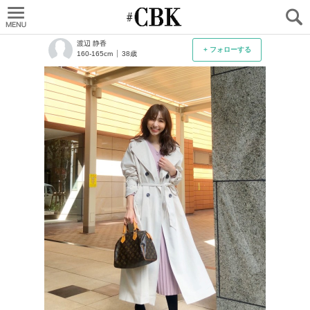
CUBKI
渡辺 静香
+ フォローする
160-165cm
38歳