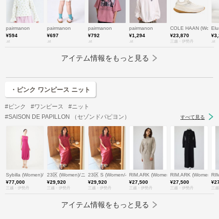
pairmanon
pairmanon
pairmanon
pairmanon
COLE HAAN (Wom
Elu
¥594
¥697
¥792
¥1,294
¥23,870
¥3
.st
.st
.st
.st
三越・伊勢丹
.st
アイテム情報をもっと見る
・ピンク ワンピース ニット
#ピンク
#ワンピース
#ニット
#SAISON DE PAPILLON （セゾンドパピヨン）
すべて見る
Sybilla (Women)/シビラ
23区 (Women)/ニジュウサンク
23区 S (Women/小さいサイズ)/ニジュウサンク エス
RIM.ARK (Women)/リムアーク
RIM.ARK (Women)
RI
¥77,000
¥29,920
¥29,920
¥27,500
¥27,500
¥2
三越・伊勢丹
三越・伊勢丹
三越・伊勢丹
三越・伊勢丹
三越・伊勢丹
三越
アイテム情報をもっと見る