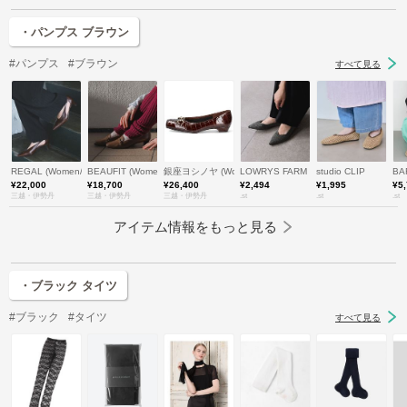
・パンプス ブラウン
#パンプス
#ブラウン
すべて見る
REGAL (Women/Men)/リーガル
BEAUFIT (Women)/ビューフィット
銀座ヨシノヤ (Women)/ギンザヨシノヤ
LOWRYS FARM
studio CLIP
BA
¥22,000
¥18,700
¥26,400
¥2,494
¥1,995
¥5
三越・伊勢丹
三越・伊勢丹
三越・伊勢丹
.st
.st
.st
アイテム情報をもっと見る
・ブラック タイツ
#ブラック
#タイツ
すべて見る