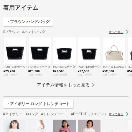
着用アイテム
・ブラウン ハンドバッグ
#ブラウン
#ハンドバッグ
すべて見る
PORTER/ポーター
PORTER/ポーター
PORTER/ポーター
PORTER/ポーター
TOFF & LOADSTO
TO
¥29,700
¥29,700
¥27,500
¥27,500
¥52,800
¥5
三越・伊勢丹
三越・伊勢丹
三越・伊勢丹
三越・伊勢丹
三越・伊勢丹
三越
アイテム情報をもっと見る
・アイボリー ロング トレンチコート
#アイボリー
#ロング
#トレンチコート
#Re:EDIT（リエディ）
すべて見る