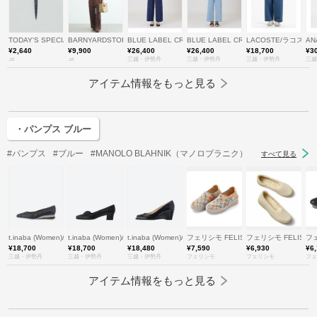
TODAY'S SPECIAL
BARNYARDSTORM
BLUE LABEL CRESTBRIDGE (Women)/ブルーレー
BLUE LABEL CRESTBRIDGE (
LACOSTE/ラコステ
AN
¥2,640
¥9,900
¥26,400
¥26,400
¥18,700
¥3
.st
.st
三越・伊勢丹
三越・伊勢丹
三越・伊勢丹
三越
アイテム情報をもっと見る
・パンプス ブルー
#パンプス
#ブルー
#MANOLO BLAHNIK（マノロブラニク）
すべて見る
t.inaba (Women)/ティー.イナバ
t.inaba (Women)/ティー.イナバ
t.inaba (Women)/ティー.イナバ
フェリシモ FELISSIMO
フェリシモ FELISSI
フェ
¥18,700
¥18,700
¥18,480
¥7,590
¥6,930
¥6
三越・伊勢丹
三越・伊勢丹
三越・伊勢丹
フェリシモ
フェリシモ
フェ
アイテム情報をもっと見る