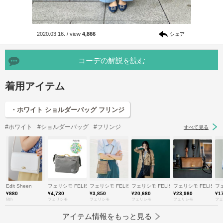
2020.03.16.
/
view
4,866
シェア
コーデの解説を読む
着用アイテム
・ホワイト ショルダーバッグ フリンジ
#ホワイト
#ショルダーバッグ
#フリンジ
すべて見る
Edit Sheen
フェリシモ FELISSIMO
フェリシモ FELISSIMO
フェリシモ FELISSIMO
フェリシモ FELISSI
フェ
¥880
¥4,730
¥3,850
¥20,680
¥23,980
¥1
fifth
フェリシモ
フェリシモ
フェリシモ
フェリシモ
フェ
アイテム情報をもっと見る