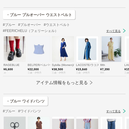
・ブルー プルオーバー ウエストベルト
#ブルー
#プルオーバー
#ウエストベルト
#FEERICHELU（フェリーシェル）
すべて見る
RAGEBLUE
BELPER/ベルパー
Sybilla (Women)/シビラ
LACOSTE/ラコステ
fifth
LA
¥6,600
¥22,000
¥38,500
¥15,840
¥7,390
¥1
.st
三越・伊勢丹
三越・伊勢丹
三越・伊勢丹
fifth
三越
アイテム情報をもっと見る
・ブルー ワイドパンツ
#ブルー
#ワイドパンツ
すべて見る