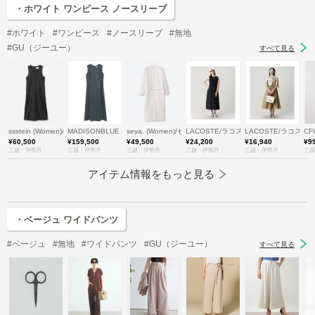
・ホワイト ワンピース ノースリーブ
#ホワイト
#ワンピース
#ノースリーブ
#無地
#GU（ジーユー）
すべて見る
ssstein (Women)/シュタイン
MADISONBLUE (Women)/マディソンブルー
seya. (Women)/セヤ
LACOSTE/ラコステ
LACOSTE/ラコステ
CF
¥60,500
¥159,500
¥49,500
¥24,200
¥16,940
¥9
三越・伊勢丹
三越・伊勢丹
三越・伊勢丹
三越・伊勢丹
三越・伊勢丹
三越
アイテム情報をもっと見る
・ベージュ ワイドパンツ
#ベージュ
#無地
#ワイドパンツ
#GU（ジーユー）
すべて見る