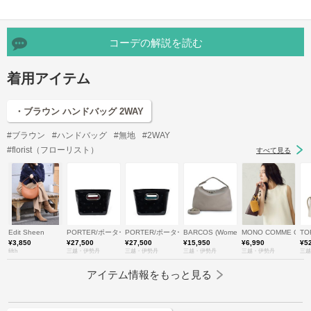
コーデの解説を読む
着用アイテム
・ブラウン ハンドバッグ 2WAY
#ブラウン
#ハンドバッグ
#無地
#2WAY
#florist（フローリスト）
すべて見る
Edit Sheen
PORTER/ポーター
PORTER/ポーター
BARCOS (Women)/バルコス
MONO COMME CA 
TO
¥3,850
¥27,500
¥27,500
¥15,950
¥6,990
¥5
fifth
三越・伊勢丹
三越・伊勢丹
三越・伊勢丹
三越・伊勢丹
三越
アイテム情報をもっと見る