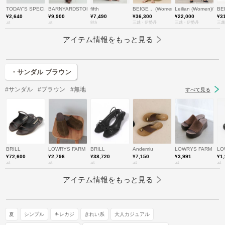
TODAY'S SPECIAL
BARNYARDSTORM
fifth
BEIGE， (Women)/ベイジ，
Leilian (Women)/レ
BE
¥2,640
¥9,900
¥7,490
¥36,300
¥22,000
¥3
.st
.st
fifth
三越・伊勢丹
三越・伊勢丹
三越
アイテム情報をもっと見る
・サンダル ブラウン
#サンダル
#ブラウン
#無地
すべて見る
BRILL
LOWRYS FARM
BRILL
Andemiu
LOWRYS FARM
LO
¥72,600
¥2,796
¥38,720
¥7,150
¥3,991
¥1
.st
.st
.st
.st
.st
.st
アイテム情報をもっと見る
夏
シンプル
キレカジ
きれい系
大人カジュアル