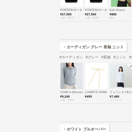
PORTER/ポーター
PORTER/ポーター
Edit Sheen
¥27,500
¥27,500
¥880
三越・伊勢丹
三越・伊勢丹
fifth
・カーディガン グレー 長袖 ニット
#カーディガン
#グレー
#長袖
#ニット
CODE A (Women)/コードエー
LOWRYS FARM
フェリシモ FELI
¥9,240
¥495
¥7,480
三越・伊勢丹
.st
フェリシモ
・ホワイト プルオーバー