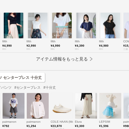
fifth
fifth
fifth
fifth
fifth
COM
¥4,990
¥2,990
¥4,990
¥4,390
¥4,980
¥15
fifth
fifth
fifth
fifth
fifth
三越
アイテム情報をもっと見る
ツ センタープレス 十分丈
ドパンツ
#センタープレス
#十分丈
pairmanon
pairmanon
COLE HAAN (Women)/コール ハーン
Elura
LEPSIM
pai
¥792
¥1,294
¥23,870
¥3,300
¥1,596
¥98