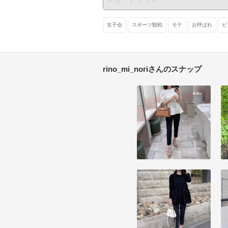
女子会
スポーツ観戦
モテ
お呼ばれ
ビ
rino_mi_noriさんのスナップ