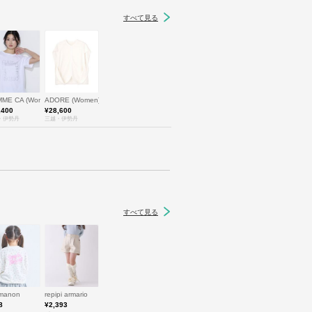
すべて見る
ME CA (Women)/コムサ
ADORE (Women)/アドーア
,400
¥28,600
・伊勢丹
三越・伊勢丹
すべて見る
rmanon
repipi armario
8
¥2,393