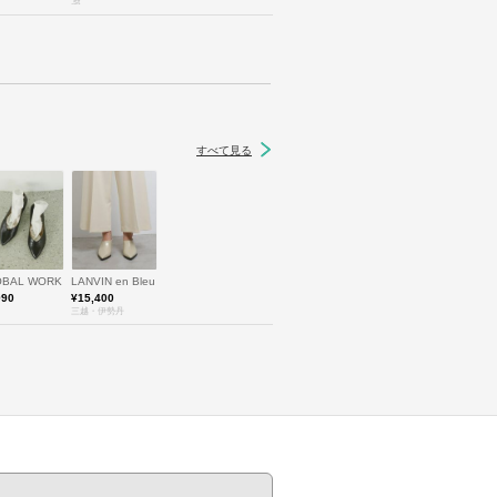
.st
すべて見る
ゥモローランド
OBAL WORK
LANVIN en Bleu (Women)/ランバン オン ブルー
990
¥15,400
三越・伊勢丹