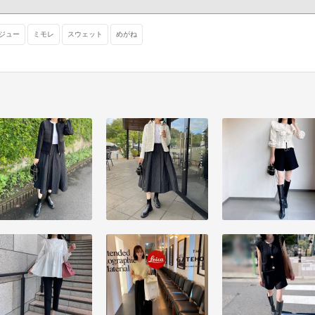
ジュー
ミモレ
スウェット
めがね