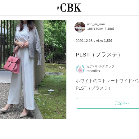
CUBKI
rino_mi_nori
165-170cm
48歳
2020.12.16.
/
view
1,599
PLST（プラステ）
元アパレルスタッフ
mamiko
ホワイトのストレートワイドパ
PLST（プラステ）
元記事へ