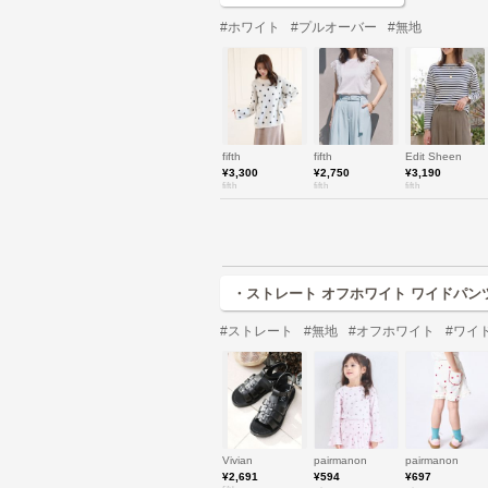
#ホワイト
#プルオーバー
#無地
fifth
fifth
Edit Sheen
¥3,300
¥2,750
¥3,190
fifth
fifth
fifth
・ストレート オフホワイト ワイドパン
#ストレート
#無地
#オフホワイト
#ワイ
Vivian
pairmanon
pairmanon
¥2,691
¥594
¥697