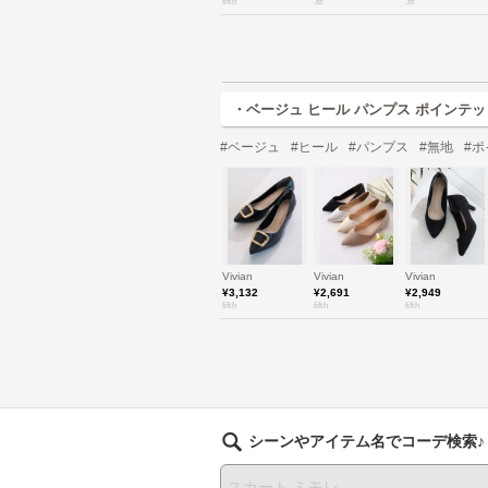
fifth
.st
.st
・ベージュ ヒール パンプス ポインテ
#ベージュ
#ヒール
#パンプス
#無地
#
Vivian
Vivian
Vivian
¥3,132
¥2,691
¥2,949
fifth
fifth
fifth
シーンやアイテム名でコーデ検索♪