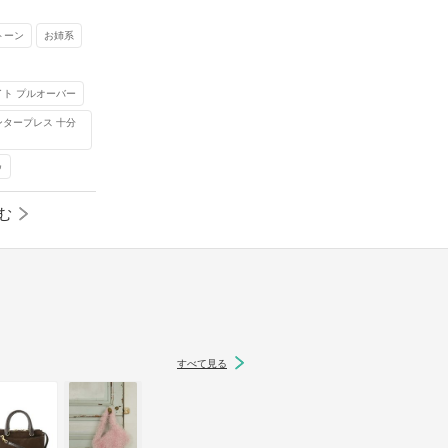
トーン
お姉系
イト プルオーバー
ンタープレス 十分
ゥ
む
すべて見る