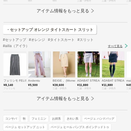
fifth
fifth
fifth
三越・伊勢丹
三越・伊勢丹
三越
アイテム情報をもっと見る
・セットアップ オレンジ タイトスカート スリット
#セットアップ
#オレンジ
#タイトスカート
#スリット
#ailla（アイラ）
すべて見る
フェリシモ FELISSIMO
Andemiu
BEIGE， (Women)/ベイジ，
ADABAT STREAM(Women/Men)/
ADABAT STREAM(
ma
¥8,140
¥5,500
¥28,600
¥11,880
¥11,880
¥4
フェリシモ
.st
三越・伊勢丹
三越・伊勢丹
三越・伊勢丹
三越
アイテム情報をもっと見る
コンサバ
秋
フェミニン
お姉系
きれい系
ベージュ ハンドバッグ
ベージュ セットアップ ニット
ベージュ ヒール パンプス ポインテッドトゥ