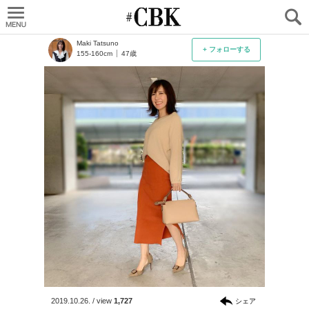
CUBKI
Maki Tatsuno
+ フォローする
155-160cm
47歳
2019.10.26.
/
view
1,727
シェア