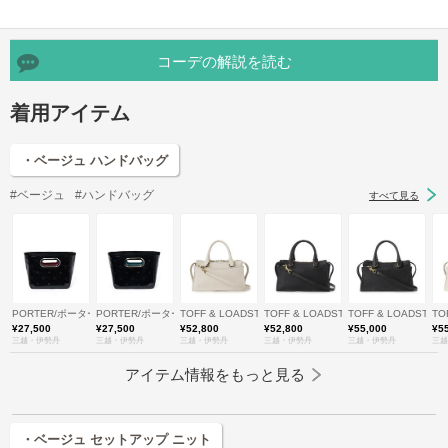
コーデの解説を読む
着用アイテム
・ベージュ ハンドバッグ
#ベージュ
#ハンドバッグ
すべて見る
PORTER/ポーター
PORTER/ポーター
TOFF & LOADSTONE (Women/Men)/トフ＆ロードストー
TOFF & LOADSTONE (Women/Me
TOFF & LOADSTO
TO
¥27,500
¥27,500
¥52,800
¥52,800
¥55,000
¥5
三越・伊勢丹
三越・伊勢丹
三越・伊勢丹
三越・伊勢丹
三越・伊勢丹
三越
アイテム情報をもっと見る
・ベージュ セットアップ ニット