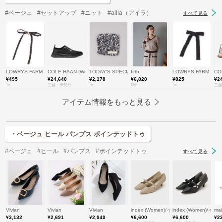
#ベージュ
#セットアップ
#ニット
#ailla（アイラ）
すべて見る
LOWRYS FARM
COLE HAAN (Women)/コール ハーン
TODAY'S SPECIAL
fifth
LOWRYS FARM
CO
¥495
¥24,640
¥2,178
¥6,820
¥825
¥2
.st
三越・伊勢丹
.st
fifth
.st
三越
アイテム情報をもっと見る
・ベージュ ヒール パンプス ポインテッドトゥ
#ベージュ
#ヒール
#パンプス
#ポインテッドトゥ
すべて見る
Vivian
Vivian
Vivian
index (Women)/インデックス
index (Women)/イ
ma
¥3,132
¥2,691
¥2,949
¥6,600
¥6,600
¥2