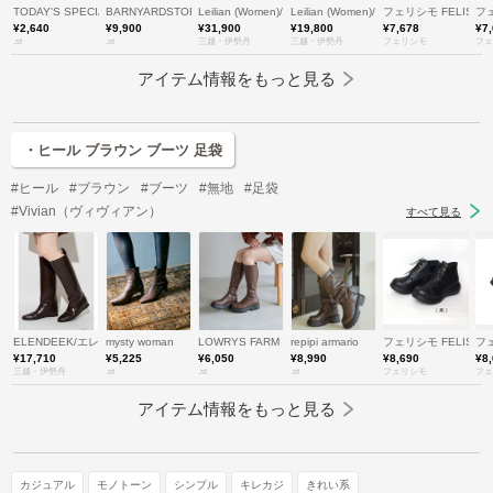
TODAY'S SPECIAL
BARNYARDSTORM
Leilian (Women)/レリアン
Leilian (Women)/レリアン
フェリシモ FELISSI
フェ
¥2,640
¥9,900
¥31,900
¥19,800
¥7,678
¥7
.st
.st
三越・伊勢丹
三越・伊勢丹
フェリシモ
フェ
アイテム情報をもっと見る
・ヒール ブラウン ブーツ 足袋
#ヒール
#ブラウン
#ブーツ
#無地
#足袋
#Vivian（ヴィヴィアン）
すべて見る
ELENDEEK/エレンディーク
mysty woman
LOWRYS FARM
repipi armario
フェリシモ FELISSI
フェ
¥17,710
¥5,225
¥6,050
¥8,990
¥8,690
¥8
三越・伊勢丹
.st
.st
.st
フェリシモ
フェ
アイテム情報をもっと見る
カジュアル
モノトーン
シンプル
キレカジ
きれい系