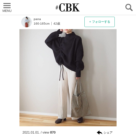
CUBKI
pana
+ フォローする
160-165cm
42歳
2021.01.01.
/
view
870
シェア