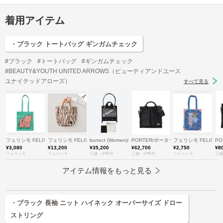
着用アイテム
・ブラック トートバッグ ギンガムチェック
#ブラック
#トートバッグ
#ギンガムチェック
#BEAUTY&YOUTH UNITED ARROWS（ビューティアンドユース
ユナイテッドアローズ）
すべて見る
フェリシモ FELISSIMO
フェリシモ FELISSIMO
bunect (Women)/ブネクト
PORTER/ポーター
フェリシモ FELISSI
PO
¥3,080
¥13,200
¥35,200
¥62,700
¥2,750
¥8
フェリシモ
フェリシモ
三越・伊勢丹
三越・伊勢丹
フェリシモ
三越
アイテム情報をもっと見る
・ブラック 長袖 ニット ハイネック オーバーサイズ ドロー
ストリング