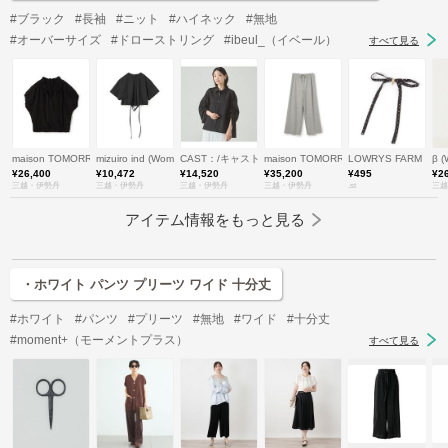
#ブラック
#長袖
#ニット
#ハイネック
#無地
#オーバーサイズ
#ドローストリング
#ibeul_（イベール）
すべて見る
maison TOMORROWLAND/メゾン トゥモローランド
mizuiro ind (Women)/ミズイロインド
CAST：/キャストコロン
maison TOMORROWLAND/メゾン 
LOWRYS FARM
β 
¥26,400
¥10,472
¥14,520
¥35,200
¥495
¥2
三越・伊勢丹
三越・伊勢丹
三越・伊勢丹
三越・伊勢丹
.st
三越
アイテム情報をもっと見る
・ホワイト パンツ プリーツ ワイド 十分丈
#ホワイト
#パンツ
#プリーツ
#無地
#ワイド
#十分丈
#moment+（モーメントプラス）
すべて見る