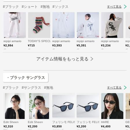
#ブラック
#ショート
#無地
#ソックス
すべて見る
repipi armario
TODAY'S SPECIAL
repipi armario
repipi armario
repipi armario
rep
¥2,994
¥715
¥3,593
¥5,391
¥3,234
¥2
.st
.st
.st
.st
.st
.st
アイテム情報をもっと見る
・ブラック サングラス
#ブラック
#サングラス
#無地
すべて見る
Edit Sheen
Edit Sheen
フェリシモ FELISSIMO
フェリシモ FELISSIMO
HARE
GE
¥2,310
¥2,200
¥3,850
¥2,200
¥4,400
¥3
fifth
fifth
フェリシモ
フェリシモ
.st
.st