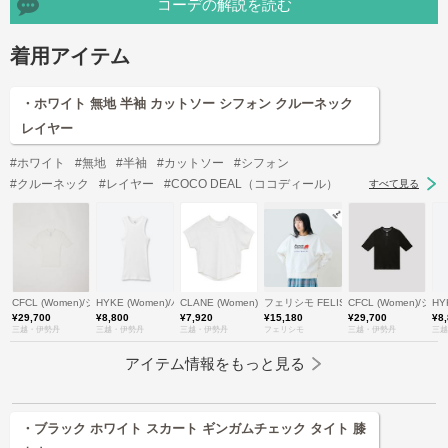
コーデの解説を読む
着用アイテム
・ホワイト 無地 半袖 カットソー シフォン クルーネック
レイヤー
#ホワイト
#無地
#半袖
#カットソー
#シフォン
#クルーネック
#レイヤー
#COCO DEAL（ココディール）
すべて見る
CFCL (Women)/シーエフシーエル
HYKE (Women)/ハイク
CLANE (Women)/クラネ
フェリシモ FELISSIMO
CFCL (Women)/
HY
¥29,700
¥8,800
¥7,920
¥15,180
¥29,700
¥8
三越・伊勢丹
三越・伊勢丹
三越・伊勢丹
フェリシモ
三越・伊勢丹
三越
アイテム情報をもっと見る
・ブラック ホワイト スカート ギンガムチェック タイト 膝