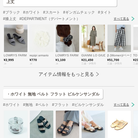
上丈
#ブラック
#ホワイト
#スカート
#ギンガムチェック
#タイト
#膝上丈
#DEPARTMENT（デパートメント）
すべて見る
LOWRYS FARM
repipi armario
LOWRYS FARM
GIANNI LO GIUDICE(Women/小
β (Women)/ベータ
TO
¥2,995
¥770
¥1,100
¥21,450
¥51,700
¥2
.st
.st
.st
三越・伊勢丹
三越・伊勢丹
三越
アイテム情報をもっと見る
・ホワイト 無地 ベルト フラット ビルケンサンダル
#ホワイト
#無地
#ベルト
#フラット
#ビルケンサンダル
すべて見る