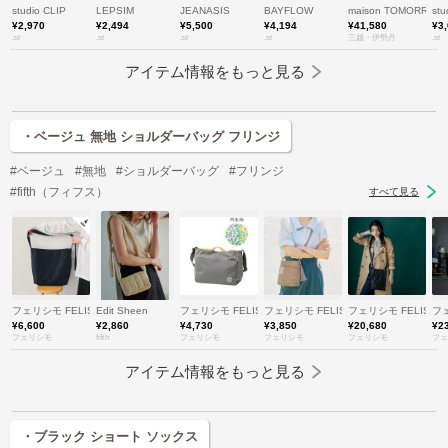
studio CLIP
LEPSIM
JEANASIS
BAYFLOW
maison TOMORR
stu
¥2,970
¥2,494
¥5,500
¥4,194
¥41,580
¥3
.st
.st
.st
.st
三越・伊勢丹
.st
アイテム情報をもっと見る
・ベージュ 無地 ショルダーバッグ フリンジ
#ベージュ
#無地
#ショルダーバッグ
#フリンジ
#fifth（フィフス）
すべて見る
フェリシモ FELISSIMO
Edit Sheen
フェリシモ FELISSIMO
フェリシモ FELISSIMO
フェリシモ FELISSI
フェ
¥6,600
¥2,860
¥4,730
¥3,850
¥20,680
¥2
フェリシモ
fifth
フェリシモ
フェリシモ
フェリシモ
フェ
アイテム情報をもっと見る
・ブラック ショート ソックス