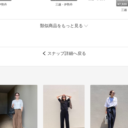
¥7,920
伊勢丹
三越・伊勢丹
三越
類似商品をもっと見る
スナップ詳細へ戻る