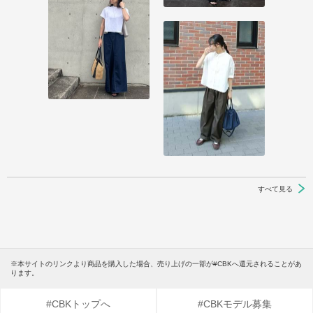
すべて見る
※本サイトのリンクより商品を購入した場合、売り上げの一部が#CBKへ還元されることがあ
ります。
#CBKトップへ
#CBKモデル募集