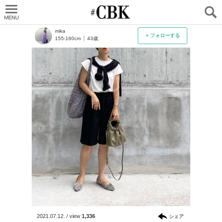
CUBKI
mika
+ フォローする
155-160cm
43歳
2021.07.12.
/
view
1,336
シェア