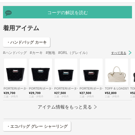
コーデの解説を読む
着用アイテム
・ハンドバッグ カーキ
#ハンドバッグ
#カーキ
#無地
#GRL（グレイル）
すべて見る
PORTER/ポーター
PORTER/ポーター
PORTER/ポーター
PORTER/ポーター
TOFF & LOADSTO
TO
¥29,700
¥29,700
¥27,500
¥27,500
¥52,800
¥5
三越・伊勢丹
三越・伊勢丹
三越・伊勢丹
三越・伊勢丹
三越・伊勢丹
三越
アイテム情報をもっと見る
・エコバッグ グレー シャーリング