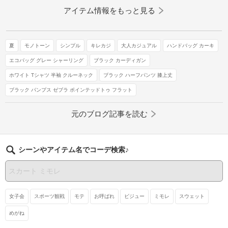
アイテム情報をもっと見る
夏
モノトーン
シンプル
キレカジ
大人カジュアル
ハンドバッグ カーキ
エコバッグ グレー シャーリング
ブラック カーディガン
ホワイト Tシャツ 半袖 クルーネック
ブラック ハーフパンツ 膝上丈
ブラック パンプス ゼブラ ポインテッドトゥ フラット
元のブログ記事を読む
シーンやアイテム名でコーデ検索♪
女子会
スポーツ観戦
モテ
お呼ばれ
ビジュー
ミモレ
スウェット
めがね