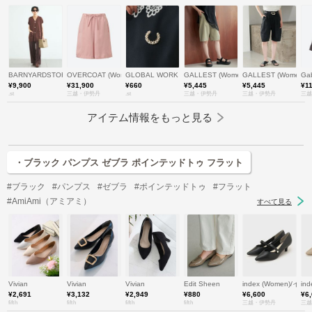
BARNYARDSTORM
OVERCOAT (Women)/オーバーコート
GLOBAL WORK
GALLEST (Women)/ギャレスト
GALLEST (Women
Ga
¥9,900
¥31,900
¥660
¥5,445
¥5,445
¥1
.st
三越・伊勢丹
.st
三越・伊勢丹
三越・伊勢丹
三越
アイテム情報をもっと見る
・ブラック パンプス ゼブラ ポインテッドトゥ フラット
#ブラック
#パンプス
#ゼブラ
#ポインテッドトゥ
#フラット
#AmiAmi（アミアミ）
すべて見る
Vivian
Vivian
Vivian
Edit Sheen
index (Women)/イ
in
¥2,691
¥3,132
¥2,949
¥880
¥6,600
¥6
fifth
fifth
fifth
fifth
三越・伊勢丹
三越