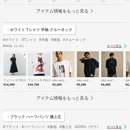
fifth
fifth
fifth
fifth
fifth
フェ
アイテム情報をもっと見る
・ホワイト Tシャツ 半袖 クルーネック
#ホワイト
#Tシャツ
#半袖
#無地
#クルーネック
#reca（レカ）
すべて見る
フェリシモ FELISSIMO
フェリシモ FELISSIMO
niko and ...
niko and ...
niko and ...
nik
¥14,300
¥10,780
¥4,400
¥5,280
¥4,400
¥4
フェリシモ
フェリシモ
.st
.st
.st
.st
アイテム情報をもっと見る
・ブラック ハーフパンツ 膝上丈
#ブラック
#ハーフパンツ
#無地
#膝上丈
#ZARA（ザラ）
すべて見る