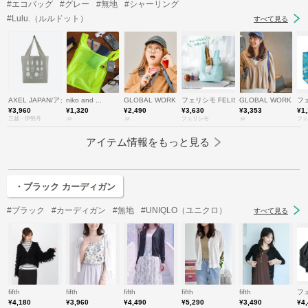
#エコバッグ
#グレー
#無地
#シャーリング
#Lulu.（ルルドット）
すべて見る
AXEL JAPAN/アクセルジャパン
niko and ...
GLOBAL WORK
フェリシモ FELISSIMO
GLOBAL WORK
フェ
¥3,960
¥1,320
¥2,490
¥3,630
¥3,353
¥1
三越・伊勢丹
.st
.st
フェリシモ
.st
フェ
アイテム情報をもっと見る
・ブラック カーディガン
#ブラック
#カーディガン
#無地
#UNIQLO（ユニクロ）
すべて見る
fifth
fifth
fifth
fifth
fifth
フェ
¥4,180
¥3,960
¥4,490
¥5,290
¥3,490
¥4