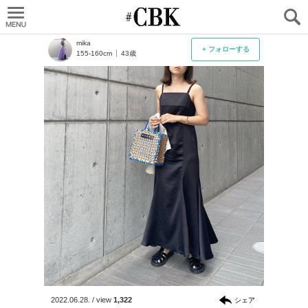
CUBKI
mika
+ フォローする
155-160cm
43歳
2022.06.28.
/
view
1,322
シェア