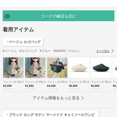
コーデの解説を読む
着用アイテム
・ベージュ カゴバッグ
#ベージュ
#カゴバッグ
#ブルー
#MARNI（マルニ）
すべて見る
フェリシモ FELISSIMO
フェリシモ FELISSIMO
フェリシモ FELISSIMO
フェリシモ FELISSIMO
フェリシモ FELISSI
フェ
¥2,090
¥1,650
¥3,036
¥6,900
¥6,900
¥6
フェリシモ
フェリシモ
フェリシモ
フェリシモ
フェリシモ
フェ
アイテム情報をもっと見る
・ブラック ロング サテン マーメイド キャミソールワンピ