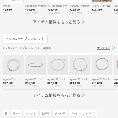
Vivian
Paraboot (Women)/パラブーツ
R. (Women)/アールドット
REGAL (Women/Men)/リーガル
フェリシモ FELISSI
RE
¥2,990
¥74,800
¥15,400
¥19,800
¥17,380
¥1
fifth
三越・伊勢丹
三越・伊勢丹
三越・伊勢丹
フェリシモ
三越
アイテム情報をもっと見る
・シルバー ブレスレット
#シルバー
#ブレスレット
#無地
すべて見る
agete/アガット
agete/アガット
agete/アガット
agete/アガット
agete/アガット
ag
¥27,500
¥31,900
¥27,500
¥24,200
¥19,800
¥8
三越・伊勢丹
三越・伊勢丹
三越・伊勢丹
三越・伊勢丹
三越・伊勢丹
三越
アイテム情報をもっと見る
夏
モード
キレカジ
お姉系
きれい系
ベージュ カゴバッグ