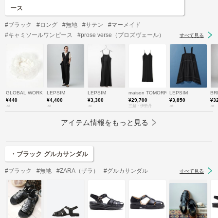
ース
#ブラック
#ロング
#無地
#サテン
#マーメイド
#キャミソールワンピース
#prose verse（プロズヴェール）
すべて見る
GLOBAL WORK
LEPSIM
LEPSIM
maison TOMORROWLAND/メゾン 
LEPSIM
BR
¥440
¥4,400
¥3,300
¥29,700
¥3,850
¥3
.st
.st
.st
三越・伊勢丹
.st
.st
アイテム情報をもっと見る
・ブラック グルカサンダル
#ブラック
#無地
#ZARA（ザラ）
#グルカサンダル
すべて見る