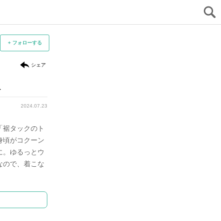
+ フォローする
シェア
ス
2024.07.23
「裾タックのト
身頃がコクーン
に。ゆるっとウ
なので、着こな