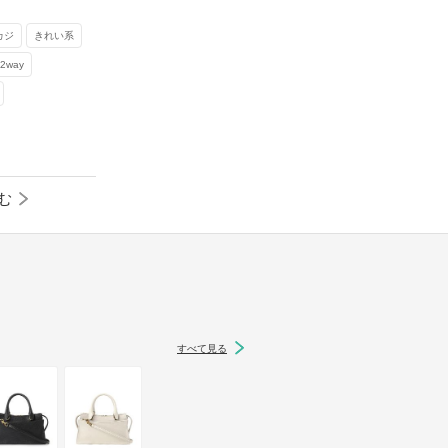
カジ
きれい系
way
む
すべて見る