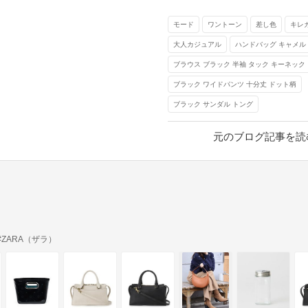
モード
ワントーン
差し色
キレ
大人カジュアル
ハンドバッグ キャメル 2
ブラウス ブラック 半袖 タック キーネック
ブラック ワイドパンツ 十分丈 ドット柄
ブラック サンダル トング
元のブログ記事を読
#ZARA（ザラ）