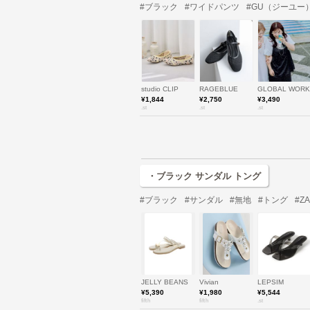
#ブラック
#ワイドパンツ
#GU（ジーユー
studio CLIP
RAGEBLUE
GLOBAL WORK
¥1,844
¥2,750
¥3,490
.st
.st
.st
・ブラック サンダル トング
#ブラック
#サンダル
#無地
#トング
#Z
JELLY BEANS
Vivian
LEPSIM
¥5,390
¥1,980
¥5,544
fifth
fifth
.st