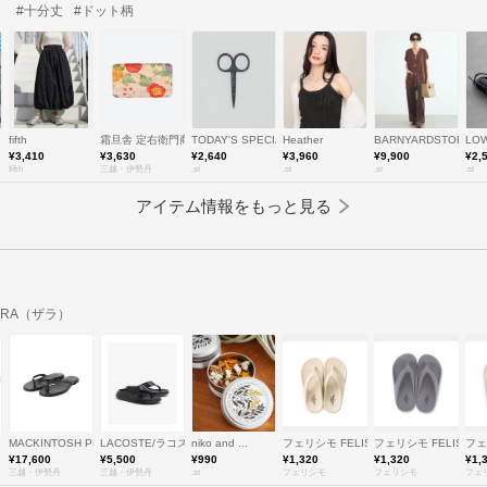
）
#十分丈
#ドット柄
fifth
霜旦舎 定右衛門商店/ソウタンンシャ サダエモンショウテン
TODAY'S SPECIAL
Heather
BARNYARDSTORM
LO
¥3,410
¥3,630
¥2,640
¥3,960
¥9,900
¥2,
fifth
三越・伊勢丹
.st
.st
.st
.st
アイテム情報をもっと見る
ARA（ザラ）
MACKINTOSH PHILOSOPHY (Women)/マッキントッシュ フィロソフィー
LACOSTE/ラコステ
niko and ...
フェリシモ FELISSIMO
フェリシモ FELISSIM
フェ
¥17,600
¥5,500
¥990
¥1,320
¥1,320
¥1,
三越・伊勢丹
三越・伊勢丹
.st
フェリシモ
フェリシモ
フェ