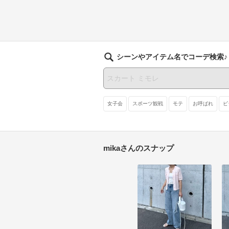
シーンやアイテム名でコーデ検索♪
女子会
スポーツ観戦
モテ
お呼ばれ
ビ
mikaさんのスナップ