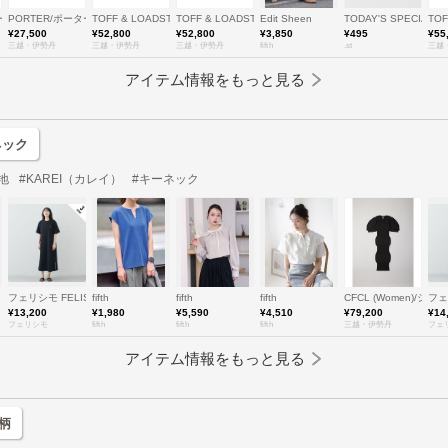
ター
PORTER/ポーター
TOFF & LOADSTONE (Women/Men)/トフ＆ロードストーン
TOFF & LOADSTONE (Women/Men)/トフ＆ロードストーン
Edit Sheen
TODAY'S SPECIAL
TO
¥27,500
¥52,800
¥52,800
¥3,850
¥495
¥55
三越・伊勢丹
三越・伊勢丹
三越・伊勢丹
fifth
.st
三越
アイテム情報をもっと見る
ネック
地
#KAREI（カレイ）
#キーネック
フェリシモ FELISSIMO
fifth
fifth
fifth
CFCL (Women)/シ
フェ
¥13,200
¥1,980
¥5,590
¥4,510
¥79,200
¥14
フェリシモ
fifth
fifth
fifth
三越・伊勢丹
フェ
アイテム情報をもっと見る
柄