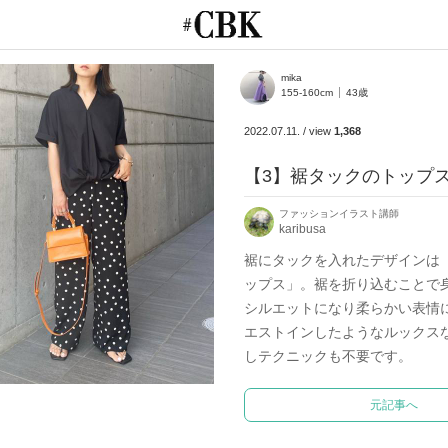
CUBKI
mika
155-160cm
43歳
2022.07.11.
/
view
1,368
【3】裾タックのトップ
ファッションイラスト講師
karibusa
裾にタックを入れたデザインは
ップス」。裾を折り込むことで
シルエットになり柔らかい表情
エストインしたようなルックス
しテクニックも不要です。
元記事へ