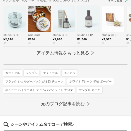
#サンダル
#カーキ
#無地
#RODE SKO（ロデスコ）
すべて見る
studio CLIP
niko and ...
studio CLIP
studio CLIP
studio CLIP
stu
¥2,970
¥990
¥3,080
¥1,540
¥2,970
¥1
.st
.st
.st
.st
.st
.st
アイテム情報をもっと見る
カジュアル
シンプル
ナチュラル
ゆるカジ
ブラック ショルダーバッグ がま口 チェーン
ホワイト Tシャツ 半袖 ボーダー
ネイビー ハイウエスト デニムパンツ ワイド 十分丈
サンダル カーキ
元のブログ記事を読む
シーンやアイテム名でコーデ検索♪