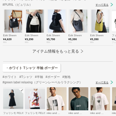
#PURIL（ピュリル）
すべて見る
Edit Sheen
Edit Sheen
Edit Sheen
Edit Sheen
Edit Sheen
フェ
¥4,620
¥3,290
¥5,790
¥5,390
¥5,390
¥4
fifth
fifth
fifth
fifth
fifth
フェ
アイテム情報をもっと見る
・ホワイト Tシャツ 半袖 ボーダー
#ホワイト
#Tシャツ
#半袖
#ボーダー
#無地
#green label relaxing（グリーンレーベルリラクシング）
すべて見る
フェリシモ FELISSIMO
フェリシモ FELISSIMO
niko and ...
niko and ...
niko and ...
nik