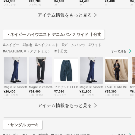
¥14,300
¥10,780
¥4,400
¥4,400
¥4,400
¥4
フェリシモ
フェリシモ
.st
.st
.st
.st
アイテム情報をもっと見る
・ネイビー ハイウエスト デニムパンツ ワイド 十分丈
#ネイビー
#無地
#ハイウエスト
#デニムパンツ
#ワイド
#ANATOMICA（アナトミカ）
#十分丈
すべて見る
Maglie le cassetto (Women)/マーリエ ル カセット
Maglie le cassetto (Women)/マーリエ ル カセット
フェリシモ FELISSIMO
Maglie le cassetto L (Women/大
LAUTREAMONT (
fift
¥26,400
¥26,400
¥7,590
¥31,900
¥25,300
¥6
三越・伊勢丹
三越・伊勢丹
フェリシモ
三越・伊勢丹
三越・伊勢丹
fifth
アイテム情報をもっと見る
・サンダル カーキ