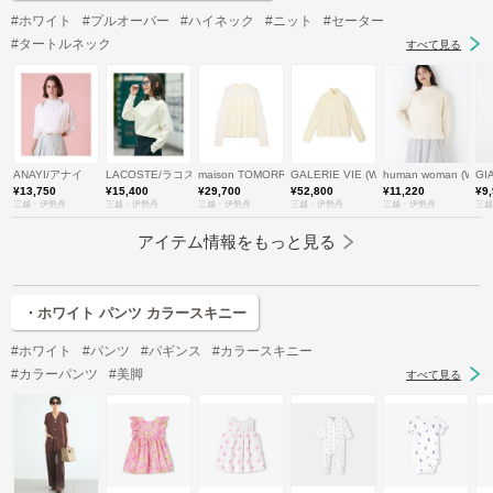
#ホワイト
#プルオーバー
#ハイネック
#ニット
#セーター
#タートルネック
すべて見る
ANAYI/アナイ
LACOSTE/ラコステ
maison TOMORROWLAND/メゾン トゥモローランド
GALERIE VIE (Women)/ギャルリー・
human woman (W
GI
¥13,750
¥15,400
¥29,700
¥52,800
¥11,220
¥9
三越・伊勢丹
三越・伊勢丹
三越・伊勢丹
三越・伊勢丹
三越・伊勢丹
三越
アイテム情報をもっと見る
・ホワイト パンツ カラースキニー
#ホワイト
#パンツ
#パギンス
#カラースキニー
#カラーパンツ
#美脚
すべて見る