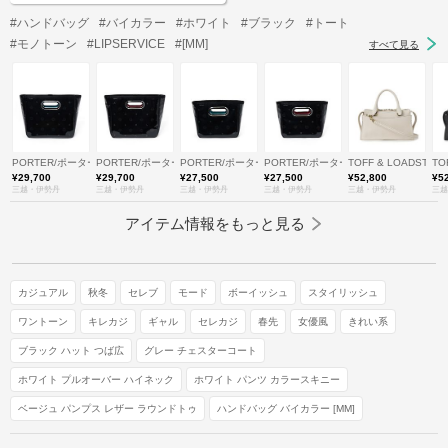
#ハンドバッグ
#バイカラー
#ホワイト
#ブラック
#トート
#モノトーン
#LIPSERVICE
#[MM]
すべて見る
PORTER/ポーター
PORTER/ポーター
PORTER/ポーター
PORTER/ポーター
TOFF & LOADSTO
TO
¥29,700
¥29,700
¥27,500
¥27,500
¥52,800
¥5
三越・伊勢丹
三越・伊勢丹
三越・伊勢丹
三越・伊勢丹
三越・伊勢丹
三越
アイテム情報をもっと見る
カジュアル
秋冬
セレブ
モード
ボーイッシュ
スタイリッシュ
ワントーン
キレカジ
ギャル
セレカジ
春先
女優風
きれい系
ブラック ハット つば広
グレー チェスターコート
ホワイト プルオーバー ハイネック
ホワイト パンツ カラースキニー
ベージュ パンプス レザー ラウンドトゥ
ハンドバッグ バイカラー [MM]