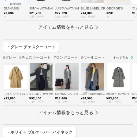
JEANASIS
JUNYA WATANABE (Women)/ジュンヤ ワタナベ
JUNYA WATANABE (Women)/ジュンヤ ワタナベ
BLUE LABEL CRESTBRIDGE (
GEORGE'S
フェ
¥3,696
¥21,780
¥27,720
¥14,300
¥231
¥1
.st
三越・伊勢丹
三越・伊勢丹
三越・伊勢丹
.st
フェ
アイテム情報をもっと見る
・グレー チェスターコート
#グレー
#チェスターコート
#ロングコート
#ウールコート
すべて見る
フェリシモ FELISSIMO
BEIGE， (Women)/ベイジ，
COMME CA ISM (Women)/コムサ イズム
23区 (Women)/ニジュウサンク
maison TOMORR
GA
¥19,800
¥92,400
¥19,800
¥64,900
¥83,600
¥9
フェリシモ
三越・伊勢丹
三越・伊勢丹
三越・伊勢丹
三越・伊勢丹
三越
アイテム情報をもっと見る
・ホワイト プルオーバー ハイネック