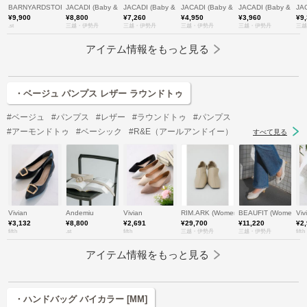
BARNYARDSTORM
JACADI (Baby & Kids)/ジャカディ
JACADI (Baby & Kids)/ジャカディ
JACADI (Baby & Kids)/ジャカディ
JACADI (Baby & K
JA
¥9,900
¥8,800
¥7,260
¥4,950
¥3,960
¥9
.st
三越・伊勢丹
三越・伊勢丹
三越・伊勢丹
三越・伊勢丹
三越
アイテム情報をもっと見る
・ベージュ パンプス レザー ラウンドトゥ
#ベージュ
#パンプス
#レザー
#ラウンドトゥ
#パンプス
#アーモンドトゥ
#ベーシック
#R&E（アールアンドイー）
すべて見る
Vivian
Andemiu
Vivian
RIM.ARK (Women)/リムアーク
BEAUFIT (Women
Viv
¥3,132
¥8,800
¥2,691
¥29,700
¥11,220
¥2
fifth
.st
fifth
三越・伊勢丹
三越・伊勢丹
fifth
アイテム情報をもっと見る
・ハンドバッグ バイカラー [MM]