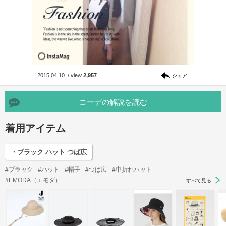
2015.04.10.
/
view
2,957
シェア
コーデの解説を読む
着用アイテム
・ブラック ハット つば広
#ブラック
#ハット
#帽子
#つば広
#中折れハット
#EMODA（エモダ）
すべて見る