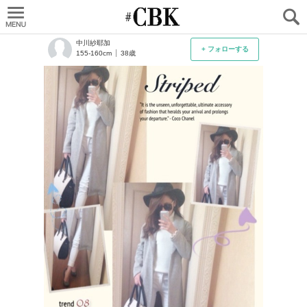
CUBKI
中川紗耶加
+ フォローする
155-160cm
38歳