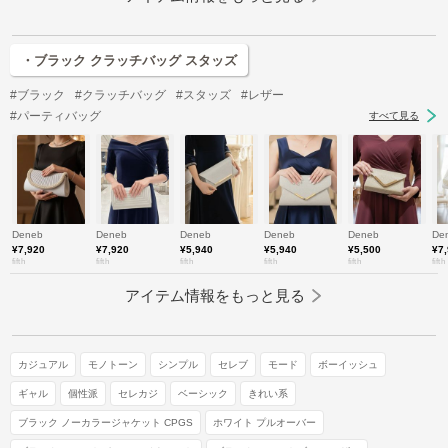
・ブラック クラッチバッグ スタッズ
#ブラック
#クラッチバッグ
#スタッズ
#レザー
#パーティバッグ
すべて見る
Deneb
Deneb
Deneb
Deneb
Deneb
De
¥7,920
¥7,920
¥5,940
¥5,940
¥5,500
¥7
fifth
fifth
fifth
fifth
fifth
fifth
アイテム情報をもっと見る
カジュアル
モノトーン
シンプル
セレブ
モード
ボーイッシュ
ギャル
個性派
セレカジ
ベーシック
きれい系
ブラック ノーカラージャケット CPGS
ホワイト プルオーバー