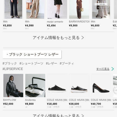
fifth
fifth
repipi armario
BARNYARDSTORM
fifth
Edi
¥3,850
¥4,990
¥2,494
¥9,900
¥6,600
¥2
fifth
fifth
.st
.st
fifth
fifth
アイテム情報をもっと見る
・ブラック ショートブーツ レザー
#ブラック
#ショートブーツ
#レザー
#ブーティ
#LIPSERVICE
すべて見る
BAYFLOW
Andemiu
COLE HAAN (Women)/コール ハーン
COLE HAAN (Women)/コール ハーン
COLE HAAN (Wom
LA
¥52,000
¥8,800
¥18,480
¥28,600
¥40,700
¥1
.st
.st
三越・伊勢丹
三越・伊勢丹
三越・伊勢丹
三越
アイテム情報をもっと見る