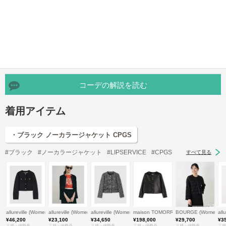
コーデの解説を読む
着用アイテム
・ブラック ノーカラージャケット CPGS
#ブラック
#ノーカラージャケット
#LIPSERVICE
#CPGS
すべて見る
allureville (Women)/アルアバイル
allureville (Women)/アルアバイル
allureville (Women)/アルアバイル
maison TOMORROWLAND/メゾン 
BOURGE (Women)
al
¥46,200
¥23,100
¥34,650
¥198,000
¥29,700
¥3
三越・伊勢丹
三越・伊勢丹
三越・伊勢丹
三越・伊勢丹
三越・伊勢丹
三越