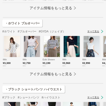
アイテム情報をもっと見る
・ホワイト プルオーバー
#ホワイト
#プルオーバー
#GYDA（ジェイダ）
すべて見る
fifth
fifth
Edit Sheen
fifth
fifth
fift
¥3,300
¥2,750
¥3,190
¥3,960
¥2,990
¥4
fifth
fifth
fifth
fifth
fifth
fifth
アイテム情報をもっと見る
・ブラック ショートパンツ ハイウエスト
#ブラック
#ショートパンツ
#ハイウエスト
すべて見る