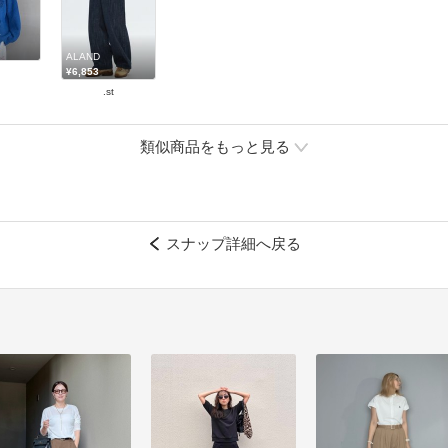
Y
ALAND
¥6,853
.st
類似商品をもっと見る
スナップ詳細へ戻る