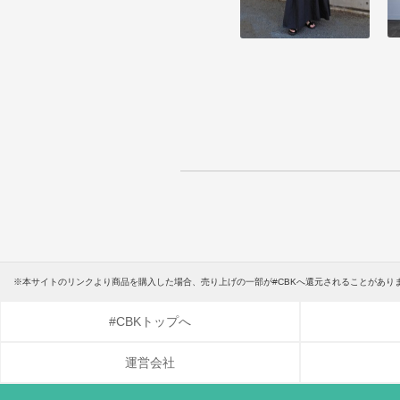
※本サイトのリンクより商品を購入した場合、売り上げの一部が#CBKへ還元されることがあり
#CBKトップへ
運営会社