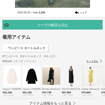
2015.09.26.
/
view
2,169
シェア
コーデの解説を読む
着用アイテム
・ワンピース タートルネック
#ワンピース
#タートルネック
#ネイビー
#titivate（ティティベイト）
すべて見る
maison TOMORROWLAND/メゾン トゥモローランド
maison TOMORROWLAND/メゾン トゥモローランド
Brooks Brothers/ブルックス ブラザーズ
GIA STUDIOS (Women)/ジア ストゥ
Sybilla (Women)/シ
Sy
¥21,120
¥21,120
¥37,730
¥97,900
¥75,900
¥7
三越・伊勢丹
三越・伊勢丹
三越・伊勢丹
三越・伊勢丹
三越・伊勢丹
三越
アイテム情報をもっと見る