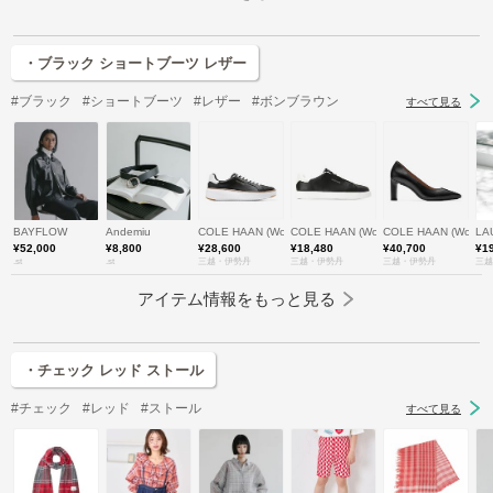
・ブラック ショートブーツ レザー
#ブラック
#ショートブーツ
#レザー
#ボンブラウン
すべて見る
BAYFLOW
Andemiu
COLE HAAN (Women)/コール ハーン
COLE HAAN (Women)/コール ハーン
COLE HAAN (Wom
LA
¥52,000
¥8,800
¥28,600
¥18,480
¥40,700
¥1
.st
.st
三越・伊勢丹
三越・伊勢丹
三越・伊勢丹
三越
アイテム情報をもっと見る
・チェック レッド ストール
#チェック
#レッド
#ストール
すべて見る