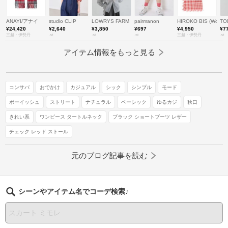
ANAYI/アナイ
studio CLIP
LOWRYS FARM
pairmanon
HIROKO BIS (Wom
TO
¥24,420
¥2,640
¥3,850
¥697
¥4,950
¥7
三越・伊勢丹
.st
.st
.st
三越・伊勢丹
.st
アイテム情報をもっと見る
コンサバ
おでかけ
カジュアル
シック
シンプル
モード
ボーイッシュ
ストリート
ナチュラル
ベーシック
ゆるカジ
秋口
きれい系
ワンピース タートルネック
ブラック ショートブーツ レザー
チェック レッド ストール
元のブログ記事を読む
シーンやアイテム名でコーデ検索♪