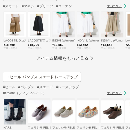
#スカート
#マキシ
#プリーツ
#コーナン
すべて見る
LACOSTE/ラコステ
LACOSTE/ラコステ
INDIVI (Women)/インディヴィ
INDIVI L (Women/大きいサイズ)/イン
INDIVI L (Wome
LA
¥18,700
¥18,700
¥13,552
¥13,552
¥13,552
¥2
三越・伊勢丹
三越・伊勢丹
三越・伊勢丹
三越・伊勢丹
三越・伊勢丹
三越
アイテム情報をもっと見る
・ヒール パンプス スエード レースアップ
#ヒール
#パンプス
#スエード
#レースアップ
#titivate（ティティベイト）
すべて見る
HARE
フェリシモ FELISSIMO
フェリシモ FELISSIMO
フェリシモ FELISSIMO
フェリシモ FELISSI
フェ