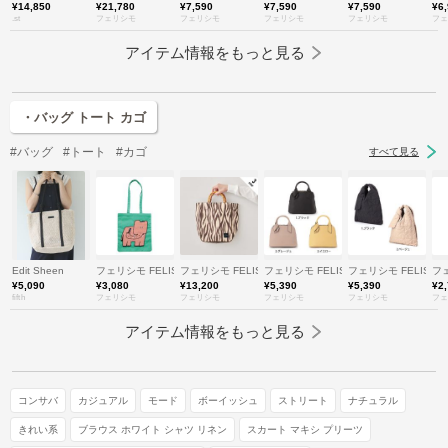
¥14,850
¥21,780
¥7,590
¥7,590
¥7,590
¥6
.st
フェリシモ
フェリシモ
フェリシモ
フェリシモ
フェ
アイテム情報をもっと見る
・バッグ トート カゴ
#バッグ
#トート
#カゴ
すべて見る
Edit Sheen
フェリシモ FELISSIMO
フェリシモ FELISSIMO
フェリシモ FELISSIMO
フェリシモ FELISSI
フェ
¥5,090
¥3,080
¥13,200
¥5,390
¥5,390
¥2
fifth
フェリシモ
フェリシモ
フェリシモ
フェリシモ
フェ
アイテム情報をもっと見る
コンサバ
カジュアル
モード
ボーイッシュ
ストリート
ナチュラル
きれい系
ブラウス ホワイト シャツ リネン
スカート マキシ プリーツ