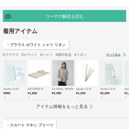
コーデの解説を読む
着用アイテム
・ブラウス ホワイト シャツ リネン
#ブラウス
#ホワイト
#シャツ
#無印良品
#リネン
すべて見る
studio CLIP
GEORGE'S
GLOBAL WORK
studio CLIP
studio CLIP
stu
¥550
¥1,650
¥2,395
¥1,320
¥2,200
¥1
.st
.st
.st
.st
.st
.st
アイテム情報をもっと見る
・スカート マキシ プリーツ