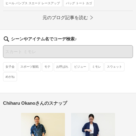
ヒール パンプス スエード レースアップ
バッグ トート カゴ
元のブログ記事を読む
シーンやアイテム名でコーデ検索♪
女子会
スポーツ観戦
モテ
お呼ばれ
ビジュー
ミモレ
スウェット
めがね
Chiharu Okanoさんのスナップ