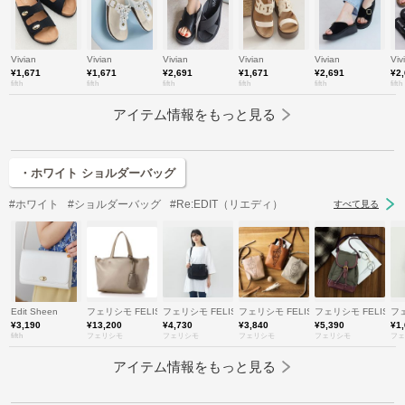
Vivian
Vivian
Vivian
Vivian
Vivian
Viv
¥1,671
¥1,671
¥2,691
¥1,671
¥2,691
¥2
fifth
fifth
fifth
fifth
fifth
fifth
アイテム情報をもっと見る
・ホワイト ショルダーバッグ
#ホワイト
#ショルダーバッグ
#Re:EDIT（リエディ）
すべて見る
Edit Sheen
フェリシモ FELISSIMO
フェリシモ FELISSIMO
フェリシモ FELISSIMO
フェリシモ FELISSI
フェ
¥3,190
¥13,200
¥4,730
¥3,840
¥5,390
¥1
fifth
フェリシモ
フェリシモ
フェリシモ
フェリシモ
フェ
アイテム情報をもっと見る