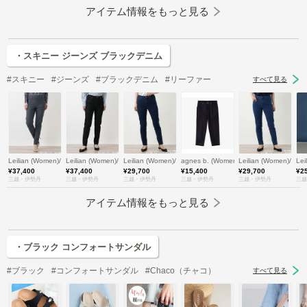
アイテム情報をもっと見る
・スキニー ジーンズ ブラックデニム
#スキニー
#ジーンズ
#ブラックデニム
#リーファー
すべて見る
Leilian (Women)/レリアン
Leilian (Women)/レリアン
Leilian (Women)/レリアン
agnes b. (Women)/アニエスベー
Leilian (Women)/レ
Le
¥37,400
¥37,400
¥29,700
¥15,400
¥29,700
¥2
三越・伊勢丹
三越・伊勢丹
三越・伊勢丹
三越・伊勢丹
三越・伊勢丹
三越
アイテム情報をもっと見る
・ブラック コンフォートサンダル
#ブラック
#コンフォートサンダル
#Chaco（チャコ）
すべて見る