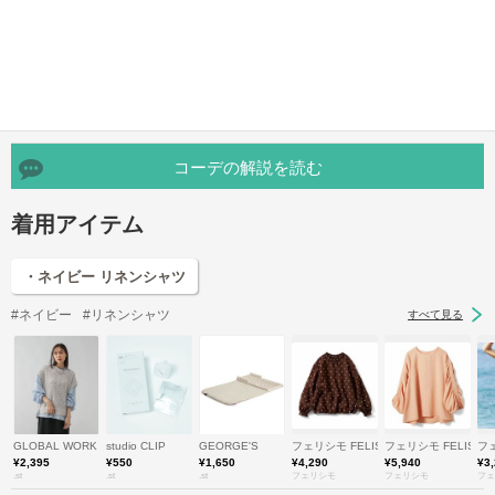
コーデの解説を読む
着用アイテム
・ネイビー リネンシャツ
#ネイビー
#リネンシャツ
すべて見る
GLOBAL WORK
studio CLIP
GEORGE'S
フェリシモ FELISSIMO
フェリシモ FELISSI
フェ
¥2,395
¥550
¥1,650
¥4,290
¥5,940
¥3
.st
.st
.st
フェリシモ
フェリシモ
フェ