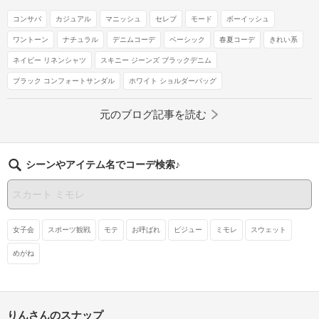
コンサバ
カジュアル
マニッシュ
セレブ
モード
ボーイッシュ
ワントーン
ナチュラル
デニムコーデ
ベーシック
春夏コーデ
きれい系
ネイビー リネンシャツ
スキニー ジーンズ ブラックデニム
ブラック コンフォートサンダル
ホワイト ショルダーバッグ
元のブログ記事を読む
シーンやアイテム名でコーデ検索♪
女子会
スポーツ観戦
モテ
お呼ばれ
ビジュー
ミモレ
スウェット
めがね
りんさんのスナップ