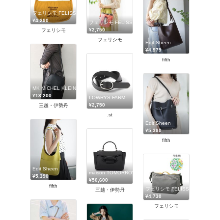
フェリシモ FELISSIMO
¥4,290
フェリシモ FELISSIMO
¥2,750
フェリシモ
フェリシモ
Edit Sheen
¥4,979
fifth
MK MICHEL KLEIN BAG (Women)/エムケーミッシェルクランバッグ
¥13,200
LOWRYS FARM
¥2,750
三越・伊勢丹
.st
Edit Sheen
¥5,390
fifth
Edit Sheen
maison TOMORROWLAND/メゾン トゥモローランド
¥5,390
¥50,600
fifth
フェリシモ FELISSIMO
三越・伊勢丹
¥4,730
フェリシモ