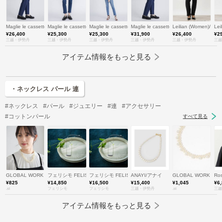
Maglie le cassetto (Women)/マーリエ ル カセット
Maglie le cassetto (Women)/マーリエ ル カセット
Maglie le cassetto (Women)/マーリエ ル カセット
Maglie le cassetto L (Women/大
Leilian (Women)/レ
Le
¥26,400
¥25,300
¥25,300
¥31,900
¥26,400
¥2
三越・伊勢丹
三越・伊勢丹
三越・伊勢丹
三越・伊勢丹
三越・伊勢丹
三越
アイテム情報をもっと見る
・ネックレス パール 連
#ネックレス
#パール
#ジュエリー
#連
#アクセサリー
#コットンパール
すべて見る
GLOBAL WORK
フェリシモ FELISSIMO
フェリシモ FELISSIMO
ANAYI/アナイ
GLOBAL WORK
Ro
¥825
¥14,850
¥16,500
¥15,400
¥1,045
¥6
.st
フェリシモ
フェリシモ
三越・伊勢丹
.st
三越
アイテム情報をもっと見る