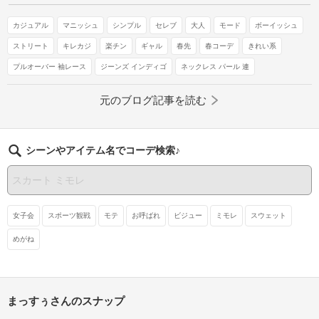
カジュアル
マニッシュ
シンプル
セレブ
大人
モード
ボーイッシュ
ストリート
キレカジ
楽チン
ギャル
春先
春コーデ
きれい系
プルオーバー 袖レース
ジーンズ インディゴ
ネックレス パール 連
元のブログ記事を読む
シーンやアイテム名でコーデ検索♪
女子会
スポーツ観戦
モテ
お呼ばれ
ビジュー
ミモレ
スウェット
めがね
まっすぅさんのスナップ