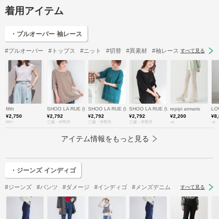
着用アイテム
・プルオーバー 袖レース
#プルオーバー
#トップス
#ニット
#切替
#異素材
#袖レース
すべて見る
fifth
SHOO LA RUE (Women)/シューラルー
SHOO LA RUE (Women)/シューラルー
SHOO LA RUE (Women)/シューラルー
repipi armario
LO
¥2,750
¥2,792
¥2,792
¥2,792
¥2,200
¥8
fifth
三越・伊勢丹
三越・伊勢丹
三越・伊勢丹
.st
.st
アイテム情報をもっと見る
・ジーンズ インディゴ
#ジーンズ
#パンツ
#ダメージ
#インディゴ
#メンズデニム
すべて見る