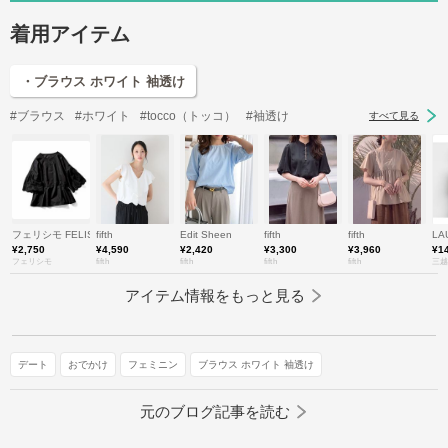
着用アイテム
・ブラウス ホワイト 袖透け
#ブラウス
#ホワイト
#tocco（トッコ）
#袖透け
すべて見る
フェリシモ FELISSIMO
fifth
Edit Sheen
fifth
fifth
LA
¥2,750
¥4,590
¥2,420
¥3,300
¥3,960
¥1
フェリシモ
fifth
fifth
fifth
fifth
三越
アイテム情報をもっと見る
デート
おでかけ
フェミニン
ブラウス ホワイト 袖透け
元のブログ記事を読む