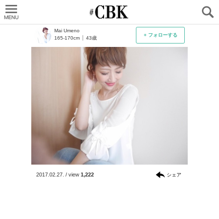
CUBKI
Mai Umeno
+ フォローする
165-170cm
43歳
2017.02.27.
/
view
1,222
シェア