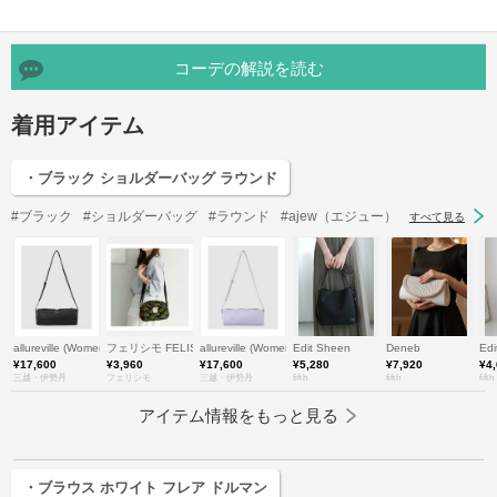
コーデの解説を読む
着用アイテム
・ブラック ショルダーバッグ ラウンド
#ブラック
#ショルダーバッグ
#ラウンド
#ajew（エジュー）
すべて見る
allureville (Women)/アルアバイル
フェリシモ FELISSIMO
allureville (Women)/アルアバイル
Edit Sheen
Deneb
Edi
¥17,600
¥3,960
¥17,600
¥5,280
¥7,920
¥4
三越・伊勢丹
フェリシモ
三越・伊勢丹
fifth
fifth
fifth
アイテム情報をもっと見る
・ブラウス ホワイト フレア ドルマン