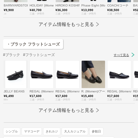
BARNYARDSTORM
HOLIDAY (Women)/ホリデイ
HIROKO KOSHINO (Women)/ヒロココシノ
Phase Eight (Women)/フェイズエイト
COACH/コーチ
BA
¥9,900
¥40,700
¥36,300
¥13,090
¥38,500
¥5
.st
三越・伊勢丹
三越・伊勢丹
三越・伊勢丹
三越・伊勢丹
三越
アイテム情報をもっと見る
・ブラック フラットシューズ
#ブラック
#フラットシューズ
すべて見る
JELLY BEANS
REGAL (Women/Men)/リーガル
REGAL (Women/Men)/リーガル
R. (Women)/アールドット
REGAL (Women/Me
RE
¥6,490
¥17,600
¥17,600
¥15,400
¥17,600
¥1
fifth
三越・伊勢丹
三越・伊勢丹
三越・伊勢丹
三越・伊勢丹
三越
アイテム情報をもっと見る
シンプル
ママコーデ
きれカジ
大人カジュアル
参観日