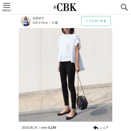
CUBKI
石田祥子
+ フォローする
165-170cm
47歳
2018.06.24.
/
view
5,150
シェア