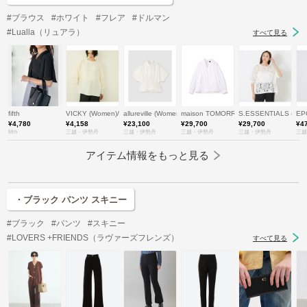
#ブラウス
#ホワイト
#フレア
#ドルマン
#Lualla（リュアラ）
すべて見る
fifth
VICKY (Women)/ビッキー
allureville (Women)/アルアバイル
maison TOMORROWLAND/メゾン 
S.ESSENTIALS (
EP
¥4,780
¥4,158
¥23,100
¥29,700
¥29,700
¥4
fifth
三越・伊勢丹
三越・伊勢丹
三越・伊勢丹
三越・伊勢丹
三越
アイテム情報をもっと見る
・ブラック パンツ スキニー
#ブラック
#パンツ
#スキニー
#LOVERS +FRIENDS（ラヴァーズフレンズ）
すべて見る