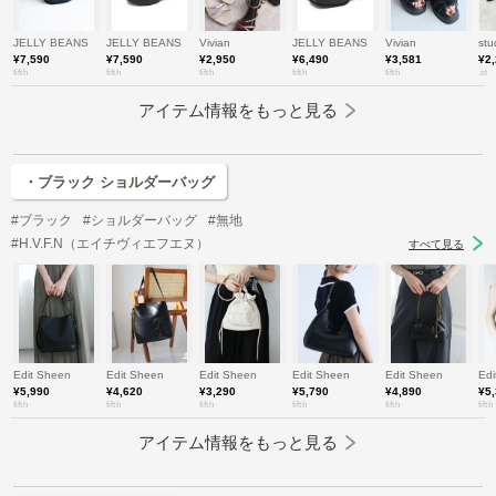
JELLY BEANS
JELLY BEANS
Vivian
JELLY BEANS
Vivian
stu
¥7,590
¥7,590
¥2,950
¥6,490
¥3,581
¥2
fifth
fifth
fifth
fifth
fifth
.st
アイテム情報をもっと見る
・ブラック ショルダーバッグ
#ブラック
#ショルダーバッグ
#無地
#H.V.F.N（エイチヴィエフエヌ）
すべて見る
Edit Sheen
Edit Sheen
Edit Sheen
Edit Sheen
Edit Sheen
Edi
¥5,990
¥4,620
¥3,290
¥5,790
¥4,890
¥5
fifth
fifth
fifth
fifth
fifth
fifth
アイテム情報をもっと見る