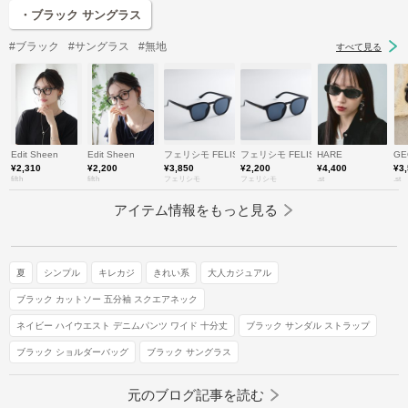
・ブラック サングラス
#ブラック
#サングラス
#無地
すべて見る
Edit Sheen
Edit Sheen
フェリシモ FELISSIMO
フェリシモ FELISSIMO
HARE
GE
¥2,310
¥2,200
¥3,850
¥2,200
¥4,400
¥3
fifth
fifth
フェリシモ
フェリシモ
.st
.st
アイテム情報をもっと見る
夏
シンプル
キレカジ
きれい系
大人カジュアル
ブラック カットソー 五分袖 スクエアネック
ネイビー ハイウエスト デニムパンツ ワイド 十分丈
ブラック サンダル ストラップ
ブラック ショルダーバッグ
ブラック サングラス
元のブログ記事を読む