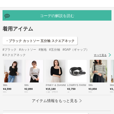
コーデの解説を読む
着用アイテム
・ブラック カットソー 五分袖 スクエアネック
#ブラック
#カットソー
#無地
#五分袖
#GAP（ギャップ）
#スクエアネック
すべて見る
fifth
fifth
PINKY & DIANNE/ピンキーアンドダイアン
LOWRYS FARM
fifth
fift
¥4,590
¥2,890
¥15,180
¥2,750
¥3,850
¥3
fifth
fifth
三越・伊勢丹
.st
fifth
fifth
アイテム情報をもっと見る