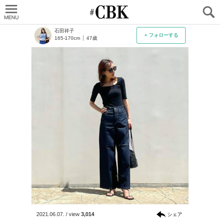
CUBKI
石田祥子
+ フォローする
165-170cm
47歳
2021.06.07.
/
view
3,014
シェア