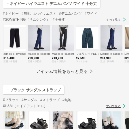
・ネイビー ハイウエスト デニムパンツ ワイド 十分丈
#ネイビー
#無地
#ハイウエスト
#デニムパンツ
#ワイド
#SOMETHING（サムシング）
#十分丈
すべて見る
agnes b. (Women)/アニエスベー
Maglie le cassetto (Women)/マーリエ ル カセット
Maglie le cassetto (Women)/マーリエ ル カセット
フェリシモ FELISSIMO
Maglie le casse
LA
¥15,400
¥13,200
¥13,200
¥7,590
¥31,900
¥2
三越・伊勢丹
三越・伊勢丹
三越・伊勢丹
フェリシモ
三越・伊勢丹
三越
アイテム情報をもっと見る
・ブラック サンダル ストラップ
#ブラック
#サンダル
#ストラップ
#無地
#H&M（エイチアンドエム）
すべて見る