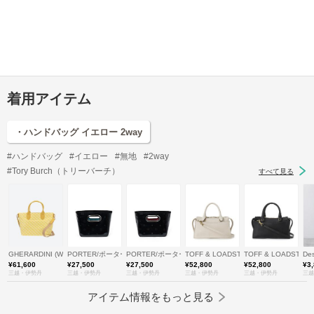
着用アイテム
・ハンドバッグ イエロー 2way
#ハンドバッグ
#イエロー
#無地
#2way
#Tory Burch（トリーバーチ）
すべて見る
GHERARDINI (Women)/ゲラルディーニ
PORTER/ポーター
PORTER/ポーター
TOFF & LOADSTONE (Women/Me
TOFF & LOADSTO
De
¥61,600
¥27,500
¥27,500
¥52,800
¥52,800
¥3
三越・伊勢丹
三越・伊勢丹
三越・伊勢丹
三越・伊勢丹
三越・伊勢丹
三越
アイテム情報をもっと見る