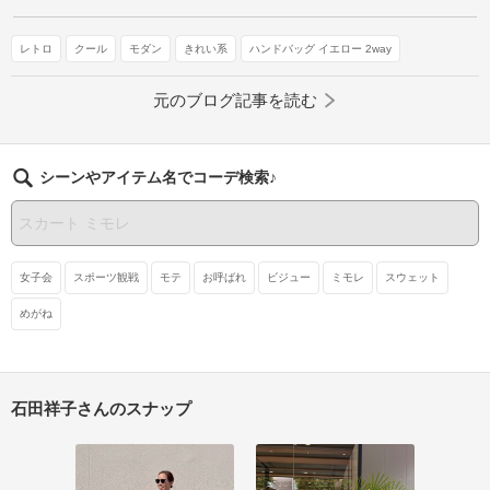
レトロ
クール
モダン
きれい系
ハンドバッグ イエロー 2way
元のブログ記事を読む
シーンやアイテム名でコーデ検索♪
女子会
スポーツ観戦
モテ
お呼ばれ
ビジュー
ミモレ
スウェット
めがね
石田祥子さんのスナップ