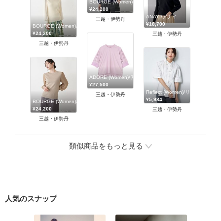
BOURGE (Women)/ブールジュ
¥24,200
ANAYI/アナイ
三越・伊勢丹
¥18,700
BOURGE (Women)/ブールジュ
¥24,200
三越・伊勢丹
三越・伊勢丹
ADORE (Women)/アドーア
¥27,500
Reflect (Women)/リフレクト
三越・伊勢丹
¥5,984
BOURGE (Women)/ブールジュ
¥24,200
三越・伊勢丹
三越・伊勢丹
類似商品をもっと見る
人気のスナップ