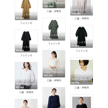
BOURGE (Women)/ブールジュ
¥26,400
ANAYI/アナイ
三越・伊勢丹
¥15,400
フェリシモ FELISSIMO
¥6,930
三越・伊勢丹
フェリシモ
フェリシモ FELISSIMO
¥7,700
フェリシモ FELISSIMO
フェリシモ
¥7,700
フェリシモ FELISSIMO
¥6,930
フェリシモ
フェリシモ
Leilian (Women)/レリアン
¥23,100
VICKY (Women)/ビッキー
三越・伊勢丹
¥4,752
Reflect (Women)/リフレクト
¥5,984
三越・伊勢丹
三越・伊勢丹