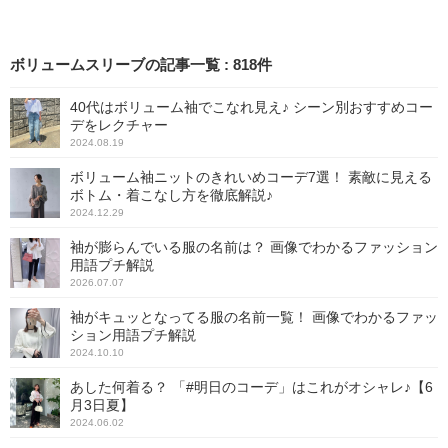
りがスッキリ見えるのでき
れいめに着こなせますよ。
ボリュームスリーブの記事一覧
:
818
件
40代はボリューム袖でこなれ見え♪ シーン別おすすめコー
デをレクチャー
2024.08.19
ボリューム袖ニットのきれいめコーデ7選！ 素敵に見える
ボトム・着こなし方を徹底解説♪
2024.12.29
袖が膨らんでいる服の名前は？ 画像でわかるファッション
用語プチ解説
2026.07.07
袖がキュッとなってる服の名前一覧！ 画像でわかるファッ
ション用語プチ解説
2024.10.10
あした何着る？ 「#明日のコーデ」はこれがオシャレ♪【6
月3日夏】
2024.06.02