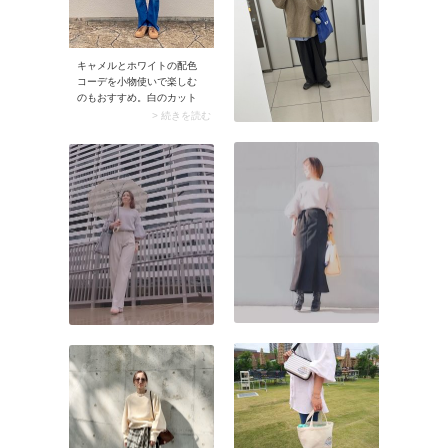
ックワイドパンツとシンプ
ルに合わせるだけでバラン
スよく仕上がります。
キャメルとホワイトの配色
コーデを小物使いで楽しむ
のもおすすめ。白のカット
ソーにデニムパンツを合わ
> 続きを読む
せたベーシックな装いに、
キャメルのバッグをプラス
すれば品のよさが漂う大人
カジュアルに。服自体はカ
ジュアルでもラフに見えす
ぎないのは、キャメル×ホワ
イトならではの配色マジッ
クです。