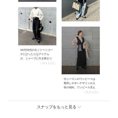
でグッとあか抜けますよ。
40代50代のモノトーンコー
デにぴったりなアイテム
が、シャープに引き締まり
モードな雰囲気を添える黒
> 続きを読む
デニムパンツ。ここに立体
感のある白のニットを合わ
せれば、頑張りすぎないの
今シーズンのワンピースは
にしっかり着映えるスタイ
着回しやすいデザインが人
ルが完成します。さらに黒
気の傾向。ワンピース見え
のベルトやポインテッドト
して着回しやすいと「Vネッ
ゥのシューズをプラスする
> 続きを読む
クのジャンパースカート」
と、メリハリが生まれてよ
がトレンドに浮上していま
り洗練された印象に。
す。合わせるインナー次第
スナップをもっと見る
で多彩なコーデが楽しめる
とあり、汎用性は抜群。Vネ
ックは大人っぽくて顔まわ