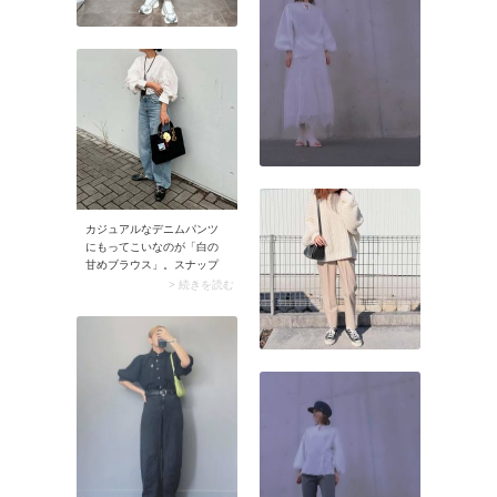
カジュアルなデニムパンツ
にもってこいなのが「白の
甘めブラウス」。スナップ
のようなレース素材やボリ
> 続きを読む
ューム袖ブラウスを合わせ
れば、デニムコーデがきれ
いめにアップデート。女性
らしい白ブラウスのおかげ
で、いつものデニムがお出
かけモードに決まります
よ。