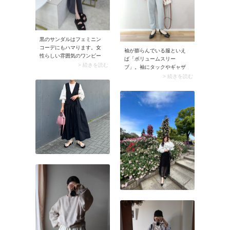
よ。
黒のサンダルはフェミニン
コーデにもハマります。女
袖が膨らんでいる服といえ
性らしい雰囲気のワンピー
ば「ボリュームスリー
スやスカートの引き締め役
> 続きを読む
ブ」。袖にタックやギャザ
となり、スタイリングをク
ーを施すことでボリューム
> 続きを読む
ールダウン。甘さを抑えた
を出した袖全般を指しま
着こなしに決まります。
す。ちなみにボリュームス
リーブは特定のデザインで
はなく、ふわりと膨らませ
た袖の総称。袖山や袖口に
量感を集めたり、ニットや
アウターに使われていたり
と、バリエーションはさま
ざまです。