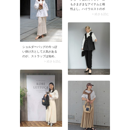
もさまざまなアイテムと相
性よし。ハイウエストのボ
トムと好バランスに決まる
> 続きを読む
ほか、透けトップスのイン
ナー対策にも便利です。短
め丈はトレンド感があり、
コーデのアクセントにもな
ってくれますよ。
ショルダーバッグの今っぽ
い掛け方として人気がある
のが、ストラップは短め、
バッグ本体がワキの下～ウ
> 続きを読む
エストくらいの高めの位置
に持ってくる掛け方。バッ
グがスタイリングの一部と
なり、アクセントとして存
在感を出してくれるのが魅
力です。きれいめコーデや
モードなスタイリングに合
わせるなら、バッグは小ぶ
りなデザインがおすすめ。
アクセサリーのように体に
沿わせて持つとバランスよ
く、シャレ感もアップしま
すよ。