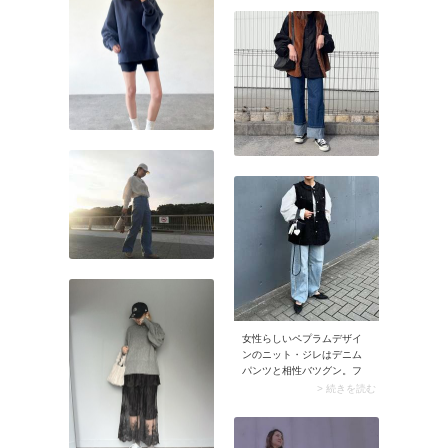
た雰囲気を醸し出します。
女性らしいペプラムデザイ
ンのニット・ジレはデニム
パンツと相性バツグン。フ
ィット＆フレアのシルエッ
> 続きを読む
トが効いて、ゆったりとし
たデニムパンツが大人っぽ
い表情にシフトします。