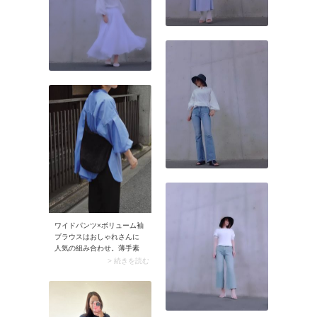
ワイドパンツ×ボリューム袖
ブラウスはおしゃれさんに
人気の組み合わせ。薄手素
材かつエアリーなシルエッ
> 続きを読む
トのブラウスは、ダボッと
したワイドパンツを軽やか
に見せるのに効果的。体を
ゆったり包み込むコーデを
ダラしなく見せず、こなれ