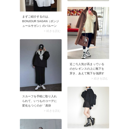
まずご紹介するのは、
BONJOUR SAGAN（ボンジ
ュールサガン）のバルーン
スリーブシャツを使ったコ
> 続きを読む
ーデ。ボリュームたっぷり
な袖がとっても可愛い！ボ
ンジュールサガンには周り
と差のつくデザインのシャ
ツが豊富に揃っています。
一枚でサマになるデザイン
シャツをお探しなら、この
近ごろ人気が高まっている
ブランドがイチ押しです。
のがレギンスの上に靴下を
▼ BONJOUR SAGAN（ボ
穿き、あえて靴下を強調す
ンジュールサガン）で人気
る着こなし方。中でもイチ
> 続きを読む
のシャツ（AD） ※価格、送
押しは黒レギンスの上に白
料、その他については、商
ソックスを穿くコーデで
品のサイズや色等によって
す。この重ね履きにぴった
異なる場合があります
りな靴は白黒MIXのスニーカ
スカーフを手軽に取り入れ
BONJOUR SAGAN（ボンジ
ー。さらに靴下は厚手＆く
られて、いつものコーデに
ュールサガン）裾フレアバ
しゅっとした白ソックスを
変化もつくのが「肩掛
ルーンスリーブシャツブラ
選ぶのがおしゃれ見せのコ
け」。胸元でスカーフを結
> 続きを読む
ウス【公式】ZOZOTOWNで
ツ。足元にボリュームが出
ぶことで大人ならではの可
見る楽天市場で見る
るので、オーバーサイズの
愛らしさも演出できます
BONJOUR SAGAN（ボンジ
トップスを合わせると全身
よ。このときあえてカジュ
ュールサガン）フライヨー
のバランスが整います。
アルな服装に合わせると、