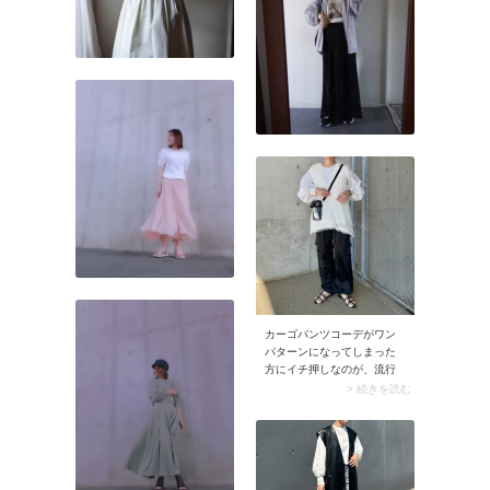
カーゴパンツコーデがワン
パターンになってしまった
方にイチ押しなのが、流行
りのベストを重ね着するこ
> 続きを読む
と。チュールやモコモコ素
材などラインナップが豊富
なので、季節に合わせてチ
ョイスしてみましょう。い
つものコーデに重ねるだけ