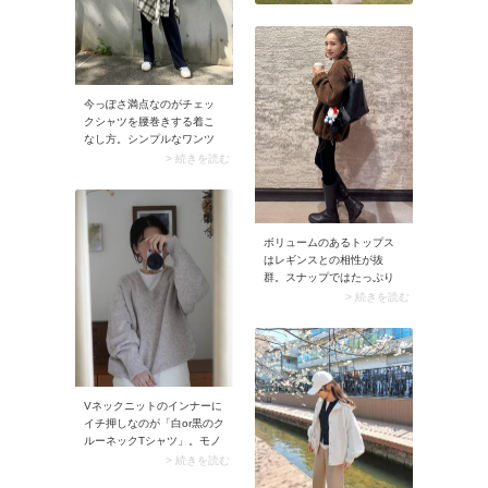
今っぽさ満点なのがチェッ
クシャツを腰巻きする着こ
なし方。シンプルなワンツ
ーコーデにこそぜひ合わせ
> 続きを読む
てみてください。立体感が
出ることで、さりげなくこ
なれた印象に決まります。
そのうえ気になる腰回りを
ボリュームのあるトップス
自然にカバーしてくれる嬉
はレギンスとの相性が抜
しい効果も。シャツの色は
群。スナップではたっぷり
トップスかボトムどちらか
シルエットのブラウンプル
と同じにすると、全体がま
> 続きを読む
オーバーを主役に、下半身
とまりますよ。
は黒のレギンスとブーツで
すっきりと。失敗がない黄
金バランスのコーデなので
ぜひ試してみてください。
Vネックニットのインナーに
イチ押しなのが「白or黒のク
ルーネックTシャツ」。モノ
トーンカラーのシンプルなT
> 続きを読む
シャツならVネックの邪魔を