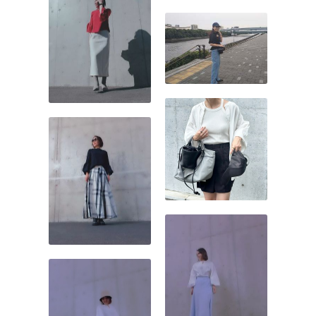
クストライプシャツ【公
こなれた表情のある着こな
式】ZOZOTOWNで見る楽天
しに。
市場で見るBONJOUR
SAGAN（ボンジュールサガ
ン）アシメフリルシャツ
【公式】ZOZOTOWNで見る
楽天市場で見る →
BONJOUR SAGAN（ボンジ
ュールサガン）の
ZOZOTOWNページへ行く
（AD）