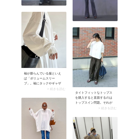
袖が膨らんでいる服といえ
ば「ボリュームスリー
ブ」。袖にタックやギャザ
ーを施すことでボリューム
> 続きを読む
タイトフィットなトップス
を出した袖全般を指しま
を購入すると直面するのは
す。ちなみにボリュームス
トップスイン問題。それが
リーブは特定のデザインで
原因で朝のボトム選びに時
はなく、ふわりと膨らませ
> 続きを読む
間がかかることってありま
た袖の総称。袖山や袖口に
せんか？そんな方におすす
量感を集めたり、ニットや
めなのが、裾出しがきれい
アウターに使われていたり
に見えるトップス。例えば
と、バリエーションはさま
ボックスシルエットのプレ
ざまです。
ーンな白シャツは最適。タ