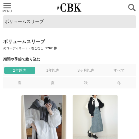
CUBKI
ボリュームスリーブ
のコーディネート・着こなし:
1767 件
期間や季節で絞り込む
2年以内
1年以内
3ヶ月以内
すべて
春
夏
秋
冬