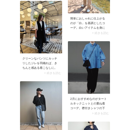
せずに、開いた胸元をさり
げなくカバーしてくれま
す。このときTシャツとボト
ムを同色で揃えるのがおす
簡単におしゃれに仕上がる
すめ。色を統一することで
のが「白」を基調としたコ
コーデがまとまり、チラ見
ーデ。白いアイテムを身に
えTシャツがおしゃれに決ま
着けるだけで爽やかで清潔
> 続きを読む
りますよ。
感のある上品カジュアルが
完成。手持ち服でトライし
やすいので、ぜひ取り入れ
てみてください。
クリーンなパンツにカッチ
リしたジレを羽織れば、き
ちんと感ある着こなしに。
袖のないジレは長袖ジャケ
> 続きを読む
ットのように暑そうに見え
ないうえ、スタイリッシュ
なムードたっぷり。ハンサ
ムなコーデに決まります
よ。
2月におすすめなのがタート
ルネックニットとの重ね着
コーデ。襟付きシャツの下
に着ることで保温性が高ま
> 続きを読む
る上に、コーデの鮮度がア
ップ。シャツが主役となる
ため、ひと足早く春っぽい