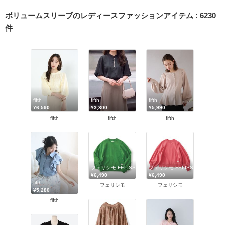
ボリュームスリーブのレディースファッションアイテム
:
6230
件
fifth
fifth
fifth
¥6,590
¥3,300
¥5,990
fifth
fifth
fifth
フェリシモ FELISSIMO
フェリシモ FELISSIMO
¥6,490
¥6,490
fifth
フェリシモ
フェリシモ
¥5,280
fifth