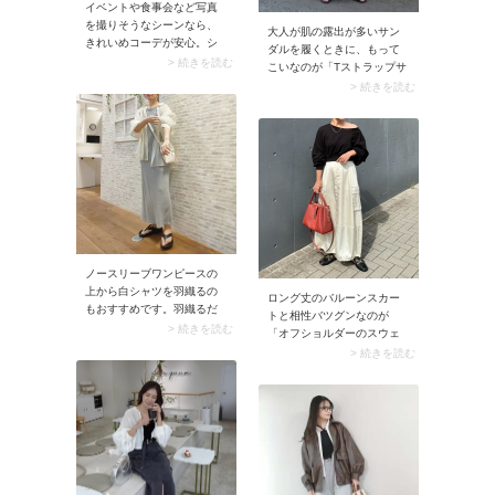
イベントや食事会など写真
を撮りそうなシーンなら、
大人が肌の露出が多いサン
きれいめコーデが安心。シ
ダルを履くときに、もって
ャツ×ロングスカートを使っ
> 続きを読む
こいなのが「Tストラップサ
てオールホワイトに仕上げ
ンダル」。アルファベット
> 続きを読む
てみるのがおすすめです。
の「T」の文字をイメージさ
顔周りが明るく見えるのは
せるシンプルで直線的なラ
もちろん、きちんとした印
インのサンダルは、若作り
象を残せます。
にもおばさんにも見えませ
ん。また甲が開いているの
でペディキュアがいっそう
映え、シーズンムードが高
まるのも◎。
ノースリーブワンピースの
上から白シャツを羽織るの
ロング丈のバルーンスカー
もおすすめです。羽織るだ
トと相性バツグンなのが
けで爽やかな装いを演出で
> 続きを読む
「オフショルダーのスウェ
きるうえ、二の腕をすっぽ
ット」。トップスの肌見せ
> 続きを読む
りカバー。無彩色である白
が効いて、ふんわりカーブ
はどんな色のワンピースに
したロングスカートが春ら
も似合い、コーデもサマに
しい表情に。またスウェッ
なります。
ト生地で取り入れることで
スポーティな雰囲気が加わ
るため、オフショルダーと
バルーンスカートの掛け合
わせが甘くなりすぎません