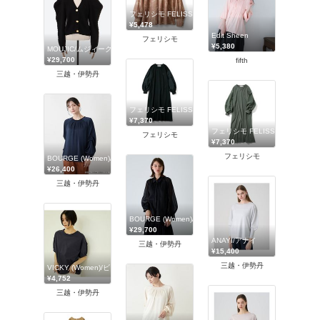
フェリシモ FELISSIMO
¥5,478
Edit Sheen
フェリシモ
¥5,380
MOUJIC/ムジィーク
¥29,700
fifth
三越・伊勢丹
フェリシモ FELISSIMO
¥7,370
フェリシモ FELISSIMO
フェリシモ
¥7,370
フェリシモ
BOURGE (Women)/ブールジュ
¥26,400
三越・伊勢丹
BOURGE (Women)/ブールジュ
¥29,700
ANAYI/アナイ
三越・伊勢丹
¥15,400
三越・伊勢丹
VICKY (Women)/ビッキー
¥4,752
三越・伊勢丹