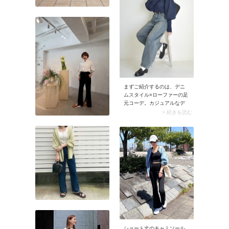
装いが楽しめます。
まずご紹介するのは、デニ
ムスタイル×ローファーの足
元コーデ。カジュアルなデ
ニムパンツは、ローファー
> 続きを読む
を合わせることでちょっと
きれいめな印象にシフトし
ます。さらに靴下をプラス
すると、より優等生な雰囲
気へとクラスアップします
よ。例えばスナップでは白
い靴下を取り入れて、デニ
ムとローファーの組み合わ
せにきちんと感をプラスし
ています。カジュアルなの
に品のある足元コーデが完
成！
ショート丈のキャミソール