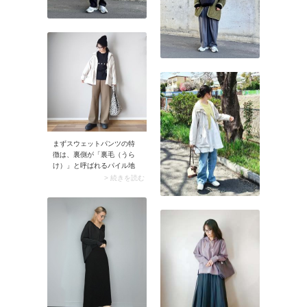
ど、気分を変えて楽しめる
のも魅力です。
まずスウェットパンツの特
徴は、裏側が「裏毛（うら
け）」と呼ばれるパイル地
であること。スウェットパ
> 続きを読む
ンツ独特の吸水性や柔らか
な穿き心地は、ループ状に
編み込んだニット生地がタ
オルと同じ構造になってい
るのが理由です。春用のス
ウェットパンツは、この裏
毛のスウェットパンツを指
します。