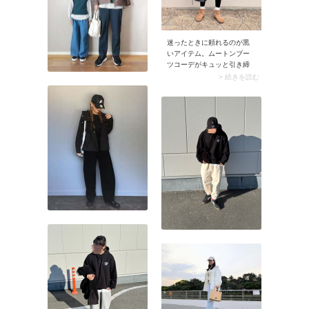
迷ったときに頼れるのが黒
いアイテム。ムートンブー
ツコーデがキュッと引き締
まり、全体にメリハリが生
> 続きを読む
まれます。スナップではア
ウター・スカート・レギン
スとコーデの中で3点に黒を
配置。ブラックならではの
スタイリッシュさがムート
ンブーツのほっこり感を程
よく解消してくれますよ。