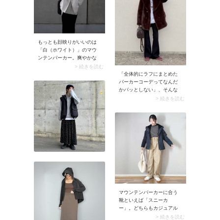
ピースと幅広いアイテムに
マッチ。きれいめ派さんな
らセンタープレスパンツや
ローファーを合わせて大人
顔に。モッズコートをハズ
しとして取り入れるとコー
もっとも顔映りがいいのは
デに抜け感が生まれます
「白（ホワイト）」のマウ
よ。色選びはベージュやホ
ンテンパーカー。爽やかな
ワイト、ネイビーのほか、
色にはクリーンな雰囲気が
> 続きを読む
黄みを抑えたオリーブ寄り
あり、また鮮度も高い着こ
「全体的にラフにまとめた
のカーキも大人向き。ミリ
なしに。特に黒い服に映え
パーカーコーデってなんだ
タリーな雰囲気がスタイリ
るので、40代が取り入れや
かパッとしない」、そんな
ングのアクセントになって
すいですよ。
ときは上質なアウターを羽
> 続きを読む
くれますよ。ブランドはモ
織れば即解決！ ワイドラペ
ードカジュアルが得意な
ルが華やかなファーコート
「HYKE（ハイク）」や、ユ
など、起毛感のあるアウタ
ニセックスなムードで着ら
ーなら上品さもプラスでき
れる「DANTON（ダント
ますよ。起毛素材ではなく
ン）」、
とも、カシミアブレンドな
「BEAUTY&YOUTH
ど風合いがリッチなコート
UNITED ARROWS（ビュー
もおすすめ。
ティーアンドユースユナイ
テッドアロー）」、「ADAM
ET ROPE’（アダムエロ
ペ）」などのセレクトショ
マウンテンパーカーに合う
ップがおすすめ。
靴といえば「スニーカ
ー」。どちらもカジュアル
な雰囲気があるので、コー
> 続きを読む