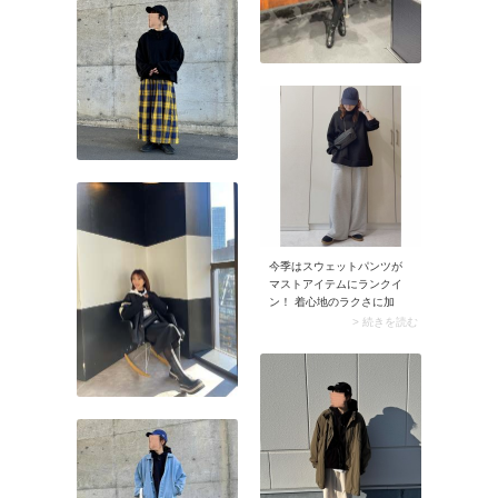
今季はスウェットパンツが
マストアイテムにランクイ
ン！ 着心地のラクさに加
え、今シーズンのスウェッ
> 続きを読む
トパンツはお出かけコーデ
にも取り入れやすいのが人
気の理由。ダボッとしたシ
ルエットを選んで、今どき
のカジュアルを極めてみま
しょう。