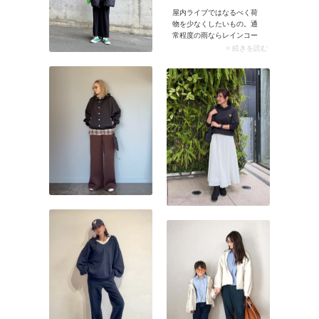
屋内ライブではなるべく荷
物を少なくしたいもの。通
常程度の雨ならレインコー
トよりも、機能性マウンテ
> 続きを読む
ンパーカーやナイロンパー
カーなど「はっ水性のある
パーカー」が便利です。雨
降りに対応できアウターと
して羽織れるので、行き帰
りのコーデでも浮きませ
ん。座席に着いたらパーカ
ーを袋に入れて足元に置く
とかさばりませんよ。