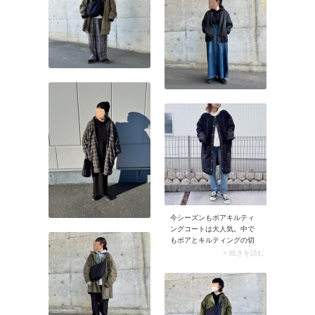
今シーズンもボアキルティ
ングコートは大人気。中で
もボアとキルティングの切
り替えデザインは上品さが
> 続きを読む
あり、通勤用としても役立
ちそう。カジュアルに着た
いときはパーカーを合わせ
て、きれいめコーデの日は
ストールでアレンジするな