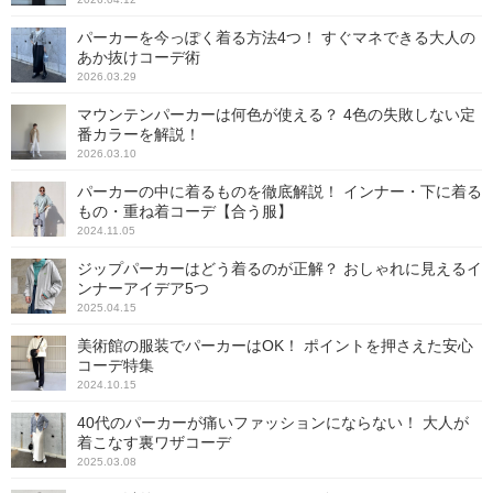
パーカーを今っぽく着る方法4つ！ すぐマネできる大人の
あか抜けコーデ術
2026.03.29
マウンテンパーカーは何色が使える？ 4色の失敗しない定
番カラーを解説！
2026.03.10
パーカーの中に着るものを徹底解説！ インナー・下に着る
もの・重ね着コーデ【合う服】
2024.11.05
ジップパーカーはどう着るのが正解？ おしゃれに見えるイ
ンナーアイデア5つ
2025.04.15
美術館の服装でパーカーはOK！ ポイントを押さえた安心
コーデ特集
2024.10.15
40代のパーカーが痛いファッションにならない！ 大人が
着こなす裏ワザコーデ
2025.03.08