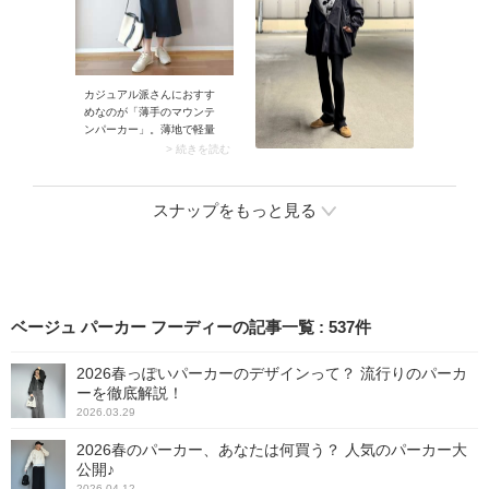
カジュアル派さんにおすす
めなのが「薄手のマウンテ
ンパーカー」。薄地で軽量
のマウンテンパーカーは4月
> 続きを読む
の気候にぴったり。しかも
マウンテンパーカーは今季
の流行アイテムなので、羽
スナップをもっと見る
織るだけでコーデがサマに
なりますよ。
ベージュ パーカー フーディーの記事一覧
:
537
件
2026春っぽいパーカーのデザインって？ 流行りのパーカ
ーを徹底解説！
2026.03.29
2026春のパーカー、あなたは何買う？ 人気のパーカー大
公開♪
2026.04.12