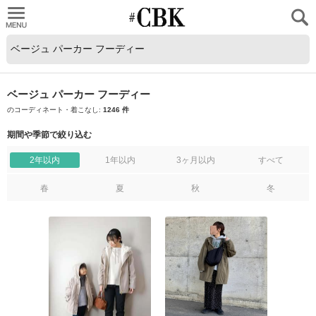
CUBKI
ベージュ パーカー フーディー
のコーディネート・着こなし:
1246 件
期間や季節で絞り込む
2年以内
1年以内
3ヶ月以内
すべて
春
夏
秋
冬