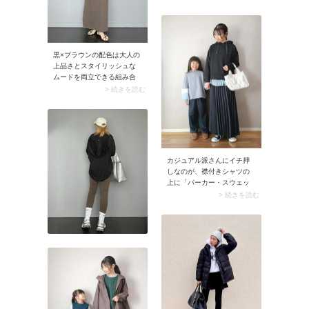
デ馴染みがピカイチ。爽や
かなルックスに決まるコン
ビです。
黒×ブラウンの配色は大人の
上品さとスタイリッシュな
ムードを両立できる組み合
わせです。スナップではキ
> 続きを読む
ャミソールとスカートのブ
ラウンコーデに、黒のパー
カーを羽織ることでエッジ
ィなニュアンスをプラス。
こんなふうにかっこいいコ
ーデは服選びだけではな
カジュアル派さんにイチ押
く、色の組み合わせでも作
しなのが、襟付きシャツの
れるのでぜひ試してみてく
上に「パーカー・スウェッ
ださいね。
ト」を重ねる着こなし。こ
> 続きを読む
のとき首元や袖口、裾から
シャツをチラ見せすると清
潔感が加わり、ラフなパー
カーやスウェットのコーデ
がクリーンなルックスに。
またシャツはゆったりとし
たシルエットを選んでも
OK。爽やかなレイヤードコ
ーデに決まりますよ。