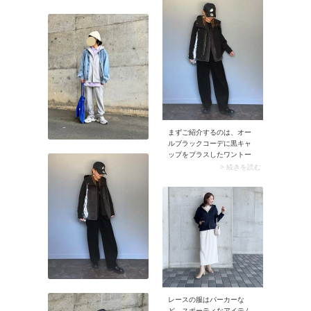
がコツ。そうすることでパ
ーカーの身頃やフードがモ
タつかず、コーデがスッキ
リとして見えます。
まずご紹介するのは、オー
ルブラックコーデに黒キャ
ップをプラスしたワントー
ンスタイル。キャップの色
> 続きを読む
をコーデになじませること
で、カジュアルでも自然と
大人っぽく見えますよ。冬
アウターに加えて黒の重さ
が出るので、髪の毛をすっ
きりまとめるほか、小物で
明るい色をアクセントとし
て取り入れるのがおすすめ
です。
レースの服はパーカーな
ど、スポーティなアイテム