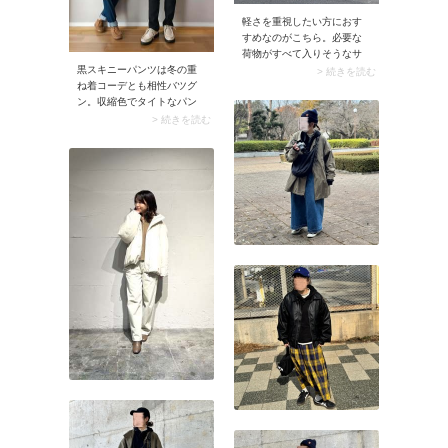
軽さを重視したい方におす
すめなのがこちら。必要な
荷物がすべて入りそうなサ
イズ感＆タフなナイロン素
黒スキニーパンツは冬の重
> 続きを読む
材のショルダーバッグは、
ね着コーデとも相性バツグ
いつだってお出かけの強い
ン。収縮色でタイトなパン
味方になってくれるはず。
ツのおかげで上半身の重ね
> 続きを読む
傘や水筒・メガネなど小物
着がモタつかず、コーデが
をたっぷり入れても安心で
スッキリ見え。着膨れしが
す。
ちなニットやダウンジャケ
ットを軽やかに着こなせま
すよ。