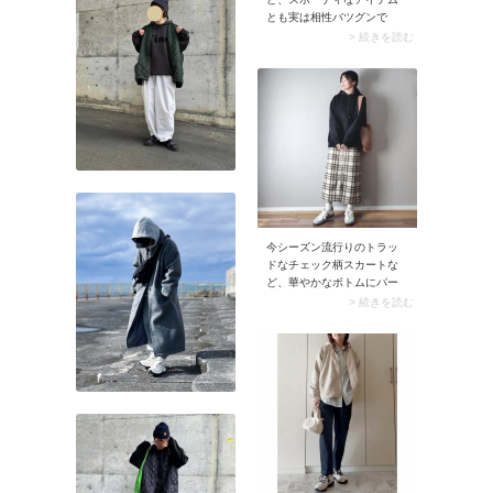
とも実は相性バツグンで
す。首元からレースブラウ
> 続きを読む
スをチラリと覗かせるだけ
で、いつものパーカーがた
ちまちきれいめな印象に。
ここにホワイトのロングス
カートを合わせれば、上品
な大人カジュアルコーデが
完成します。
今シーズン流行りのトラッ
ドなチェック柄スカートな
ど、華やかなボトムにパー
カーを合わせるのもおすす
> 続きを読む
め。スカートはややタイト
なシルエットを選ぶと大人
っぽく上品なムードにまと
まります。きれいめな服に
合わせるときのパーカーは
適度な光沢とハリのある素
材を選ぶのがコツ。