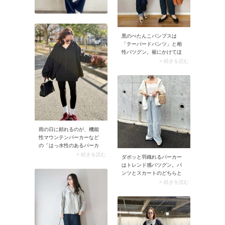
黒のぺたんこパンプスは
「テーパードパンツ」と相
性バツグン。裾にかけてほ
っそりとしたパンツがクリ
> 続きを読む
ーンなパンプスに馴染み、
きれいめ感がグンとアッ
プ。きちんと見えする組み
合わせなので、よそ行きコ
ーデに最適です。
雨の日に頼れるのが、機能
性マウンテンパーカーなど
の「はっ水性のあるパーカ
ー」。レインコートほど大
> 続きを読む
ダボッと羽織れるパーカー
げさにならず、羽織りやす
はトレンド感バツグン。パ
くて雨対策にもなる優れモ
ンツとスカートのどちらと
ノです。大雨でなければ
も好相性だからコーデの幅
> 続きを読む
「ナイロンブルゾン」も
も広がります。メッシュや
◎。ある程度のはっ水性が
綿素材のアイテムなら夏も
あり、ライブコーデにも馴
使いやすいですよ。
染みます。