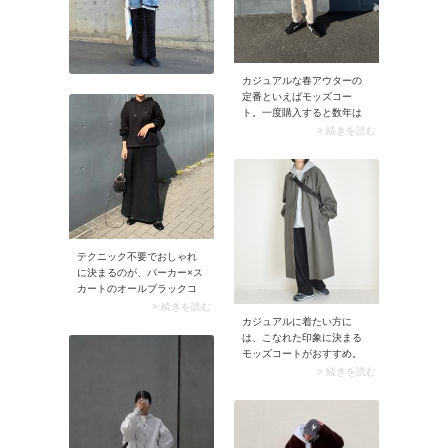
カジュアルな春アウターの
定番といえばモッズコー
ト。一度購入すると数年は
買い替えないアイテムでは
> 続きを読む
ないでしょうか。そこで通
勤にも取り入れられるよ
う、ハリや光沢のある素材
など生地感重視で選んでみ
るのがおすすめ。フェミニ
ンなロングワンピースにも
馴染ませやすくなります
よ。
テクニック不要でおしゃれ
に決まるのが、パーカー×ス
カートのオールブラックコ
ーデ。全身を黒で統一する
> 続きを読む
ことで、スポーティなパー
カジュアルに着たい方に
カーが大人っぽく印象チェ
は、こなれた印象に決まる
ンジ。モードなカジュアル
モッズコートがおすすめ。
スタイルに仕上がります。
ナイロン素材なら軽量で持
> 続きを読む
ち運びやすく、はっ水性が
あるものを選べば天候が不
安定な春に大活躍。しかも
パンツからスカート・ワン