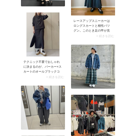
レースアップスニーカーは
ロングスカートと相性バツ
グン。このとき足の甲が見
えるようカバーソックスを
> 続きを読む
仕込むと、素肌がチラリと
覗きコーデがこなれ見え。
クリーンなスタイリングに
仕上がります。
テクニック不要でおしゃれ
に決まるのが、パーカー×ス
カートのオールブラックコ
ーデ。全身を黒で統一する
> 続きを読む
ことで、スポーティなパー
カーが大人っぽく印象チェ
ンジ。モードなカジュアル
スタイルに仕上がります。