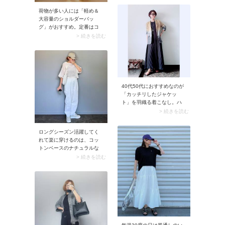
トは、涼しげなルックスと
荷物が多い人には「軽め＆
エアリーな揺れ感が持ち
大容量のショルダーバッ
味。着るだけでコーデがサ
グ」がおすすめ。定番はコ
マになります。
ットンやナイロン生地です
> 続きを読む
が、ナイロンの場合はカシ
ャカシャ音がしないものを
選びましょう。ペンライ
ト・うちわ・オペラグラス
などの推しグッズをはじ
め、アウターがすっぽり収
40代50代におすすめなのが
まるサイズ感だと快適に使
「カッチリしたジャケッ
えます。
ト」を羽織る着こなし。ハ
ードルが高く感じるノース
> 続きを読む
リーブのワンピースも、ジ
ャケットがあれば着やすい
ロングシーズン活躍してく
上に大人っぽい装いに。 ち
れて楽に穿けるのは、コッ
なみに、ジャケットはリネ
トンベースのナチュラルな
ンやコットン生地を選ぶと9
イージーパンツ。とはいえ
> 続きを読む
月の気候にマッチします。
洗った後のアイロンがけが
面倒なこともあるので、で
きるだけシワになりにくそ
うな素材を選んでおきまし
ょう。 コーデをオールホワ
イトでまとめればご近所フ
ァッションもこなれて見え
ますよ。