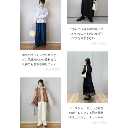
ーデに仕上がります。
こちらでは落ち感のある美
しいシルエットのおかげで
ラフになりすぎない
UNIQLO（ユニクロ）「エア
> 続きを読む
リズムコットンTワンピー
ス」を取り入れてコーデ。
薄手のコットンやリネンな
エアリズム素材だから汗を
ど、肌離れのいい素材なら
かいてもべたつきにくく、
長袖でも暑さを感じにくく
涼しく快適な一日を過ごせ
快適に過ごせそう。フリル
> 続きを読む
そうです。1枚だとシンプル
やギャザーなどほんのり甘
過ぎると感じたときは、カ
いディテールのあるブラウ
ラーカーディガンを肩掛け
スで取り入れれば、程よく
してみたり、キャップやバ
華やかに見えますよ。イン
ッグで差し色を加えてみた
ディゴブルーのワイドデニ
りすると、こなれた印象に
ムパンツと合わせても上品
仕上がります。
な着こなしに。
シーズンムードたっぷりな
のが「ロング丈＆透け素材
のスカート」。チュールや
オーガンジー、コットンボ
> 続きを読む
イルなどのシアーなスカー