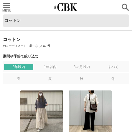
CUBKI
コットン
のコーディネート・着こなし:
43 件
期間や季節で絞り込む
2年以内
1年以内
3ヶ月以内
すべて
春
夏
秋
冬