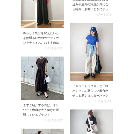
込みや屋内の冷房が気にな
る時期。肌寒いときにサッ
と羽織れるカーディガンを
> 続きを読む
備えておくと安心です。使
わないときは肩に掛けて、
アクセサリー感覚でコーデ
ィネートを楽しんでみてく
春らしく気分を変えたいと
ださい。
きは明るい色のカーディガ
ンをチョイス。おすすめは
パキッとしたレッドのカー
> 続きを読む
ディガン。顔映りがよく、
コーデをいつもより華やか
な印象に仕上げてくれます
よ。襟付きのブラウスと上
品にまとめても素敵。
「カラートップス」と「白
パンツ」の夏らしい着合わ
せにも黒ショルダーバッグ
がぴったり。締め色である
> 続きを読む
まずご紹介するのは、オン
黒から、コーデに大人っぽ
ワード樫山が大人向けに展
さが加わります。
開しているブランド
「UNFILO（アンフィー
> 続きを読む
ロ）」。ウエストアウトで
着られるゆったりトップス
など、大人世代が気になる