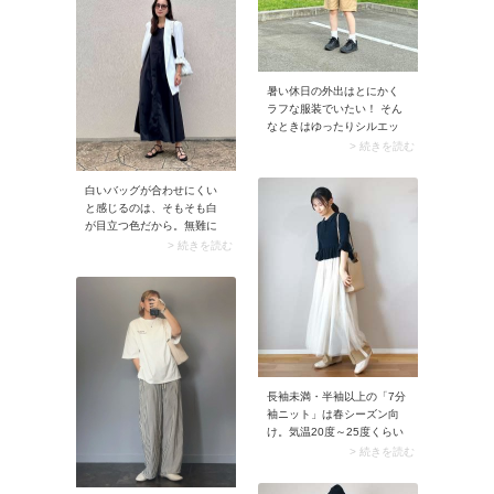
げたいときにもぴったり。
ト・うちわ・オペラグラス
キャップを取り入れたアメ
などの推しグッズをはじ
カジっぽいラフコーデにも
め、アウターがすっぽり収
よく似合いますよ。
まるサイズ感だと快適に使
えます。
暑い休日の外出はとにかく
ラフな服装でいたい！ そん
なときはゆったりシルエッ
トのロゴTシャツにショート
> 続きを読む
パンツを合わせてみましょ
う。ショートパンツもワー
白いバッグが合わせにくい
ク感のあるコットンやナイ
と感じるのは、そもそも白
ロンなど肌あたりのいい素
が目立つ色だから。無難に
材を選ぶと、より快適度が
決まる黒バッグに比べ、ス
> 続きを読む
高まります。
タイリングに馴染みにくい
のが理由です。白バッグ初
心者さんにおすすめなのが
「モノトーンカラーの服」
に合わせること。白黒グレ
ーのコーデとなら白のバッ
グが浮きません。全身にま
とまりが生まれ、スタイリ
長袖未満・半袖以上の「7分
ングがスッキリとして見え
袖ニット」は春シーズン向
ます。
け。気温20度～25度くらい
になる4月に最適です。サラ
> 続きを読む
ッとしたコットン素材のア
イテムであれば5月上旬くら