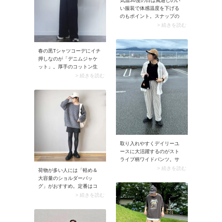
気温30度の日は風通しのい
い服装で体感温度を下げる
のもポイント。スナップの
ようなふんわりティアード
> 続きを読む
スカートは風通しよく、足
元が涼しげに見えます。コ
ットンやリネンなど夏らし
春の黒Tシャツコーデにイチ
い素材感を取り入れると、
押しなのが「デニムジャケ
季節感もおしゃれに楽しめ
ット」。厚手のコットン生
ますよ。
地はシーズンムードにマッ
> 続きを読む
チする上に、カジュアルな
黒Tシャツにハマります。上
半身がベーシックな重ね着
スタイルにまとまるので、
ボトムには今シーズン主流
のゆったりパンツを合わせ
ましょう。黒Tシャツ×デニ
ムジャケットの王道コーデ
取り入れやすくデイリーユ
にトレンド感が加わります
ースに大活躍するのがスト
よ。
ライプ柄ワイドパンツ。サ
ラリとした薄手コットンの
> 続きを読む
荷物が多い人には「軽め＆
イージーパンツで取り入れ
大容量のショルダーバッ
れば、汗をかいても気軽に
グ」がおすすめ。定番はコ
お洗濯できるからより便利
ットンやナイロン生地です
> 続きを読む
です。ストライプパンツは
が、ナイロンの場合はカシ
黒Tシャツ×白シアーシャツ
ャカシャ音がしないものを
のコーデを軽やかに盛り上
選びましょう。ペンライ