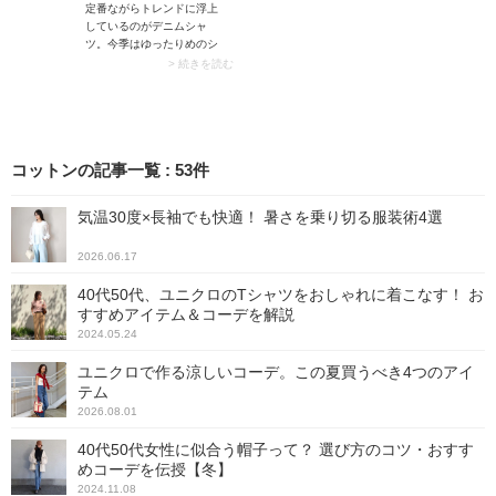
定番ながらトレンドに浮上
のブルゾンを選んでみて
しているのがデニムシャ
は。こっくりした色味のア
ツ。今季はゆったりめのシ
ウターが季節感をアップさ
ルエットが人気です。きれ
せ、白パンツ独特の夏っぽ
> 続きを読む
いめ系・カジュアル系のど
さを払拭します。
ちらにも合わせやすく、使
い勝手は抜群。Tシャツやプ
ルオーバーを着るときのア
ウター代わりとしても活用
コットンの記事一覧
:
53
件
できますよ。
気温30度×長袖でも快適！ 暑さを乗り切る服装術4選
2026.06.17
40代50代、ユニクロのTシャツをおしゃれに着こなす！ お
すすめアイテム＆コーデを解説
2024.05.24
ユニクロで作る涼しいコーデ。この夏買うべき4つのアイ
テム
2026.08.01
40代50代女性に似合う帽子って？ 選び方のコツ・おすす
めコーデを伝授【冬】
2024.11.08