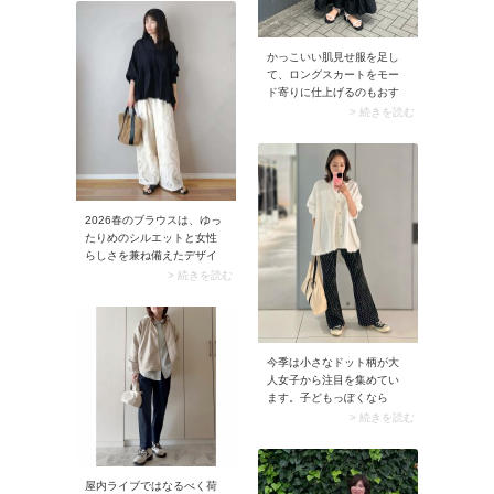
アクセントに。白トップス
から立体感が生まれ、スタ
イリングに抜け感が加わり
ます。
かっこいい肌見せ服を足し
て、ロングスカートをモー
ド寄りに仕上げるのもおす
すめアイデア。例えば今季
> 続きを読む
トレンドのアメリカンスリ
ーブタンクトップ。まさに
そんなスタイリングに最適
な一着です。 甘いムードの
バルーンロングスカート
も、タンクトップと一緒な
2026春のブラウスは、ゆっ
らヘルシーかつ旬の雰囲気
たりめのシルエットと女性
に変身。ちなみにタンクト
らしさを兼ね備えたデザイ
ップはバイカラーなどデザ
ンがトレンド傾向。今シー
> 続きを読む
イン要素のあるものを選ぶ
ズンのおすすめは「ウエス
と、1枚で着てもインナー感
トにメリハリがあるブラウ
が出ず映えるので便利です
ス」です。スナップのよう
よ。
なウエストタックやペプラ
ムをはじめ、ティアード・
今季は小さなドット柄が大
シャーリングのブラウスは
人女子から注目を集めてい
立体感があり、一枚でサマ
ます。子どもっぽくなら
になります。ちなみにダボ
ず、コーデにさりげなく甘
> 続きを読む
ッとしたパンツとのコーデ
さを足してくれるんです。
もおすすめ。ワイドパンツ
ダボッとしたチュニックに
がのっぺり見えずおしゃれ
はモノトーンのドット柄パ
に着こなせますよ。
屋内ライブではなるべく荷
ンツがイチ押し。コーデが