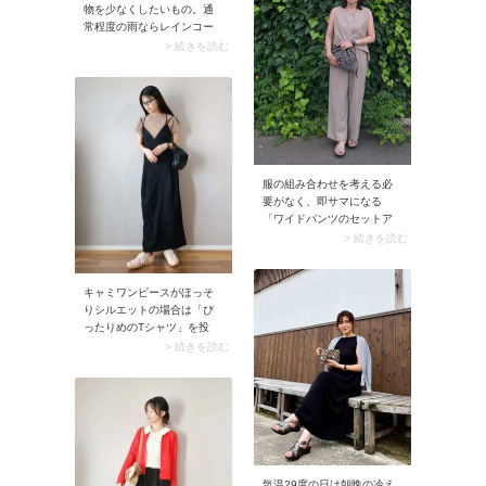
物を少なくしたいもの。通
引き締まり、あか抜け度が
常程度の雨ならレインコー
増しますよ。
トよりも、機能性マウンテ
> 続きを読む
ンパーカーやナイロンパー
カーなど「はっ水性のある
パーカー」が便利です。雨
降りに対応できアウターと
して羽織れるので、行き帰
りのコーデでも浮きませ
ん。座席に着いたらパーカ
ーを袋に入れて足元に置く
服の組み合わせを考える必
とかさばりませんよ。
要がなく、即サマになる
「ワイドパンツのセットア
ップ」は50代にうってつ
> 続きを読む
け。ゆったりとしたワイド
パンツは肌離れがよく風通
し抜群。ブラウスとのセッ
キャミワンピースがほっそ
トアイテムで取り入れれ
りシルエットの場合は「ぴ
ば、ダボッとしたパンツも
ったりめのTシャツ」を投
きれいめに着こなせます
入。シンプルかつ細身のTシ
> 続きを読む
よ。
ャツはIラインのキャミワン
ピースに馴染みやすく、コ
ーデがスッキリ見えしま
す。また全身が縦長シルエ
ットにまとまることで、ス
タイルアップ効果も期待で
きますよ。
気温29度の日は朝晩の冷え