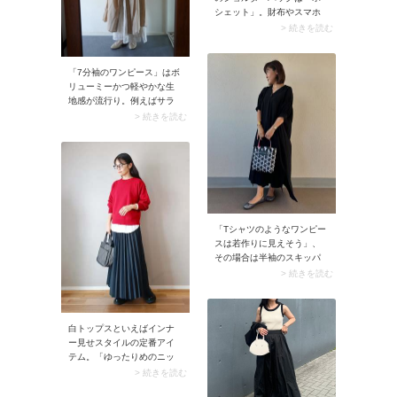
です。
シェット」。財布やスマホ
など貴重品が収まるコンパ
> 続きを読む
クトなサイズ感が魅力で
す。形は四角や横長・縦
長・丸など多々あり決まり
「7分袖のワンピース」はボ
はなく、マチ付きのタイプ
リューミーかつ軽やかな生
も。
地感が流行り。例えばサラ
リとした綿ボイルやリネン
> 続きを読む
混のワンピースは風が通り
やすく、シーズンムードも
たっぷりです。着るだけで
お出かけモードに決まりま
す。
「Tシャツのようなワンピー
スは若作りに見えそう」、
その場合は半袖のスキッパ
ーワンピースがイチ押し。
> 続きを読む
布帛（ふはく）生地で作ら
れているため50代にぴった
りマッチする上に、肌離れ
もいいですよ。サッとかぶ
白トップスといえばインナ
るだけでOKなので時短でコ
ー見せスタイルの定番アイ
ーデが完成します。
テム。「ゆったりめのニッ
ト」の下に着て袖口や裾か
> 続きを読む
らチラ見せすればコーデの