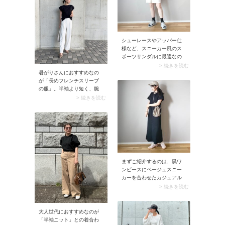
部分をカバーできるアイテ
ムが豊富に揃います。スナ
ップではUNFILO（アンフィ
ーロ）のワンピースを着
用。サラッと1枚で着こなせ
シューレースやアッパー仕
るロングシャツワンピース
様など、スニーカー風のス
は、夏のお出かけ用にぜひ
ポーツサンダルに最適なの
手に入れておきたい！
が「黒ソックス」。スニー
> 続きを読む
暑がりさんにおすすめなの
カーのようなサンダルにダ
が「長めフレンチスリーブ
ークカラーの靴下が映え、
の服」。半袖より短く、腕
大人っぽい雰囲気に決まり
のいちばん太い部分が隠れ
ます。また、スニーカーサ
> 続きを読む
るため、40代50代が着やす
ンダルは一般的なスポサン
いですよ。このときニット
より靴下が溶け込みやすい
やTシャツ生地を選ぶと袖先
のが特徴。テクニック不要
が張らないため、肩まわり
で靴下合わせがサマになり
がゴツく見えるも心配な
ますよ。
し。気になる二の腕まわり
をカバーしながら涼しく過
ごせます。
まずご紹介するのは、黒ワ
ンピースにベージュスニー
カーを合わせたカジュアル
コーデ。ベージュ靴と同じ
> 続きを読む
カラーの小物を合わせて色
味を統一することで、黒ワ
ンピに優しい抜け感をプラ
大人世代におすすめなのが
スしています。一方ベージ
「半袖ニット」との着合わ