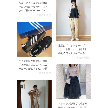
いまで着用できますよ。
ちょっとそこまでのお出か
「半袖を着るには少し早
けにぴったりなのが「スト
い」、そんな時期がベスト
ライプ柄のイージーパン
タイミングです。
ツ」。爽やかなストライプ
> 続きを読む
柄がシーズンムードに馴染
み、サマになるカジュアル
コーデが即完成します。
最後は「ニットキャップ
（ニット帽）」。折り返し
のあるワッチタイプから、
最近では折り返しのないビ
> 続きを読む
ライブの日が雨なら、靴は
ーニータイプへとトレンド
「水が染み込みにくいスニ
が移行しています。また冬
ーカー」がおすすめ。小雨
専用のイメージがあります
～ふつう程度の雨ならレザ
が、今や通年見かけるよう
> 続きを読む
ーや合成皮革のスニーカ
に。暑い時期はリネンやコ
ー、大雨・横殴りの雨なら
ットン生地など、夏向き素
はっ水・防水設計の機能性
材のニットキャップが人
スニーカーが最適です。反
気。湿気が多い日や髪が決
対に雨の日に不向きなの
まらないときのお助けアイ
が、キャンバス生地・コッ
テムとしても役立ちます
トン生地のスニーカー。雨
よ。
が染み込んでなかなか乾か
ストラップが細くて小ぶり
ないので避けたほうが無難
のショルダーバッグは「ポ