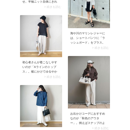
ュスニーカーはカジュアル
せ。半袖ニット自体にきれ
コーデに程よい上品さをプ
いめ感があるので、合わせ
> 続きを読む
ラスできるおすすめシュー
るだけでお出かけコーデに
ズ！
決まります。加えておすす
めなのが、半袖ニットを白or
黒で取り入れること。ベー
ジュ色パンツを上品に着こ
海や川のマリンレジャーに
なせますよ。
は、ショートパンツに「ラ
ッシュガード」をプラス。
ガバッと羽織るだけでショ
> 続きを読む
ートパンツの脚出しが目立
たなくなる上に、紫外線対
策にも効果的です。アウト
初心者さんが着こなしやす
ドアシーンにぴったりマッ
いのが「Aラインのトップ
チする着こなしに。
ス」。裾にかけてゆるやか
に広がり、気になるウエス
> 続きを読む
トや下腹をさりげなくカバ
ーできます。加えて40代50
代は生地感にハリがあるも
のを選ぶのがおすすめ。例
えばハリ素材のプルオーバ
ーはボディラインを拾わ
ず、大人のカジュアルコー
デにうってつけですよ。
お出かけコーデにおすすめ
なのが「秋色のアウタ
ー」。例えばスナップのよ
うなブラウンやチャコール
> 続きを読む