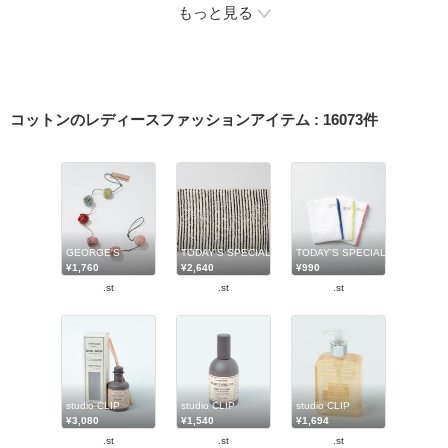
もっと見る
コットンのレディースファッションアイテム
:
16073
件
GEORGE'S
TODAY'S SPECIAL
TODAY'S SPECIAL
¥1,760
¥2,640
¥990
.st
.st
.st
studio CLIP
studio CLIP
studio CLIP
¥3,080
¥1,540
¥1,694
.st
.st
.st