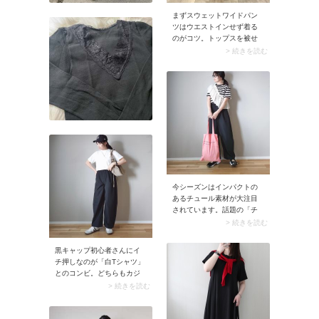
まずスウェットワイドパン
ツはウエストインせず着る
のがコツ。トップスを被せ
ることでウエストゴムが隠
> 続きを読む
れ、スウェットパンツ独特
の部屋着っぽさを払拭でき
ます。9月10月の気温が高い
日は、黒スウェットワイド
パンツに「半袖Tシャツ・襟
付きの半袖シャツ」を合わ
せましょう。靴をサンダル
からパンプスやローファー
に履き替えれば、半袖コー
デでも秋らしさを演出でき
ます。
今シーズンはインパクトの
あるチュール素材が大注目
されています。話題の「チ
ュールフリル」をボーダー
> 続きを読む
トップスに斜め掛けすれ
ば、それだけで一気に最旬
黒キャップ初心者さんにイ
モードに！ 今ドキファッシ
チ押しなのが「白Tシャツ」
ョンを楽しみたい方にイチ
とのコンビ。どちらもカジ
押しの着こなし方です。
ュアルなアイテムなので馴
> 続きを読む
染みは抜群です。黒白の強
い色対比が生まれ、メリハ
リのあるスッキリとしたコ