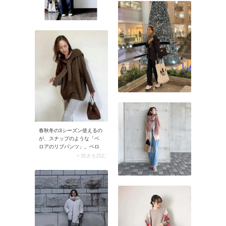
ードジャケットがラフなス
カートやワンピースに馴染
んで、バランスよく見えま
す。またジャケット×スカー
トの組み合わせが気軽に着
こなせるメリットも。
春秋冬の3シーズン使えるの
が、スナップのような「ベ
ロアのリブパンツ」。ベロ
ア独特のとろみ感とリブ仕
> 続きを読む
立ての収縮性が効いて脚が
ほっそり見えますよ。オー
バーサイズのトップスを合
わせるとバランスのいい着
こなしに。