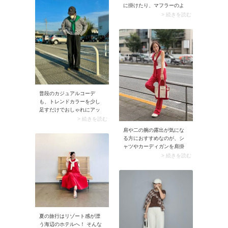
ておくのがコーデのコツ。
に掛けたり、マフラーのよ
バッグ本体が腰あたりにく
うに首に掛けたりするアレ
> 続きを読む
るよう調整すると、シンプ
ンジ。簡単な上にスカーフ
ルな肩掛けスタイルがこな
が大げさに見えないとあり
れて見えますよ。
普段使いしやすいですよ。
スカーフをカジュアルにコ
ーデしたい方にもイチ押し
です。
普段のカジュアルコーデ
も、トレンドカラーを少し
足すだけでおしゃれにアッ
プデートできます。肩掛け
> 続きを読む
カーディガンやキャップな
肩や二の腕の露出が気にな
ど、アクセントカラーとし
る方におすすめなのが、シ
て投入するのがおすすめ。
ャツやカーディガンを肩掛
けするコーデです。着こな
> 続きを読む
しのアクセントになるの
で、気になる部分から視線
をそらしてくれる効果があ
りますよ。ぜひアクセサリ
ー感覚で取り入れてみてく
ださい。
夏の旅行はリゾート感が漂
う海辺のホテルへ！ そんな