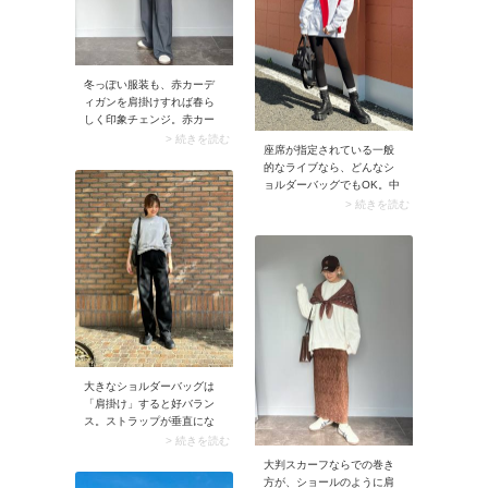
デに仕上げましょう。
冬っぽい服装も、赤カーデ
ィガンを肩掛けすれば春ら
しく印象チェンジ。赤カー
ディガンが差し色となり、
> 続きを読む
座席が指定されている一般
地味色コーデもパッと明る
的なライブなら、どんなシ
くなりますよ。カーディガ
ョルダーバッグでもOK。中
ンの色が目を引くのでシン
でもイチ押しは「2WAYのシ
> 続きを読む
プルに肩掛けすればOK。肩
ョルダーバッグ」。肩掛け
にのせて袖を垂らすだけで
にはもちろんハンドバッグ
サマになります。
としても持てるので、使い
勝手は抜群です。
大きなショルダーバッグは
「肩掛け」すると好バラン
ス。ストラップが垂直にな
ることで大人っぽい装いを
> 続きを読む
演出します。 その際ショル
大判スカーフならでの巻き
ダーストラップを長めにし
方が、ショールのように肩