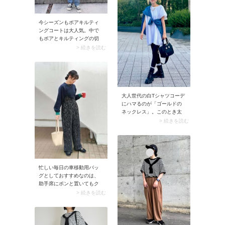
タイリングに統一感が出
なれた印象に決まります。
て、シャツの肩掛けがナチ
そのうえ気になる腰回りを
ュラルに馴染みます。派手
自然にカバーしてくれる嬉
今シーズンもボアキルティ
見えや子どもっぽさを避け
しい効果も。シャツの色は
ングコートは大人気。中で
たい大人世代にもおすすめ
トップスかボトムどちらか
もボアとキルティングの切
の着こなし方です。
と同じにすると、全体がま
り替えデザインは上品さが
> 続きを読む
とまりますよ。
あり、通勤用としても役立
ちそう。カジュアルに着た
いときはパーカーを合わせ
て、きれいめコーデの日は
ストールでアレンジするな
ど、気分を変えて楽しめる
大人世代の白Tシャツコーデ
のも魅力です。
にハマるのが「ゴールドの
ネックレス」。このとき太
めチェーンで取り入れると
> 続きを読む
顔まわりにツヤが生まれ、
華やかな雰囲気に。ラフな
白Tシャツがお出かけモード
に決まりますよ。
忙しい毎日の車移動用バッ
グとしておすすめなのは、
助手席にポンと置いてもク
タッとならずに自立するバ
> 続きを読む
ケツバッグ。荷物がサッと
取り出しやすい上に、意外
と収納力があるのも推す理
由です。薄手のストールや