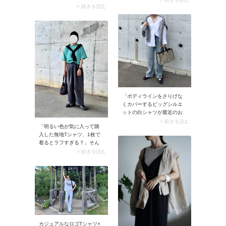
着こなし方。肩掛けといえ
> 続きを読む
ますが、ストラップが長く
ば袖を結ぶのが一般的です
て肩に自然と掛けられれ
が、ノースリーブに合わせ
ば、デザイン・素材・大き
るときは袖を垂らすだけの
さを問わずショルダーバッ
方がイチ押し。二の腕がさ
グと呼びます。
りげなく隠れる上に、下に
落ちた袖がコーデを縦長に
見せるメリットもありま
す。シャツやカーディガン
を両肩に引っ掛けるだけで
OKなので、テクニック不要
でおしゃれに決まります。
「ボディラインをさりげな
くカバーするビッグシルエ
ットの白シャツが最近のお
気に入り」、そんな50代に
> 続きを読む
「明るい色が気に入って購
おすすめなのがこちらのコ
入した無地Tシャツ、1枚で
ーデ。シャツ1枚でお出かけ
着るとラフすぎる？」そん
できそうな日でも、朝晩の
なときは薄手のブラックカ
> 続きを読む
冷え込みを考えてカーディ
ーディガンを肩掛けしてみ
ガンをプラスするのがベス
ましょう。ニュアンスのあ
トです。肩掛けするとこな
るコーデに仕上がります。
れて見えるから、暑くなっ
ここにシルバーチェーンネ
ても問題なし。またカーデ
ックレスなど、アクセサリ
ィガンは重ね着したときに
ーでアレンジを加えるのも
バランスよく見えるよう、
◎です。
ゆったりとしたシルエット
を選んでおきましょう。1枚
カジュアルなロゴTシャツ×
持っておけばフル活躍して