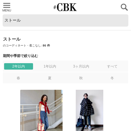
CUBKI
ストール
のコーディネート・着こなし:
86 件
期間や季節で絞り込む
2年以内
1年以内
3ヶ月以内
すべて
春
夏
秋
冬