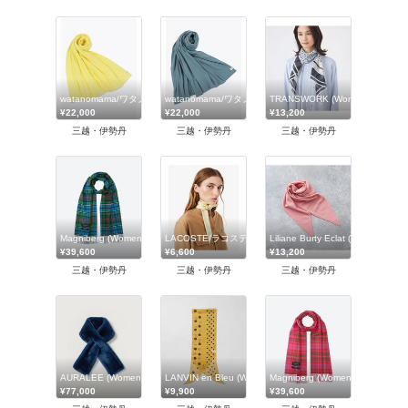
watanomama/ワタノママ
watanomama/ワタノママ
TRANSWORK (Women)/トラ
¥22,000
¥22,000
¥13,200
三越・伊勢丹
三越・伊勢丹
三越・伊勢丹
Magniberg (Women)/マグニバーグ
LACOSTE/ラコステ
Liliane Burty Eclat (Wo
¥39,600
¥6,600
¥13,200
三越・伊勢丹
三越・伊勢丹
三越・伊勢丹
AURALEE (Women)/オーラリー
LANVIN en Bleu (Women)/ランバン オン ブルー
Magniberg (Women)/マグニバー
¥77,000
¥9,900
¥39,600