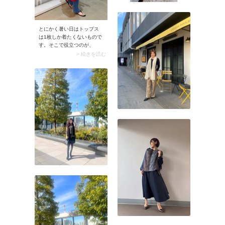
とにかく暑い日はトップス
は1枚しか着たくないもので
す。そこで役立つのが、
UNIQLO（ユニクロ）定番の
> 続きを読む
リブ素材のブラキャミソー
ル。インナー感がないから
上品に着こなせますよ。も
し「1枚で着るのはちょっ
と……」と感じたら、薄手
のカーディガンを肩掛けア
レンジしてみるのも◎。