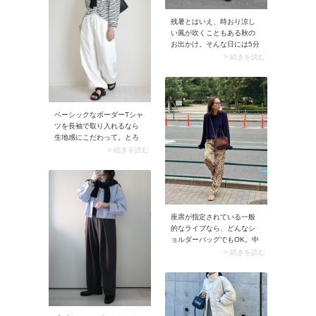
マフラーを収納したいとき
にも便利。
残暑とはいえ、時おり涼し
い風が吹くこともある秋の
お出かけ。そんな日には5分
袖Tシャツがぴったりです。
> 続きを読む
ここに薄手のカーディガン
を肩掛けすれば、奥行きが
出てバランスよくまとまる
うえ、コーデがラフになり
過ぎません。明るいブラウ
ベーシックなボーダーTシャ
ンのパンツを合わせると、
ツを長袖で取り入れるなら
今季らしく上品な色合いに
生地感にこだわって。とろ
まとまり素敵です。
みのある薄手素材やシアー
> 続きを読む
なカットソーを選べば、長
袖でも暑さはそれほど気に
ならないはず。白のカーゴ
パンツとラフに着こなすと
きは、ウエストインしてカ
ーディガンを肩掛け。トッ
座席が指定されている一般
プにボリュームが足され今
的なライブなら、どんなシ
っぽいバランスに仕上がり
ョルダーバッグでもOK。中
ます。
でもイチ押しは「2WAYのシ
> 続きを読む
ョルダーバッグ」。肩掛け
にはもちろんハンドバッグ
としても持てるので、使い
勝手は抜群です。