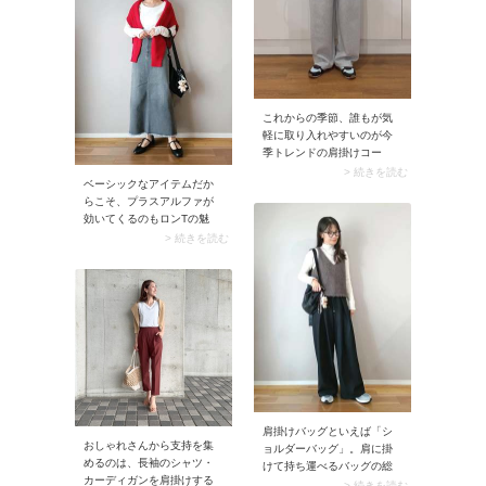
クスに。ニットのデザイン
が効いているからパーティ
ーシーンにぴったり。大人
の可愛さとモード感が共存
する今どきの着こなしで
す。
これからの季節、誰もが気
軽に取り入れやすいのが今
季トレンドの肩掛けコー
デ。例えばプレーンなシャ
> 続きを読む
ベーシックなアイテムだか
ツにカーディガンを肩掛け
らこそ、プラスアルファが
するだけで奥行きが出せま
効いてくるのもロンTの魅
すよ。こなれて見せるポイ
力。例えば白ロンTに赤ニッ
> 続きを読む
ントは、肩掛けするアイテ
トを肩掛けするだけで、ス
ムはやや厚みのある素材を
タイリングがこなれた印象
選ぶこと。これなら肩に掛
に更新されます。ここに合
けるときにズレにくく、存
わせたいのはデニムスカー
在感も高まります。
ト。ラフな抜け感が足さ
れ、シンプルな中にセンス
を感じるコーデに仕上がり
ます。ロンTコーデに少し変
化をつけたいときは、こん
な肩掛けスタイルをぜひ試
してみてください。
肩掛けバッグといえば「シ
おしゃれさんから支持を集
ョルダーバッグ」。肩に掛
めるのは、長袖のシャツ・
けて持ち運べるバッグの総
カーディガンを肩掛けする
称です。多くの種類があり
> 続きを読む