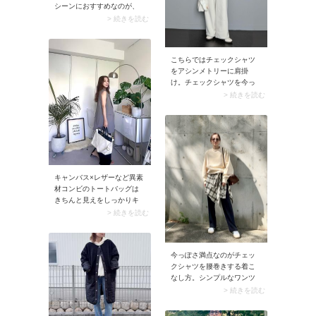
シーンにおすすめなのが、
裾に向かってゆったりと広
> 続きを読む
がるレッドロングワンピー
ス。海をバックに撮影して
も映える一枚です。白のカ
こちらではチェックシャツ
ーディガンを肩掛けすれ
をアシンメトリーに肩掛
ば、よりこなれた印象に。
け。チェックシャツを今っ
ぽく見せられるおすすめの
> 続きを読む
アレンジです。やり方はシ
ャツを片方の肩に掛け、反
対側の脇下に通してたすき
掛けのように結ぶだけで
OK。チェックシャツの肩掛
けアレンジはシンプルなコ
ーデにアクセントが欲しい
キャンバス×レザーなど異素
ときや、少しシャレ感をプ
材コンビのトートバッグは
ラスしたい日にもぴった
きちんと見えをしっかりキ
り。手持ちのTシャツやニッ
ープ！ ワンショルダースト
> 続きを読む
ト、ワンピースなどいつも
ラップ付きなら疲れたとき
のコーデも、チェック柄が
に肩掛けも可能です。 きち
加わるだけでこなれた印象
んと感ある通勤コーデが多
に仕上がりますよ。その際
今っぽさ満点なのがチェッ
い方には特におすすめ。テ
まとまりよく見せるには、
クシャツを腰巻きする着こ
ーラードロングベストな
チェックシャツから1色拾っ
なし方。シンプルなワンツ
ど、カチッとした装いのア
てトップス側に同じ色を合
ーコーデにこそぜひ合わせ
クセントにも役立ちます。
> 続きを読む
わせるのがポイント。色の
てみてください。立体感が
繋がりが生まれることでス
出ることで、さりげなくこ