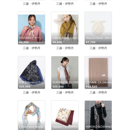
三越・伊勢丹
三越・伊勢丹
三越・伊勢丹
PISANO/ピサーノ
Liliane Burty Eclat (Women/小さいサイズ) /リリアンビ
Natural Basic (Women)/ナ
¥4,950
¥6,600
¥7,700
三越・伊勢丹
三越・伊勢丹
三越・伊勢丹
ICB (Women)/アイシービー
SUPERIOR CLOSET (Women)/スーペリアクローゼット
COMME CA (Women)/コムサ
¥20,900
¥20,900
¥14,520
三越・伊勢丹
三越・伊勢丹
三越・伊勢丹
Leilian plus house (Women/大きいサイズ)/レリアン プラスハウス
maison TOMORROWLAND/メゾン トゥモローランド
HIROKO KOSHINO (Women)