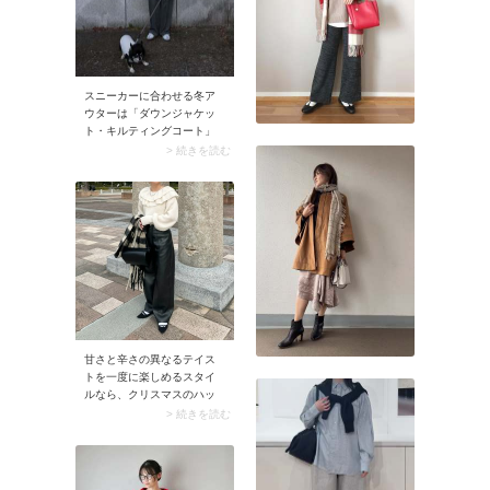
スニーカーに合わせる冬ア
ウターは「ダウンジャケッ
ト・キルティングコート」
が最適。防寒性に優れてい
> 続きを読む
る上にアウトドアなテイス
トがスニーカーにぴったり
マッチ。パンツに合わせる
とスッキリ着こなせます
よ。
甘さと辛さの異なるテイス
トを一度に楽しめるスタイ
ルなら、クリスマスのハッ
ピーな気分をさらに盛り上
> 続きを読む
げてくれそう！ フリルのボ
リューム感が可愛い白ニッ
トには、あえて黒のレザー
パンツを合わせて甘辛ミッ