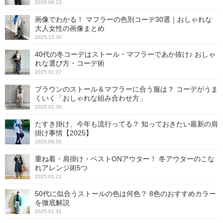
2026.06.23
画像でわかる！ マフラーの色別コーデ30選｜おしゃれな
大人女性の画像まとめ
2025.12.30
40代の冬コーデはストール・マフラーであか抜け♪ おしゃ
れな選び方・コーデ術
2025.01.27
ブラウンのストール＆マフラーに合う服は？ コーデがうま
くいく「おしゃれな組み合わせ方」
2025.01.30
たすき掛け、今年も流行ってる？ 知っておきたい最新の肩
掛け事情【2025】
2025.08.05
重ね着・肩掛け・ベストONアウター！ 冬アウターのこな
れアレンジ術5つ
2025.01.21
50代に似合うストールの色は何色？ 8色のおすすめカラー
を徹底解説
2025.01.31