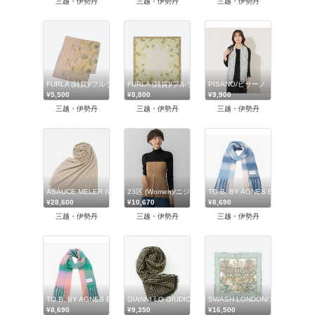
三越・伊勢丹
三越・伊勢丹
三越・伊勢丹
FURLA (雑貨)/フルラ
FURLA (雑貨)/フルラ
PISANO/ピサーノ
¥5,500
¥8,800
¥9,900
三越・伊勢丹
三越・伊勢丹
三越・伊勢丹
ASAUCE MELER (Women)/アソースメレ
23区 (Women)/ニジュウサンク
TO B. BY AGNES B./トゥー
¥28,600
¥10,670
¥8,690
三越・伊勢丹
三越・伊勢丹
三越・伊勢丹
TO B. BY AGNES B./トゥービー バイ アニエスベー
GIANNI LO GIUDICE (Women)/ジャンニロジュディチェ
SWASH LONDON/スウォッシュ
¥8,690
¥9,350
¥16,500