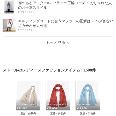
襟のあるアウター×マフラーの正解コーデ！ おしゃれな人
のお手本スタイル
2024.12.19
キルティングコートに合うマフラーの正解は？ ハズさない
組み合わせ大公開！
2025.12.09
もっと見る
ストールのレディースファッションアイテム
:
1508
件
watanomama/ワタノママ
watanomama/ワタノママ
watanomama/ワタノママ
¥22,000
¥22,000
¥22,000
三越・伊勢丹
三越・伊勢丹
三越・伊勢丹