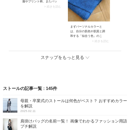
服やプリント柄、またバッ
合わせて、アンサンブルと
グなどの小物と色を合わせ
> 続きを読む
して上品な印象に。ここに
るのもイチ押しのテクニッ
柄ボトムでさりげない遊び
ク。もちろん靴下だけで色
心を足せば、夏に似合う大
を楽しむのもOKですが、よ
人のオールブラックコーデ
り色を強調したい場合は他
が完成します。
まずパーソナルカラーと
アイテムとの相乗効果を狙
は、自分の肌色や肌質と調
うことで、シンプルコーデ
和する「似合う色」のこ
がおしゃれに見えますよ。
と。メイクや服に取り入れ
> 続きを読む
ることで、顔映りがよくな
りキレイに見えるんです。
とはいえ、洋服をすべてパ
スナップをもっと見る
ーソナルカラーで選ぶのは
難しいもの。そこで便利な
のがマフラー・ストールで
す。というのも、顔映りに
もっとも影響を与えるのが
首回りにある色。似合わな
い色の服だってマフラーを
ストールの記事一覧
:
145
件
首に巻けば問題ありませ
ん。しかもマフラーなら洋
母親・卒業式のストールは何色がベスト？ おすすめカラー
服よりカラーアイテムを選
を解説
びやすいので、普段は選ば
ない色も気楽に試せます
2025.02.11
よ。
肩掛けバッグの名前一覧！ 画像でわかるファッション用語
プチ解説