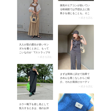
りすると、こなれた印象に
アルな服装に合わせると、
仕上がります。
換気やエアコンが効いてい
こなれた表情のある着こな
る映画館では予想以上に肌
しに。
寒さを感じることも。そこ
でおすすめなのが「カーデ
> 続きを読む
ィガン」です。羽織るのは
もちろん、袖を通さず肩掛
けやひざ掛けに使うだけで
も冷え対策に役立ちます。
柔らかい生地感だから快適
に過ごせますよ。
大人が肌の露出が多いサン
ダルを履くときに、もって
こいなのが「Tストラップサ
ンダル」。アルファベット
> 続きを読む
の「T」の文字をイメージさ
せるシンプルで直線的なラ
インのサンダルは、若作り
にもおばさんにも見えませ
まずは簡単に試せて効果て
ん。また甲が開いているの
きめんな着こなしからご紹
でペディキュアがいっそう
介。それが肩掛けカーディ
映え、シーズンムードが高
ガン×ノースリーブの合わせ
> 続きを読む
まるのも◎。
技コーデです。カーディガ
ンが肩をさりげなくカバー
しながら、こなれた表情も
演出します。スナップでは
カラー靴下を差し色として
ノースリーブと同じラメニ
投入するときは、他のお洋
ット素材のカーディガンを