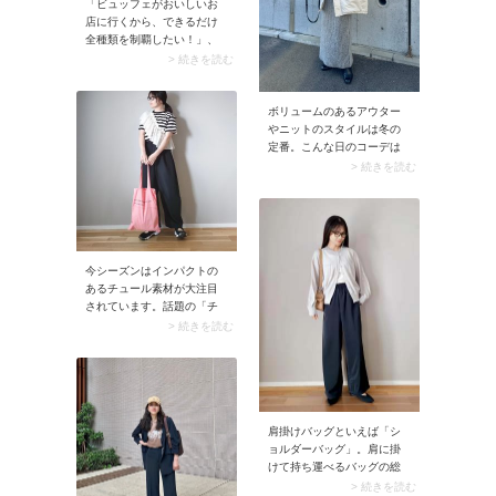
「ビュッフェがおいしいお
店に行くから、できるだけ
全種類を制覇したい！」、
そんな場所での女子会はお
> 続きを読む
腹いっぱいになってウエス
トがきつくなってもわかり
にくい服を選びたいもので
ボリュームのあるアウター
す。例えばショート丈のス
やニットのスタイルは冬の
トライプシャツにタックパ
定番。こんな日のコーデは
ンツを合わせたコーデなら
どこかにスッキリ見えるポ
> 続きを読む
リラックスして楽しめそ
イントを作りたいもので
う。肩掛けカーディガンで
す。それが即叶うのが黒ブ
奥行きをプラスすれば、今
ーツ。レザーの質感も相ま
季らしくてよりこなれたム
って、スタイリングがキュ
ードに。
ッと引き締まりバランスよ
今シーズンはインパクトの
く整います。
あるチュール素材が大注目
されています。話題の「チ
ュールフリル」をボーダー
> 続きを読む
トップスに斜め掛けすれ
ば、それだけで一気に最旬
モードに！ 今ドキファッシ
ョンを楽しみたい方にイチ
押しの着こなし方です。
肩掛けバッグといえば「シ
ョルダーバッグ」。肩に掛
けて持ち運べるバッグの総
称です。多くの種類があり
> 続きを読む