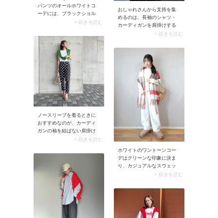
パンツのオールホワイトコ
くれますよ。
おしゃれさんから支持を集
ーデには、ブラックショル
めるのは、長袖のシャツ・
ダーバッグを肩掛けして引
> 続きを読む
カーディガンを肩掛けする
き締め役に。どれもラフな
着こなし方。肩掛けといえ
> 続きを読む
アイテムでありながらこな
ば袖を結ぶのが一般的です
れて見えるのは、モノトー
が、ノースリーブに合わせ
ンでまとめているから。Tシ
るときは袖を垂らすだけの
ャツのロゴデザインも爽や
方がイチ押し。二の腕がさ
かなアクセントになってい
りげなく隠れる上に、下に
ます。
落ちた袖がコーデを縦長に
見せるメリットもありま
す。シャツやカーディガン
を両肩に引っ掛けるだけで
OKなので、テクニック不要
ノースリーブを着るときに
でおしゃれに決まります。
おすすめなのが、カーディ
ガンの袖を結ばない肩掛け
アレンジ。カーディガンの
> 続きを読む
袖を肩からそのまま垂らす
ホワイトのワントーンコー
だけなので簡単ですよ。し
デはクリーンな印象に決ま
かも真っすぐ垂れ下がった
り、カジュアルなスウェッ
袖が二の腕をさりげなくカ
トパンツを合わせてもラフ
> 続きを読む
バーして、涼しげな印象
になりすぎません。お出か
に。
けするときはアクセントを
プラス。チェック柄のスト
ールや白以外のアウターを
合わせて奥行きのあるコー