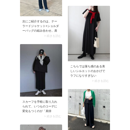
ますが、ストラップが長く
て肩に自然と掛けられれ
ば、デザイン・素材・大き
さを問わずショルダーバッ
グと呼びます。
次にご紹介するのは、テー
ラードジャケット×ショルダ
ーバッグの組み合わせ。肩
掛けできる持ち手が長めの
> 続きを読む
バッグは、ストレスフリー
に持ち歩ける優れもの。ジ
ャケットのきれいなライン
を崩さずに、さりげなく持
つことができますよ。
こちらでは落ち感のある美
しいシルエットのおかげで
ラフになりすぎない
UNIQLO（ユニクロ）「エア
> 続きを読む
リズムコットンTワンピー
ス」を取り入れてコーデ。
エアリズム素材だから汗を
かいてもべたつきにくく、
スカーフを手軽に取り入れ
涼しく快適な一日を過ごせ
られて、いつものコーデに
そうです。1枚だとシンプル
変化もつくのが「肩掛
過ぎると感じたときは、カ
け」。胸元でスカーフを結
> 続きを読む
ラーカーディガンを肩掛け
ぶことで大人ならではの可
してみたり、キャップやバ
愛らしさも演出できます
ッグで差し色を加えてみた
よ。このときあえてカジュ