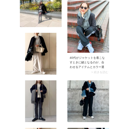
40代がジャケットを着こな
すときに鍵となるのが、合
わせるアイテムとカラー選
び。服はカジュアルかつブ
> 続きを読む
ラック・グレー・ネイビー
などシックな色をセレク
ト。こうすることでジャケ
ットの上品さと落ち着き感
を損なわず、大人っぽいカ
ジュアルコーデに仕上がり
ます。このテクニックはラ
フな服が苦手なきれいめ派
さんにもおすすめ。きちん
と感を保ちつつ、今っぽい
カジュアルコーデが楽しめ
ます。