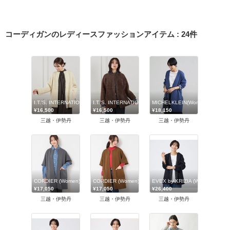
コーディガンのレディースファッションアイテム
:
24
件
I.T.'S. INTERNATIONAL (Women)/イッツインターナショナル
I.T.'S. INTERNATIONAL (Women)/イッツインターナショ
MICHELKLEIN(Women/小さ
¥16,500
¥16,500
¥18,150
三越・伊勢丹
三越・伊勢丹
三越・伊勢丹
CORDIER (Women)/コルディア
CORDIER (Women)/コルディア
EVEX by KRIZIA (Women)
¥17,050
¥17,050
¥26,400
三越・伊勢丹
三越・伊勢丹
三越・伊勢丹