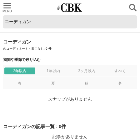
CUBKI
コーディガン
のコーディネート・着こなし:
0 件
期間や季節で絞り込む
2年以内
1年以内
3ヶ月以内
すべて
春
夏
秋
冬
スナップがありません
コーディガンの記事一覧
:
0
件
記事がありません