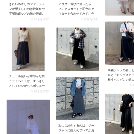
きれいめ寄りのファッショ
アウター選びに迷ったら、
ンが望ましいのは歌舞伎や
フレアスカートと同色のア
宝塚歌劇などの舞台観劇。
ウターを合わせてみて。色
そこでおすすめなのが「ボ
を統一すればテクニック不
> 続きを読む
> 続きを読む
リューム袖・フレアシルエ
要でコーデが即おしゃれ見
ットのTシャツ」です。ブラ
え。さらにセットアップ風
ウス見えするTシャツを選ぶ
に見えることで上品なムー
ことで上品な雰囲気に。こ
ドを醸し出します。
れならTシャツでも気後れす
ることなく観劇を楽しめま
すよ。
半袖シャツの裾出
ルと「ロングスカ
チュール使いが華やかな白
相性バツグンの組
ニットベストは、すっきり
せ。爽やかなシャ
>
としていながらもボリュー
せることで、女性
ムを感じるデザイン。こん
> 続きを読む
カートを甘さ控え
な甘めトップスには、黒な
なせます。その際
どベーシックカラーで落ち
ショート丈を選ぶ
感のあるロングスカートが
すめ。ロング丈の
最適です。きれいめにまと
が引き立ち、スタ
まる上に、ウエストギャザ
プ見えも叶います
ーのスカートならお腹周り
もカバーしてくれますよ。
次にご紹介するのは、ジー
ジャンに控えめフレアがお