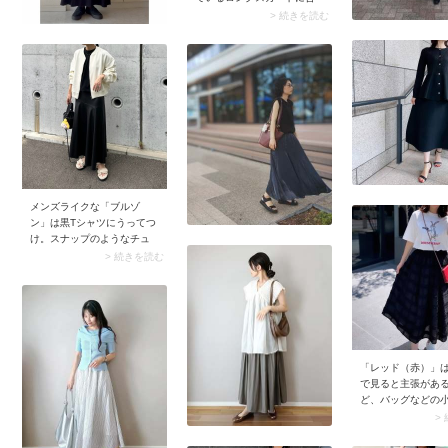
ッグはデザイン性のあるも
わせるブーツは「ショート
> 続きを読む
のを選び、足元はサンダル
丈」が最適。脚がチラリと
で抜けを出すなど、ポイン
覗くことでコーデに抜け感
ト作りを意識すればパーフ
が生まれ、華奢見えとスタ
ェクトな仕上がりに。
イルアップも叶いますよ。
メンズライクな「ブルゾ
ン」は黒Tシャツにうってつ
け。スナップのようなチュ
ール生地や白色のアイテム
> 続きを読む
を選ぶと春っぽさがグンと
アップします。さらにブル
ゾンが持つ冬感が消えて軽
やかな仕上がりに。
「レッド（赤）」
で見ると主張があ
ど、バッグなどの
ラスすればいい仕
>
くれます。さらに白
ントラストが強い