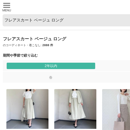
フレアスカート ベージュ ロング
のコーディネート・着こなし:
2888 件
期間や季節で絞り込む
2年以内
春