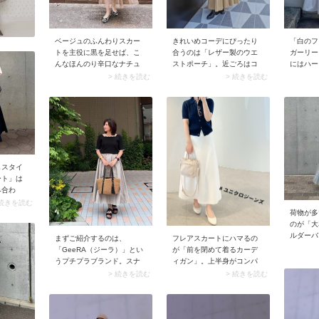
ベージュのふんわりスカー
きれいめコーデにぴったり
「白のフ
トを主役に黒を足せば、こ
合うのは「レザー製のウエ
ガーリー
んなほんのり辛口なナチュ
ストポーチ」。近ごろはコ
にはハー
ラルスタイルも楽しめま
ンパクトな横型でフラップ
ものです
> 続きを読む
> 続きを読む
す。スナップでは黒のレー
付きのデザインが人気で
は「ダー
ストップスで大人っぽさを
す。大人っぽくてコーデの
ット」が
加えて、チュール素材のガ
アクセントにもぴったり。
ーや黒の
ーリーなスカートを50代に
ャケット
似合うバランスに。ベージ
締め、コ
ュのふんわりスカートはこ
消。大人
のように意外と万能に使え
があるこ
る、50代におすすめのアイ
るハンサ
しスタイ
テム。ぜひ気になるスタイ
まります
ート」は
リングを試してみてくださ
み合わ
い。
ツを合わ
 続きを読む
らしいス
荷物が多
めに着こ
のが「大
シャツは
ルダーバ
まずご紹介するのは、
フレアスカートにハマるの
のがおす
したフェ
「GeeRA（ジーラ）」とい
が「前を閉めて着るカーデ
スカート
開が多く
うプチプラブランド。スナ
ィガン」。上半身がコンパ
イルアッ
のに体に
ップでは、どちらもジーラ
クトにまとまることで、ボ
> 続きを読む
> 続きを読む
よ。
しやすい
の可愛げトップスを着こな
リューミーなスカートが映
勤などデ
しています。50代おしゃれ
えるうえに全身が好バラン
ってつけ
さんのリアルスナップを調
スに。カーディガンがプル
査していると、ジーラのガ
オーバーニットに見えてフ