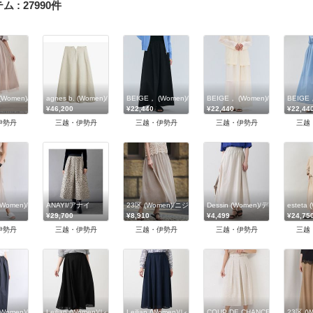
テム
:
27990
件
 (Women)/ブールジュ
agnes b. (Women)/アニエスベー
BEIGE， (Women)/ベイジ，
BEIGE， (Women)/ベイジ，
BEIGE
¥46,200
¥22,440
¥22,440
¥22,44
伊勢丹
三越・伊勢丹
三越・伊勢丹
三越・伊勢丹
三越
(Women)/ベイジ，
ANAYI/アナイ
23区 (Women)/ニジュウサンク
Dessin (Women)/デッサン
estet
¥29,700
¥8,910
¥4,499
¥24,75
伊勢丹
三越・伊勢丹
三越・伊勢丹
三越・伊勢丹
三越
(Women)/ベイジ，
Leilian (Women)/レリアン
Leilian (Women)/レリアン
COUP DE CHANCE (Women
23区 (