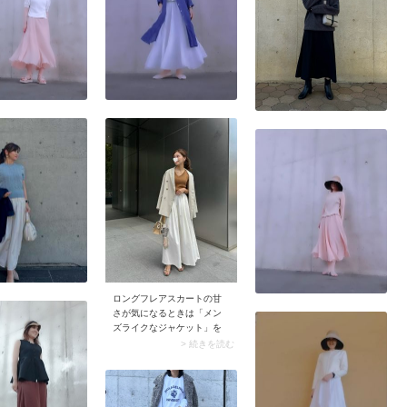
よ。下にキャミソールやベ
っとしたシャツがこなれた
アトップを忍ばせて、ヘル
雰囲気にアップデート。小
シーなシアー感を演出して
ぶりのベストがビスチェの
みるのもおすすめ。
ように見え、コーデがおし
ゃれに仕上がります。
ロングフレアスカートの甘
さが気になるときは「メン
ズライクなジャケット」を
着てみて。下に着る服はぴ
> 続きを読む
ったりめのトップスなら
OK。ジャケットを羽織るだ
けで大人っぽさが高まり、
ハンサムなルックスに。そ