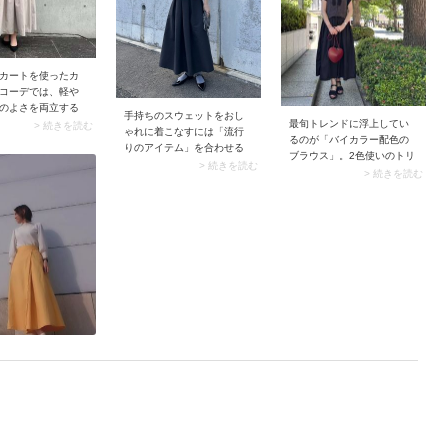
選んでおくのがおすすめで
す。
カートを使ったカ
コーデでは、軽や
のよさを両立する
手持ちのスウェットをおし
ント。さらに50代
最旬トレンドに浮上してい
> 続きを読む
ゃれに着こなすには「流行
バーも狙えればパ
るのが「バイカラー配色の
りのアイテム」を合わせる
トです。そこでお
ブラウス」。2色使いのトリ
のが近道。例えばボトムな
> 続きを読む
のがカーディガン×
ミングを施したブラウスは
> 続きを読む
ら「ボリューミーなロング
ムスカートの組み
クリーンなムードたっぷ
スカート」がおすすめで
その際カーディガ
り。パキッとした配色のお
す。今季はスナップのよう
留めて着こなすと
かげで、コーデにメリハリ
なフレアスカートやティア
コンパクトにまと
が生まれると共に品よく見
ードスカートがトレンド。
身のバランスが整
えます。きちんと感がある
ベーシックなスウェットに
フレアスカートや
ので通勤にもピッタリです
合わせるだけでコーデの鮮
スカートもスッキ
よ。
度が高まります。
せますよ。