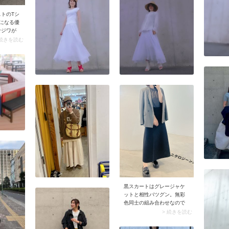
ーリーアイテムを着こなす
レアスカートの女性らしさ
トのTシ
方が多数！ カジュアルから
がより引き立ちます。
になる優
甘めなデザインまで幅広く
せジワが
揃っているおすすめブラン
ドローコ
 続きを読む
ドです。
りするこ
エットを
デがこな
ボトムに
どきのル
す。
黒スカートはグレージャケ
ットと相性バツグン。無彩
色同士の組み合わせなので
コーデの統一感がグンとア
> 続きを読む
ップ。さらに黒×グレーの濃
淡がつくため、立体感のあ