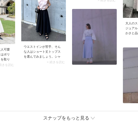
> 続きを読む
にまとめましょう。スタイ
から予想以上に合わせやす
ち、キャ
リングをきれいめな印象に
く、活躍の幅が広い靴で
あるスタ
寄せたら、足元はあえてス
す。スナップではローテク
ます。サ
ニーカーを合わせて軽やか
タイプのシルバースニーカ
で赤を差
な抜け感をプラス。簡単な
大人のス
ーでクラシックに。スポー
まとまり
のに映える、今っぽいサテ
ジュアル
ティなハイテクタイプを選
仕上がり
ンスカートコーデが完成し
かさと品
んで足元を際立たせるのも
ます。
のがポイ
おすすめです。
は体型カ
ウエストインが苦手、そん
ーフェク
大人可愛
な人はショート丈トップス
すすめな
きはボリ
を選んでみましょう。シャ
ボリュー
トを取り
ツ・ブラウス・プルオーバ
> 続きを読む
合わせ。
め。ハリ
 続きを読む
ー・ニットなど、丈感が短
ンの前を
ックやギ
ければどんなトップスでも
上半身が
施したス
大丈夫。裾広がりのロング
まり、全
女性らし
フレアスカートをテクニッ
います。
に仕上が
ク不要でおしゃれに着こな
ギャザー
わせるト
せます。
リ着こな
イス。コ
らりと広
0代の装
スナップをもっと見る