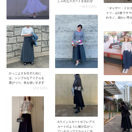
しゃれなスカートを合わせ
たコーデ。ナローなシルエ
> 続きを読む
「ギャザー・ドロス
ットが大人っぽく上品なシ
ャツ」は1枚でサマ
ルエットをメイクしてくれ
れモノ。細かい寄
ます。さらにスナップでは
入っていたり裾の
>
華奢なアクセサリーを添え
ードを引っ張った
ることで、ジージャンのカ
とで立体的なシル
ジュアルさをレディにまと
作り、Tシャツコー
めていますね。
れ見え。手持ちの
合わせるだけで今
ックスに決まりま
かっこよさを出すために
は、シンプルなアイテムを
選びつつ、色を使いすぎず
ミニマルにまとめることが
> 続きを読む
大切です。モデルさんはベ
ーシックな白Tシャツにグレ
ーのフレアロングスカート
をチョイス。装飾感のない
アイテム同士のコーデです
が、このそぎ落としにより
モダンに見えおしゃれ度が
Aラインスカートやフレアス
アップしています。 その
カートのように裾が広がっ
分、小物ではひと工夫。バ
ているロングスカートに合