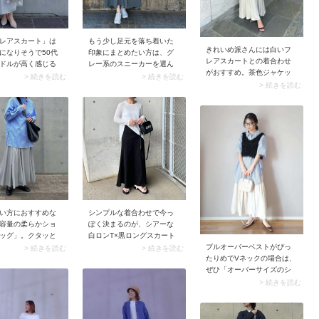
もう少し足元を落ち着いた
レアスカート」は
きれいめ派さんには白いフ
印象にまとめたい方は、グ
になりそうで50代
レアスカートとの着合わせ
レー系のスニーカーを選ん
ドルが高く感じる
がおすすめ。茶色ジャケッ
でみてください。どんなボ
が、そんなときに
> 続きを読む
> 続きを読む
トの落ち着きはそのまま
> 続きを読む
トムスにも合わせやすく、
クカラーのジャケ
に、スカートの明るい色味
控えめな存在感できれいめ
お役立ち。ネイビ
と揺れ感から春らしさをプ
コーデを邪魔しません。ス
カッチリとしたジ
ラスできます。インナーに
ナップでは、グレーのスカ
がスカートを引き
はシンプルなキャミソー
ートと合わせておしゃれな
ーデの甘さを解
ル、足元はサンダルをチョ
グラデーションスタイル
っぽいジャケット
イス。適度に肌見せして抜
に。
とで、落ち着きあ
け感を出すのがあか抜けの
ムなルックスに決
コツです。
。
い方におすすめな
シンプルな着合わせで今っ
容量の柔らかショ
ぽく決まるのが、シアーな
ッグ」。クタッと
白ロンT×黒ロングスカート
イクザー素材の展
のコーデ。ほのかに肌が透
プルオーバーベストがぴっ
> 続きを読む
> 続きを読む
、大きいバッグな
ける素材のおかげで、スタ
たりめでVネックの場合は、
馴染み、斜め掛け
イリングが単調にならずあ
ぜひ「オーバーサイズのシ
ですよ。通学や通
か抜けた印象に仕上がりま
ャツ」を合わせてみて。コ
> 続きを読む
イリーユースにう
す。また白と黒のモノトー
ンパクトなベストは着こな
です。
ン配色は失敗しにくく、簡
しにくくヤボったくないか
単に洗練見えが叶います
気になるものですが、ゆる