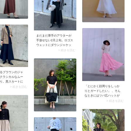
の際ジャケット・スカー
ト・インナーを2色以内に抑
えるのがコツ。統一感が生
まれてコーデが整います。
まだまだ厚手のアウターが
手放せない2月上旬。ロゴス
ウェットにダウンジャケッ
トやツイードコートを羽織
> 続きを読む
れば、気温調節になりつつ
冬っぽさも控えめに。対し
てスウェットにリラクシー
な雰囲気があるので、重量
るブラウンのジャ
感のある冬用アウターも軽
クラシカルなムー
やかに着こなせます。
り。黒スカートに
ば落ち着きのある
「とにかく顔周りをしっか
> 続きを読む
なルックスに。ス
りとガードしたい」 、そん
ーデの甘さを抑え
なときにはツバ広ハットが
ぽい装いに仕上が
大活躍。ライトベージュの
> 続きを読む
ワントーンならフェミニン
コーデにも相性よく決まり
ます。 ちなみに風が強い日
の自転車などはツバがめく
れ上がることがあるから、
あごヒモが付いたハットを