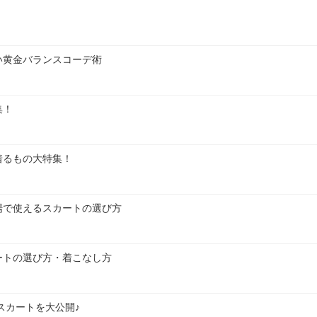
い黄金バランスコーデ術
集！
着るもの大特集！
場で使えるスカートの選び方
ートの選び方・着こなし方
スカートを大公開♪