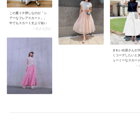
けない存在感を放
ッチーな遊び心の
この夏イチ押しなのが「シ
イリングへと導き
アーなフレアスカート」。
ンダルやパンプス
中でもスカート丈より短い
すのもおすすめ。
裏地が付いているタイプは
> 続きを読む
のいいバランスに
清涼感たっぷりなのに、透
ますよ。
け見えの心配がありませ
ん。
きれいめ派さんが
くコーデしたいと
ューミーなスカー
入れるのがおすす
>
感のある生地にタ
ャザー切り替えを
カートを選ぶと、
いムードたっぷり
ります。ここに合
ップスは黒をチョ
ーデが締まり、ひ
がったスカートが4
いに馴染みます。