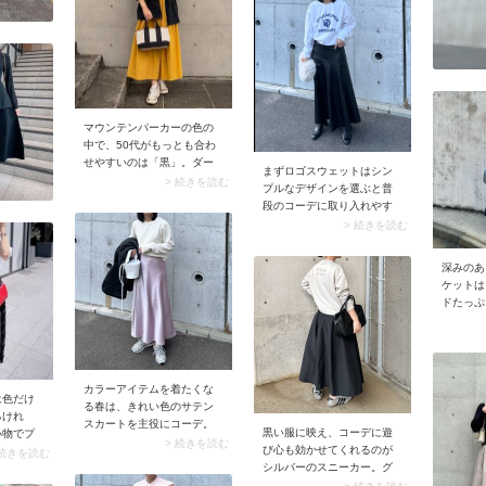
るモノトーンカラーコーデ
に決まりますよ。
マウンテンパーカーの色の
中で、50代がもっとも合わ
せやすいのは「黒」。ダー
まずロゴスウェットはシン
クカラーで取り入れること
> 続きを読む
プルなデザインを選ぶと普
でマウンテンパーカーのカ
段のコーデに取り入れやす
ジュアル感が抑えられ、大
くなります。例えばクリー
> 続きを読む
人っぽく着こなせます。加
ンな白地に爽やかなカレッ
えておすすめなのが、フレ
ジロゴが入っているスウェ
アシルエットやボリューム
深みのあ
ットはぴったり。ここにウ
袖のデザインを選ぶこと。
ケットは
エスト周りをタイトに絞っ
きれいめ感がグンとアップ
ドたっぷ
た黒のロングフレアスカー
し、マウンテンパーカーの
合わせれ
トを合わせるとメリハリの
コーデがラフになりすぎず
ハンサム
ある着こなしに。足元をツ
タウンユースに馴染みます
カートコ
ヤのあるブラックブーツで
よ。
て大人っ
繋いで、きれいめに仕上げ
カラーアイテムを着たくな
ります。
てみましょう。
は色だけ
る春は、きれい色のサテン
るけれ
スカートを主役にコーデ。
黒い服に映え、コーデに遊
小物でプ
ボトムが引き立つよう、ト
> 続きを読む
び心も効かせてくれるのが
事をして
 続きを読む
ップスはプレーンな白のプ
シルバーのスニーカー。グ
×黒のコ
ルオーバーなどでシンプル
レー色と同じ感覚で使える
配色に負