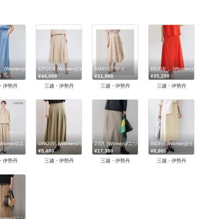
， (Women)/ベイジ，
EPOCA (Women)/エポカ
ANAYI/アナイ
BEIGE， (Women)/ベイジ，
0
¥44,000
¥31,900
¥35,200
・伊勢丹
三越・伊勢丹
三越・伊勢丹
三越・伊勢丹
a (Women)/エステータ
GROVE (Women)/グローブ
23区 (Women)/ニジュウサンク
INDIVI (Women)/インディヴィ
0
¥5,480
¥17,380
¥8,800
・伊勢丹
三越・伊勢丹
三越・伊勢丹
三越・伊勢丹
)/クードシャンス
Women)/ニジュウサンク