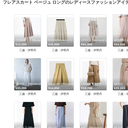
フレアスカート ベージュ ロングのレディースファッションアイ
COMME CA (Women)/コムサ
R-ISM(Women) /リズム
EPOCA (Women)/エポカ
BOURGE
¥13,200
¥16,500
¥91,300
¥24,200
三越・伊勢丹
三越・伊勢丹
三越・伊勢丹
三越・
BEIGE， (Women)/ベイジ，
allureville (Women)/アルアバイル
LACOSTE/ラコステ
BEIGE， 
¥35,200
¥14,850
¥18,700
¥29,260
三越・伊勢丹
三越・伊勢丹
三越・伊勢丹
三越・
ENFOLD (Women)/エンフォルド
BEIGE， (Women)/ベイジ，
INED (Women)/イネド
BEIGE， 