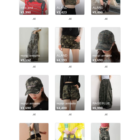
niko and ...
ALAND
ALAND
¥3,990
¥3,423
¥5,490
.st
.st
.st
repipi armario
ALAND
repipi armario
¥5,192
¥4,193
¥3,690
.st
.st
.st
repipi armario
repipi armario
RAGEBLUE
¥3,690
¥4,400
¥6,990
.st
.st
.st