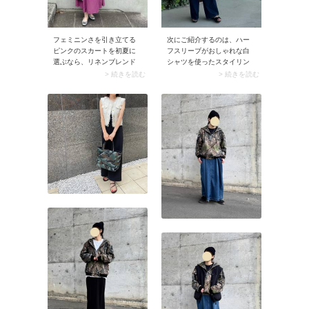
次にご紹介するのは、ハー
フェミニンさを引き立てる
フスリーブがおしゃれな白
ピンクのスカートを初夏に
シャツを使ったスタイリン
選ぶなら、リネンブレンド
グ。気温27度のきれいめコ
などナチュラルな素材感が
> 続きを読む
> 続きを読む
ーデには、こんなハーフス
おすすめ。シンプルなブラ
リーブアイテムが役立ちま
ックトップスを合わせるだ
す。涼しげに見えるのに冷
けで、きちんと感のあるコ
房対策もできるので、季節
ーデに仕上がるのも魅力で
の変わり目に重宝します
す。
よ。