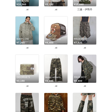
BAYFLOW
repipi armario
AIGLE/エーグル
¥10,560
¥3,192
¥15,840
.st
.st
三越・伊勢丹
BAYFLOW
repipi armario
PAGEBOY
¥7,260
¥4,400
¥7,920
.st
.st
.st
GEORGE'S
repipi armario
PAGEBOY
¥3,190
¥3,495
¥8,800
.st
.st
.st