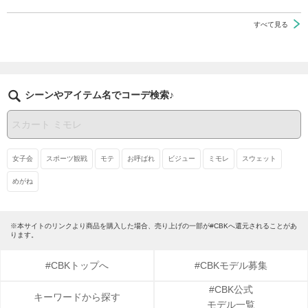
すべて見る
シーンやアイテム名でコーデ検索♪
女子会
スポーツ観戦
モテ
お呼ばれ
ビジュー
ミモレ
スウェット
めがね
※本サイトのリンクより商品を購入した場合、売り上げの一部が#CBKへ還元されることがあ
ります。
#CBKトップへ
#CBKモデル募集
#CBK公式
キーワードから探す
モデル一覧