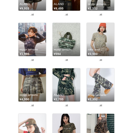
ALAND
ALAND
repipi armario
¥9,933
¥8,495
¥2,552
.st
.st
.st
repipi armario
repipi armario
niko and ...
¥1,995
¥594
¥3,500
.st
.st
.st
repipi armario
ALAND
repipi armario
¥4,990
¥2,795
¥2,392
.st
.st
.st