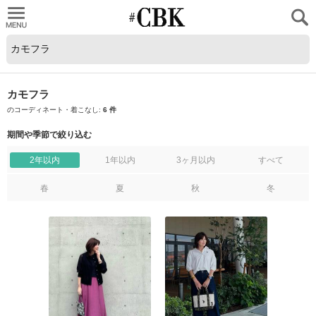
CUBKI
カモフラ
のコーディネート・着こなし:
6 件
期間や季節で絞り込む
2年以内
1年以内
3ヶ月以内
すべて
春
夏
秋
冬