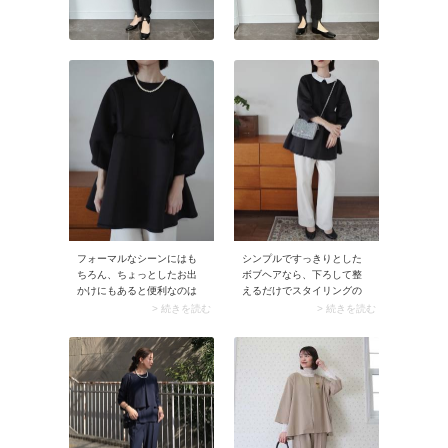
フォーマルなシーンにはも
シンプルですっきりとした
ちろん、ちょっとしたお出
ボブヘアなら、下ろして整
かけにもあると便利なのは
えるだけでスタイリングの
パールネックレス。首元の
アクセントになりますよ。
> 続きを読む
> 続きを読む
詰まった黒のペプラムカッ
さらにフォーマルな雰囲気
トソーには、やや大粒のパ
を加えてくれるのがピアス
ールネックレスを合わせる
やイヤリングなど、耳元の
と華やかさがアップしま
アクセサリー。コンパクト
す。そのほかバロックパー
なボブヘアのシルエット
ルのネックレスもおすす
に、ピアスやイヤリングの
め。ゴールドチェーンネッ
存在感が上品に映えます。
クレスとの重ね着けなど、