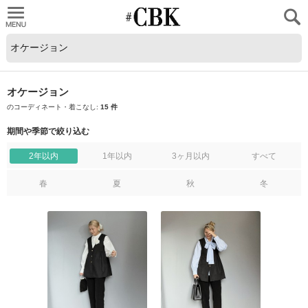
CUBKI
オケージョン
のコーディネート・着こなし:
15 件
期間や季節で絞り込む
2年以内
1年以内
3ヶ月以内
すべて
春
夏
秋
冬