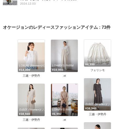
2024.12.03
オケージョンのレディースファッションアイテム
:
73
件
フェリシモ FELISSIMO
¥4,950
LOBJIE (Women)/ロブジェ
LOWRYS FARM
¥14,300
¥10,990
フェリシモ
三越・伊勢丹
.st
自由区 (Women)/ジユウク
¥38,940
自由区 (Women)/ジユウク
LOWRYS FARM
¥38,940
¥6,992
三越・伊勢丹
三越・伊勢丹
.st