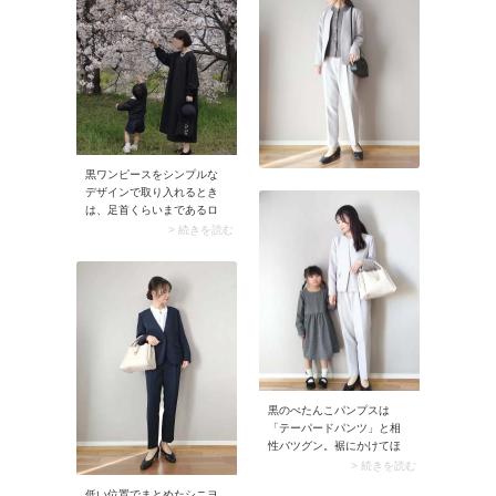
プ、2枚目はUNIQLO（ユニ
はなく、肌色ストッキング
クロ）のジャケット＆パン
を合わせるのが正解です。
ツを着用。このとき華やか
な白ブラウスや装飾性のあ
るアクセサリーをプラスす
るのがコツ。通勤コーデっ
ぽく見えず、卒業式らしい
装いに決まりますよ。
黒ワンピースをシンプルな
デザインで取り入れるとき
は、足首くらいまであるロ
ング丈を選びましょう。こ
> 続きを読む
の丈感なら気になる喪服見
えを解消できます。加えて
キラキラしたネックレスや
ピアスを足すのもコツ。装
飾性が加わりコーデが華や
ぎます。
黒のぺたんこパンプスは
「テーパードパンツ」と相
性バツグン。裾にかけてほ
っそりとしたパンツがクリ
> 続きを読む
ーンなパンプスに馴染み、
低い位置でまとめたシニヨ