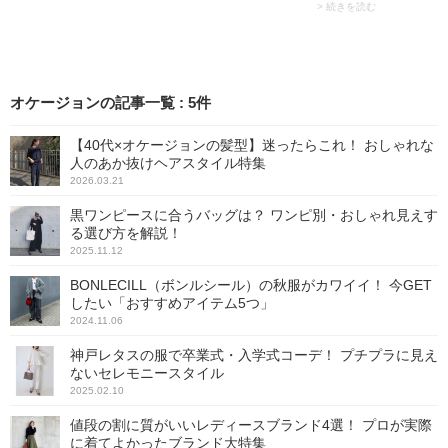
は「BONLECILL（ボンルシ
> 続きを読む
ール）」。幅広い世代から
人気を集めるブランドで
す。 モデルさんが選んだの
はボンルシールの「フリル
ネックプリーツブラウ
オケージョンの記事一覧
:
5
件
ス」。トレンドカジュアル
なアイテムはもちろん、き
れいめなブラウスやワンピ
【40代×オケージョンの髪型】迷ったらこれ！ おしゃれな
ースなども豊富なのでチェ
人のあか抜けヘアスタイル特集
ックしてみて。
2026.03.21
黒ワンピースに合うバッグは？ ワンピ別・おしゃれ見えす
る選び方を解説！
2025.11.12
BONLECILL（ボンルシール）の秋服がカワイイ！ 今GET
したい「おすすめアイテム5つ」
2024.11.06
神戸レタスの服で卒業式・入学式コーデ！ プチプラに見え
ないセレモニースタイル
2025.02.10
値段の割に質がいいレディースブランド4選！ プロが実際
に着てよかったブランド大特集