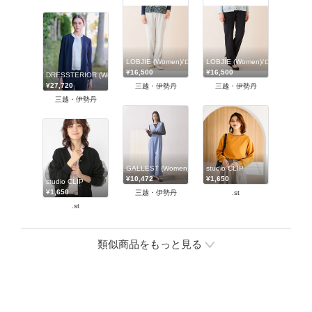
LOBJIE (Women)/ロブジェ
LOBJIE (Women)/ロブジェ
¥16,500
¥16,500
DRESSTERIOR (Women)/ドレステリア
¥27,720
三越・伊勢丹
三越・伊勢丹
三越・伊勢丹
GALLEST (Women)/ギャレスト
studio CLIP
¥10,472
¥1,650
studio CLIP
¥1,650
三越・伊勢丹
.st
.st
類似商品をもっと見る