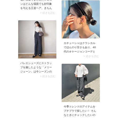
きれいめ感がグンとアッ
ンはどんな場面でも好印象
プ。きちんと見えする組み
を与える王道ヘア。きちん
合わせなので、よそ行きコ
と感のあるクリーンな雰囲
> 続きを読む
ーデに最適です。
気だから、格式ある式典に
もよく似合います。
カチューシャはクラシカル
でほんのり甘さもあり、40
代のオケージョンコーデと
も好相性。フォーマル感を
> 続きを読む
高めるときは、サテンやベ
バレエシューズにストラッ
ロアなどツヤのある素材を
プを施したような「メリー
選ぶのがおすすめです。ま
ジェーン」は今シーズンの
とめ髪に合わせるのはもち
トレンド。可愛いテイスト
> 続きを読む
ろん、ダウンスタイルにプ
が持ち味のこの靴には、ゆ
ラスするだけでも素敵。
るっとしたパンツを合わせ
ましょう。甘さが落ち着く
上にサマになります。
今季トレンドのアイテムを
プチプラで探したい！ そん
なときにチェックしたいの