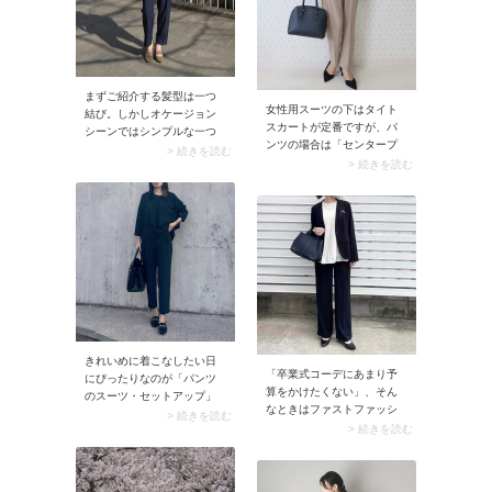
アレンジしやすいデザイン
を集めてアクセサリーを気
楽に楽しみましょう！
まずご紹介する髪型は一つ
女性用スーツの下はタイト
結び。しかしオケージョン
スカートが定番ですが、パ
シーンではシンプルな一つ
ンツの場合は「センタープ
結びだけだと少し物足りな
> 続きを読む
レスパンツ」が王道。パン
> 続きを読む
く感じることも。そこで役
ツの真ん中に折り目が付い
立つのが「シュシュ」で
ているデザイン全般を指
す。一点プラスするだけで
し、もっともポピュラーな
顔周りがパッと華やぎ、フ
のがスラックスです。真面
ォーマルなスタイリングに
目な印象がありビジネスや
スッと馴染みます。きちん
フォーマルシーンにうって
と感はそのままに、女性ら
つけ。立体感なシルエット
しいやわらかさが加わるヘ
が脚のラインを程よくカバ
アアレンジです。
ーしてくれます。
きれいめに着こなしたい日
「卒業式コーデにあまり予
にぴったりなのが「パンツ
算をかけたくない」、そん
のスーツ・セットアップ」
なときはファストファッシ
との着合わせ。加えてロー
> 続きを読む
ョンブランドが使えます。
> 続きを読む
ファーはビット付きの黒色
例えばスナップ1枚目では
を選ぶとクリーンな雰囲気
GLOBAL WORK（グローバ
が高まり、王道の通勤スタ
ルワーク）のセットアッ
イルに。このときは靴下で