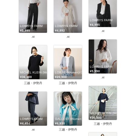
LOWRYS FARM
¥4,995
LOWRYS FARM
LOWRYS FARM
¥3,995
¥4,892
.st
.st
.st
LOWRYS FARM
¥5,990
MICHEL KLEIN (Women)/ミッシェルクラン
LOBJIE (Women)/ロブジェ
¥36,300
¥20,900
.st
三越・伊勢丹
三越・伊勢丹
MICHEL KLEIN (Women)/ミ
¥36,300
LOWRYS FARM
GALLEST (Women)/ギャレスト
¥4,494
¥6,930
三越・伊勢丹
.st
三越・伊勢丹