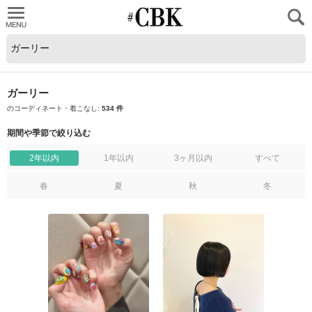
CUBKI
ガーリー
のコーディネート・着こなし:
534 件
期間や季節で絞り込む
2年以内
1年以内
3ヶ月以内
すべて
春
夏
秋
冬