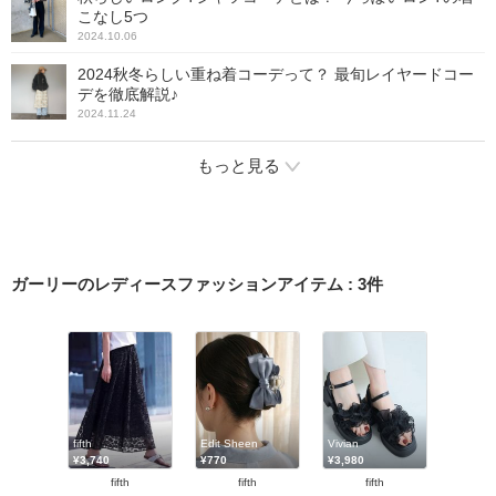
こなし5つ
2024.10.06
2024秋冬らしい重ね着コーデって？ 最旬レイヤードコー
デを徹底解説♪
2024.11.24
もっと見る
ガーリーのレディースファッションアイテム
:
3
件
fifth
Edit Sheen
Vivian
¥3,740
¥770
¥3,980
fifth
fifth
fifth