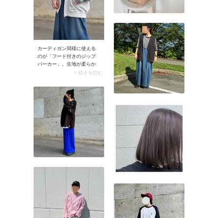
カーディガン同様に使える
のが「フード付きのジップ
パーカー」。生地が柔らか
く気軽に羽織れるので、夜
> 続きを読む
行バスのコーデにぴったり
です。フードを深くかぶっ
てしまえばアイマスク代わ
りにも使えます。