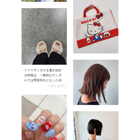
ファーサンダルを履き始め
る時期は、一般的なサンダ
ルでは季節外れになった頃
がタイミング。気温にもよ
> 続きを読む
りますが、9月中旬～10月頃
がベストです。また素足で
履くファーサンダルのコー
デが楽しめるのは季節の変
わり目だからこそ。足元か
らシーズンムードを高めて
くれますよ。