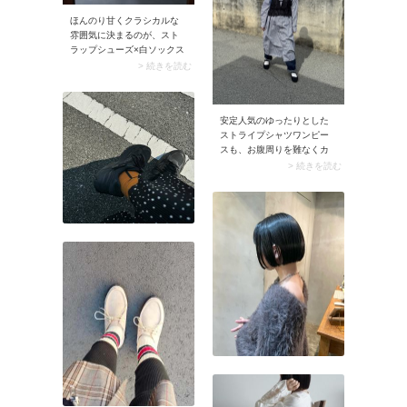
ほんのり甘くクラシカルな
雰囲気に決まるのが、スト
ラップシューズ×白ソックス
の組み合わせ。スナップの
> 続きを読む
ようにやわらかいピンクの
トップスとフレアスカート
のフェミニンなコーデには
安定人気のゆったりとした
もちろん、デニムパンツに
ストライプシャツワンピー
合わせればフレンチシック
スも、お腹周りを難なくカ
なスタイルに。特に黒のス
バーできるのが魅力。1枚で
> 続きを読む
トラップシューズと白ソッ
着てもヨシですが、今年ら
クスの組み合わせは王道。
しく黒のレースキャミソー
印象的な足元がコーデのム
ルなど甘めアイテムとレイ
ードをグッと高めます。
ヤードするのもおすすめ。
キャミソールはショート丈
を選ぶとスタイルアップ効
果が狙えますよ。