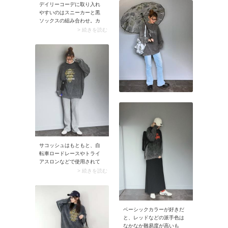
の効いたスカートや、こな
デイリーコーデに取り入れ
れ感たっぷりな小物はいか
やすいのはスニーカーと黒
が。ますます気分もアップ
ソックスの組み合わせ。カ
すること間違いなしです！
ジュアルなスニーカーに黒
> 続きを読む
ソックスを合わせると足元
が締まり、着こなしがグッ
と大人っぽく仕上がりま
す。またリラックスしたシ
ルエットのメンズライクな
服装のときにも黒ソックス
はおすすめ。スタイリング
の締め役となり、ラフにな
りすぎないバランス抜群な
カジュアルコーデが完成し
ます。
サコッシュはもともと、自
転車ロードレースやトライ
アスロンなどで使用されて
いるスポーツバッグ。だか
> 続きを読む
らこそカジュアル服との相
性は抜群！ スナップのよう
なオーバーサイズコーデに
斜め掛けすれば、着こなし
ベーシックカラーが好きだ
の引き締め役にもなってく
と、レッドなどの派手色は
れます。
なかなか難易度が高いも