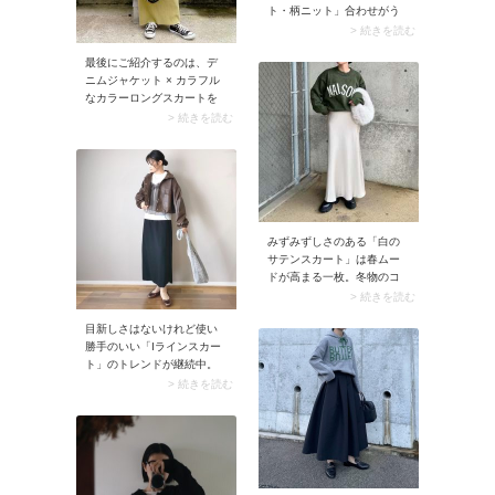
ト・柄ニット」合わせがう
ってつけ。カジュアル感が
> 続きを読む
加わり着こなしやすさがグ
最後にご紹介するのは、デ
ンとアップ。スタイリング
ニムジャケット × カラフル
に日常モードが加わること
なカラーロングスカートを
で、黒レザースカート独特
合わせたコーデ。フレッシ
の強いインパクトが落ち着
> 続きを読む
ュなイエローや爽やかなブ
きます。
ルーなど、なりたいイメー
ジに合わせて色選びを楽し
むことができます。またロ
ング丈のスカートで鮮やか
カラーを取り入れること
で、大人っぽいシルエット
みずみずしさのある「白の
が完成。パッと目を惹くカ
サテンスカート」は春ムー
ラーとデニムジャケットの
ドが高まる一枚。冬物のコ
組み合わせも、どこか洗練
ートやニットも、白サテン
> 続きを読む
感漂うバランスに仕上がり
スカートを合わせるだけで
ますよ。
目新しさはないけれど使い
新鮮なコーデにシフトしま
勝手のいい「Iラインスカー
す。
ト」のトレンドが継続中。
今シーズンは伸縮性のある
> 続きを読む
リブニットをはじめ、カジ
ュアルなデニム素材や季節
感のあるベロアが人気傾向
です。コーデをスッキリま
とめてくれるのはベーシッ
クなスカートならでは。