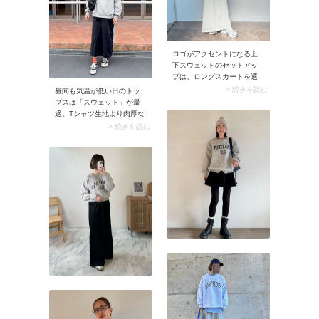
に大人っぽくまとめるのが
おすすめです。
ロゴがアクセントになる上
下スウェットのセットアッ
プは、ロングスカートを選
ぶとラフすぎず大人にちょ
> 続きを読む
昼間も気温が低い日のトッ
うどいいリラックスコーデ
プスは「スウェット」が最
に。加えてアクセントとな
適。Tシャツ生地より肉厚な
るキャップやサングラスを
ので暖かく過ごせます。そ
> 続きを読む
投入するとワンマイルコー
の上スポーティな印象の服
デ感を払拭できます。ここ
なので、春のコーデにぴっ
に羽織るアウターはきれい
たりです。
めアイテムを選んでみるの
も◎。