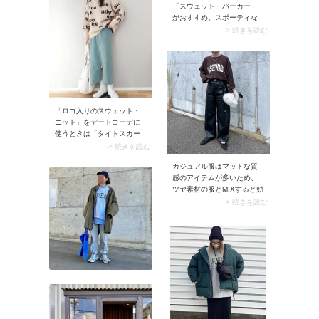
「スウェット・パーカー」
がおすすめ。スポーティな
印象になり、ショートパン
> 続きを読む
ツをカジュアルに着こなせ
ます。 ロングブーツを合わ
せて素足をチラ見せすると
なおよし。コーデにヘルシ
ーな雰囲気が加わり、露出
を感じさせません。
「ロゴ入りのスウェット・
ニット」をデートコーデに
使うときは「タイトスカー
ト」合わせがおすすめで
> 続きを読む
す。カジュアル感のあるト
カジュアル服はマットな質
ップスが引き締まり、スマ
感のアイテムが多いため、
ートなルックスに。大人っ
ツヤ素材の服とMIXすると効
ぽいIラインのスカートがデ
果的。スナップのようなロ
> 続きを読む
ート感たっぷりに決まりま
ゴが入ったニットには、光
す。
沢のあるレザーパンツを合
わせてスタイリング。大人
ならではのリッチなムード
と奥行きが生まれます。