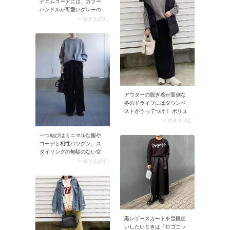
デニムコーデには、カラー
のがおすすめ。これだけで
ハンドルが可愛いグレーの
ワンランク上に見えます
トートバッグがぴったり。
> 続きを読む
よ。
スニーカーとニットもグレ
ーでまとめれば、カジュア
ルだけれど上品さ漂うコー
デに仕上がります。パール
ネックレスを合わせて顔周
りに品のよさをプラスする
と素敵。
アウターの脱ぎ着が面倒な
冬のドライブにはダウンベ
ストがうってつけ！ ボリュ
ームがあるデザイン＆長め
> 続きを読む
丈を選んでおくと、ちょっ
一つ結びはミニマルな服や
と車を降りて外を歩く程度
コーデと相性バツグン。ス
なら寒さも感じにくそう。
タイリングの無駄のない空
伸縮性に優れたロングライ
気感がヘアの雰囲気とぴっ
トスカートを合わせれば、
> 続きを読む
たりとリンクします。仕上
すっきりと見えてバランス
げにスタイリング剤でタイ
よく決まります。
トになでつけると、モード
なムードがいっそう高まり
ますよ。
黒レザースカートを普段使
いしたいときは「ロゴニッ