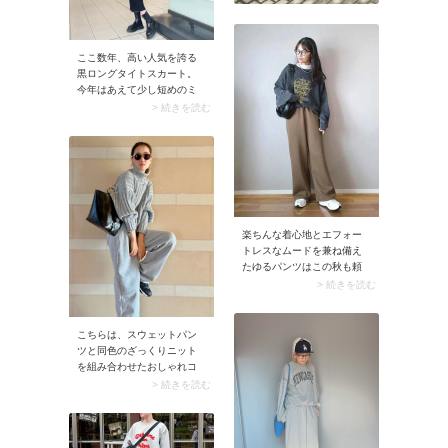
ここ数年、高い人気を誇る
黒ロングタイトスカート。
今年はあえて少し短めのミ
モレ丈を選んでみては？ 長
> 続きを読む
めのショートブーツを合わ
せても重たい印象になら
ず、足元バランスがよくな
ります。
楽ちんな着心地とエフォー
トレスなムードを兼ね備え
たゆるパンツはこの秋も頼
れる存在。UNIQLO（ユニク
> 続きを読む
ロ）のスウェットパンツは
色違いで揃えたくなる優秀
ボトムです。ロゴ入りトッ
こちらは、スウェットパン
プスを合わせれば、着映え
ツと同色のざっくりニット
るキャッチーなスタイリン
を組み合わせたおしゃれコ
グが完成。
ーデ。ニットで程よい立体
> 続きを読む
感をプラスすることで、カ
ジュアルなパンツコーデの
奥行きがアップします。き
れいめ小物を添えて、さら