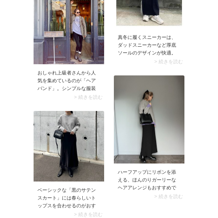
真冬に履くスニーカーは、
ダッドスニーカーなど厚底
ソールのデザインが快適。
クッション性のよさはもち
> 続きを読む
ろん防寒性にも優れている
おしゃれ上級者さんから人
から、1足持っていると便利
気を集めているのが「ヘア
です。オールホワイトのダ
バンド」。シンプルな服装
ッドスニーカーなら服装を
の日こそ効果を発揮しま
> 続きを読む
選ばず合わせやすいです
す。まとめ髪に合わせれば
よ。
程よいアクセントになり、
ダウンスタイルに取り入れ
れば一気にトレンド感のあ
る表情に。モード派さんに
もカジュアル派さんにもマ
ッチし、1点持っておくとコ
ーデの幅が広がりますよ。
ハーフアップにリボンを添
える、ほんのりガーリーな
ヘアアレンジもおすすめで
ベーシックな「黒のサテン
す。ハイトーンのシャープ
> 続きを読む
スカート」には春らしいト
さが、ちょっと甘めなリボ
ップスを合わせるのがおす
ンアレンジを大人っぽくク
すめ。スナップのようにス
> 続きを読む