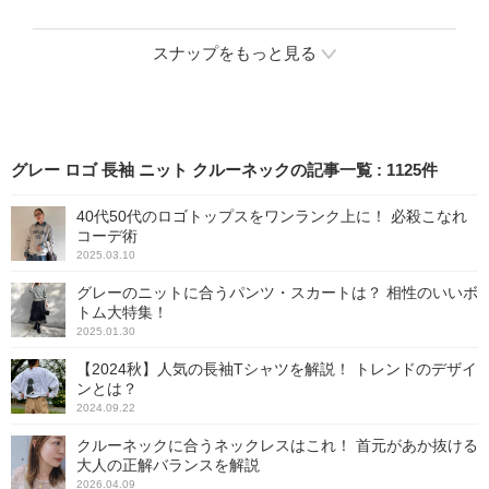
ラスアップしてくれます
ウェットやデニムシャツと
よ。あえてシンプルな大人
の組み合わせは、コーデの
コーデに合わせることで、
マンネリ解消にも効果的。
スナップをもっと見る
キャッチーなスタイリング
足元がブーツでも時期外れ
が楽しめます。
には見えず、2月3月の装い
にマッチします。
グレー ロゴ 長袖 ニット クルーネックの記事一覧
:
1125
件
40代50代のロゴトップスをワンランク上に！ 必殺こなれ
コーデ術
2025.03.10
グレーのニットに合うパンツ・スカートは？ 相性のいいボ
トム大特集！
2025.01.30
【2024秋】人気の長袖Tシャツを解説！ トレンドのデザイ
ンとは？
2024.09.22
クルーネックに合うネックレスはこれ！ 首元があか抜ける
大人の正解バランスを解説
2026.04.09