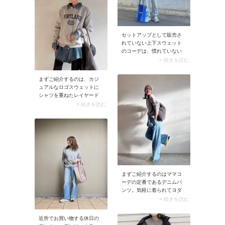
セットアップとして販売さ
れていない上下スウェット
のコーデは、慣れていない
と難易度が高く感じるも
> 続きを読む
の。そこで役立つのがスト
ライプ柄のシャツ。レイヤ
まずご紹介するのは、カジ
ードするだけで清潔感のあ
ュアルなロゴスウェットに
るコーデに格上げ可能で
シャツを重ねたレイヤード
す。 ちなみにスウェットト
コーデ。インナーにシャツ
> 続きを読む
ップスはシャツを下に着る
を使うことで、センスよく
ことを考えて、少しゆった
保温力がアップ！ さらにシ
りめを選んでおきましょ
ャツの上品さのおかげでき
う。
ちんと感をプラスできます
よ。ゴールドのアクセサリ
ー使いも12月のイベントシ
ーンに合うおしゃれなポイ
ントに。
まずご紹介するのはママコ
ーデの定番であるデニムパ
ンツ。気軽に着られてヨダ
レや食べこぼしも目立ちに
> 続きを読む
くい、メリットだらけのア
イテムです。コーデの際は
近所でお買い物する休日の
きれいめな小物を合わせる