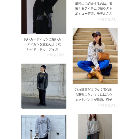
最後にご紹介するのは、着
映えるアイテムで華やぎを
足すコーデ術。モデルさん
が着ているようなボリュー
> 続きを読む
ムたっぷりで目を引く黒の
フレアスカートは、パーカ
ーを新鮮に見せあか抜けた
印象へとシフト。こんな風
長いカーディガンに短いカ
に着映え力のある服を取り
ーディガンを重ねたような
入れるとカジュアルコーデ
「レイヤードカーディガ
も一気に華やぎ、互いの魅
ン」もラインナップ。おし
> 続きを読む
力を引き立て合ってくれま
ゃれなニュアンスたっぷり
すよ。
な上に、ボタンの開閉具合
でコーデに変化がつけられ
ます。脱ぎ着もラクなの
で、簡単に鮮度の高い着こ
なしが楽しめますよ。
汚れ対策だけでなく着心地
も重視したいママにはスウ
ェットパンツが最適。帽子
やきれいめなバッグを合わ
> 続きを読む
ると、スウェットパンツコ
ーデがお出かけ仕様に早変
わり。今シーズン人気のア
イテムでもあるので、ぜひ
この春トライしてみては。