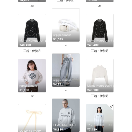
三越・伊勢丹
.st
.st
repipi armario
¥1,089
Mame Kurogouchi (Women)/マメ クロゴウチ
Mame Kurogouchi (Women)
¥48,400
¥48,400
.st
三越・伊勢丹
三越・伊勢丹
repipi armario
¥4,791
repipi armario
Mame Kurogouchi (Women)
¥1,188
¥45,100
.st
.st
三越・伊勢丹
LEAD PROJECT
フェリシモ FELISSIMO
¥6,380
¥7,480
LOWRYS FARM