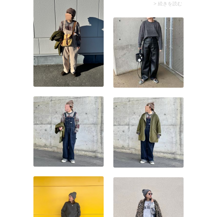
てて、クリーンな装いを演
たトップスを選ぶとフェミ
> 続きを読む
出します。
ニンなムードがグッとアッ
プ。黒マーメードスカート
やタイトスカートを可愛ら
しく着こなせますよ。