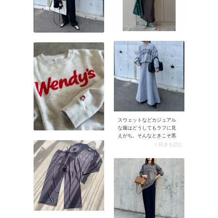
スウェットなどカジュアル
な服はどうしてもラフに見
えがち。そんなときこそ黒
バッグの出番です。ブラッ
> 続きを読む
クの凛とした色味がリラク
シーコーデに程よい緊張感
をプラス。特におすすめな
のがレザー素材の黒バッグ
です。コーデにきれいめな
要素が自然と加わり、バラ
ンスの取れた印象に。スナ
ップではグレーのスウェッ
トコーデに黒バッグを投