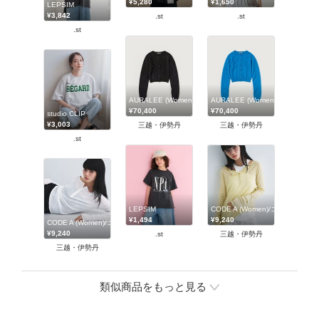
¥5,280
¥1,650
LEPSIM
¥3,842
.st
.st
.st
AURALEE (Women)/オーラリー
AURALEE (Women)/オーラリー
¥70,400
¥70,400
studio CLIP
¥3,003
三越・伊勢丹
三越・伊勢丹
.st
LEPSIM
CODE A (Women)/コードエー
¥1,494
¥9,240
CODE A (Women)/コードエー
¥9,240
.st
三越・伊勢丹
三越・伊勢丹
類似商品をもっと見る