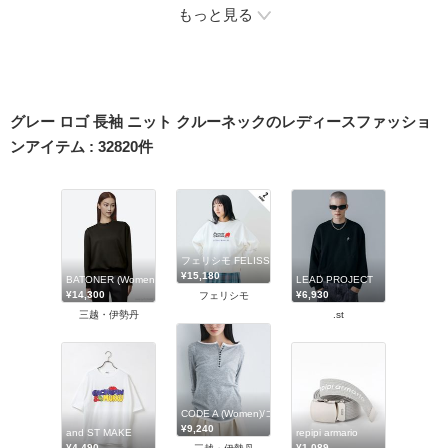
もっと見る
グレー ロゴ 長袖 ニット クルーネックのレディースファッショ
ンアイテム
:
32820
件
フェリシモ FELISSIMO
¥15,180
BATONER (Women)/バトナー
LEAD PROJECT
¥14,300
¥6,930
フェリシモ
三越・伊勢丹
.st
CODE A (Women)/コードエー
¥9,240
and ST MAKE
repipi armario
¥4,490
¥1,089