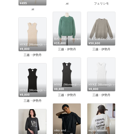
¥495
.st
フェリシモ
.st
BATONER (Women)/バトナー
R & D.M.Co-/OLDMAN'S
¥15,400
¥50,600
HYKE (Women)/ハイク
¥8,800
三越・伊勢丹
三越・伊勢丹
三越・伊勢丹
HYKE (Women)/ハイク
HYKE (Women)/ハイク
¥8,800
¥8,800
HYKE (Women)/ハイク
¥8,800
三越・伊勢丹
三越・伊勢丹
三越・伊勢丹
niko and ...
repipi armario