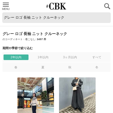
CUBKI
グレー ロゴ 長袖 ニット クルーネック
のコーディネート・着こなし:
3497 件
期間や季節で絞り込む
2年以内
1年以内
3ヶ月以内
すべて
春
夏
秋
冬