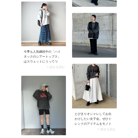
入。ボストンバッグの四角
いフォルムのおかげで、ス
タイリング全体がより引き
締まって見えます。
今季も人気継続中の「ハイ
ネックのシアートップス」
はスウェットにうってつ
け。下に重ね着すること
> 続きを読む
で、透け感のあるハイネッ
クがチラリと覗きコーデが
こなれ見え。スカートを合
わせると、カジュアルなス
ウェットがお出かけモード
に決まりますよ。
とびきりオシャレしてお出
かけしたい女子会。ぜひト
レンドのアイテムをモノト
ーンコーデにプラスしてみ
> 続きを読む
てください。例えばエッジ