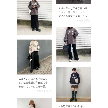
スポーティな印象が強いサ
コッシュは、スカートコー
デに合わせてテイストミッ
クススタイルを楽しむのも
> 続きを読む
おすすめ。ふんわりボリュ
ーミーなスカートに、小さ
めサイズのサコッシュがち
ょうどいいアクセントにな
ってくれますよ。
ニュアンスのある「柄ニッ
ト」は主役級の存在感で着
るだけでサマになる一品。
抽象的なモチーフ柄で取り
> 続きを読む
入れることで、柄ニットの
コーデが子どもっぽくなる
ことなくモードに決まりま
す。
それほど寒くないときは