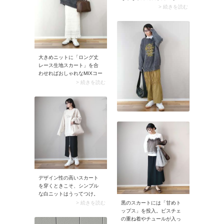
の。でも靴下なら気軽に取
> 続きを読む
り入れられるはず！ 靴下と
合わせてトップスのロゴも
レッドで揃えれば、いっそ
う計算された着こなしに。
もし、いろいろなアイテム
を試しても地味感が抜け出
大きめニットに「ロング丈
せない気がしたら、思い切
レース生地スカート」を合
って髪色を明るく変えてみ
わせればおしゃれなMIXコー
るのもおすすめ。ブリーチ
デが完成。薄手で透け感の
> 続きを読む
のほか、髪色が少し変わる
あるスカートが大きめニッ
だけでも似合う服を楽しく
ト独特のほっこり見えを解
探せるようになりますよ♪
消して、きれいめカジュア
ルな着こなしに。足元はス
ニーカーを選ぶとニットと
テイストが揃い、コーデが
まとまります。
デザイン性の高いスカート
を穿くときこそ、シンプル
な白ニットはうってつけ。
スナップのようなフロント
> 続きを読む
黒のスカートには「甘めト
ジップや切り替えを施した
ップス」を投入。ビスチェ
「映えスカート」を引き立
の重ね着やチュールが入っ