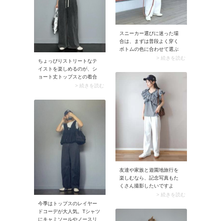
ーは、ホワイトパンツとの
相性もよく使いやすいです
よ。
スニーカー選びに迷った場
合は、まずは普段よく穿く
ボトムの色に合わせて選ぶ
と簡単です。例えば白など
> 続きを読む
ちょっぴりストリートなテ
明るい色味のパンツに合う
イストを楽しめるのが、シ
のはオールホワイトのクリ
ョート丈トップスとの着合
ーンなスニーカー。コーデ
わせ。ほんの少し素肌が覗
> 続きを読む
を選ばず合わせられるのも
くことで、夏の黒パンツコ
魅力です。また、ボリュー
ーデがヘルシーで軽やかな
ムの出すぎないシャープな
印象に。キャップやスニー
フォルムのスニーカーな
カーでスポーティなニュア
ら、どんなシルエットのパ
ンスを足すのも、このスタ
ンツにも合わせやすいです
イリングのムードにマッチ
よ。
します。
友達や家族と遊園地旅行を
楽しむなら、記念写真もた
くさん撮影したいですよ
ね。「どうせなら可愛い服
> 続きを読む
装で思い出を残したい！」
今季はトップスのレイヤー
という方も多いはず。そこ
ドコーデが大人気。Tシャツ
でおすすめなのが、可愛げ
にキャミソールやノースリ