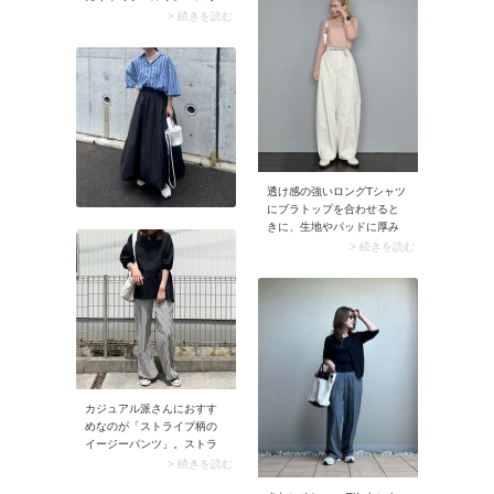
ブラウス×動きやすいパンツ
ーブブラウスを重ねるだけ
> 続きを読む
の組み合わせです。スナッ
で即座に今どきコーデに仕
プでは、フリルブラウスと
上がりますよ。カジュアル
スウェットパンツを合わせ
な服でトレンド感を出した
ておしゃれと快適さを両
いときにはイチ押しの着こ
立。立体感のあるふんわり
なし方です♪
ブラウスは写真映えも最高
です。キャップを添えてセ
ンスのいいミックススタイ
ルを作りつつ、しっかり紫
外線対策も意識してみてく
透け感の強いロングTシャツ
ださい。
にブラトップを合わせると
きに、生地やパッドに厚み
のあるタイプを選ぶと立体
> 続きを読む
感が出すぎてしまうことも
ありますよね。おすすめは
滑らかな薄手素材かつフィ
ット感の高いブラトップ。
これならレイヤードがすっ
きりまとまりますよ。また
きれいめに着こなすとき
は、首元の開きが浅めのブ
ラトップを選ぶと下着感が
カジュアル派さんにおすす
目立ちません。
めなのが「ストライプ柄の
イージーパンツ」。ストラ
イプ柄は縦長ラインを強調
> 続きを読む
するため、スッキリとした