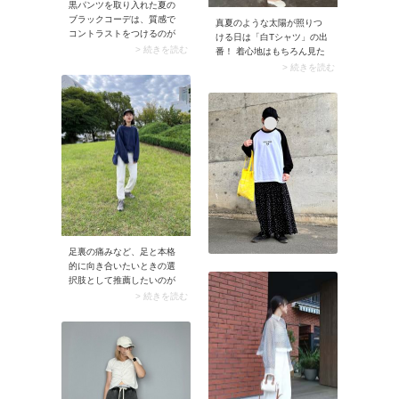
黒パンツを取り入れた夏の
ブラックコーデは、質感で
真夏のような太陽が照りつ
コントラストをつけるのが
ける日は「白Tシャツ」の出
コツ。例えば黒メッシュプ
> 続きを読む
番！ 着心地はもちろん見た
ルオーバーはおすすめ。ト
目も涼しげなので、ベージ
> 続きを読む
ップスの透け感が軽やかさ
ュ色パンツのコーデがスッ
をもたらし、黒パンツとの
キリ仕上がります。
ワンカラーコーデが表情豊
かに決まります。インナー
はキャミソールを選びヘル
シーに肌見せしたら、バッ
グやシューズで白をプラ
ス。白×黒のさりげないメリ
ハリによりブラックコーデ
が重たく見えませんよ。
足裏の痛みなど、足と本格
的に向き合いたいときの選
択肢として推薦したいのが
「New Balance（ニューバ
> 続きを読む
ランス）」のスニーカー。
クッション性に優れたモデ
ルが多いから、お悩みに合
った一足が見つかるはずで
す。中でもNew
Balance（ニューバランス）
といえばのグレースニーカ