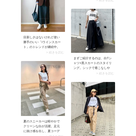
> 続きを読む
ーなムードたっぷり。ま
トや下腹をさりげなくカバ
た、イージーケア・接触冷
ーできます。加えて40代50
感・速乾など機能性の高い
代は生地感にハリがあるも
パンツも注目を集めていま
のを選ぶのがおすすめ。例
す。
えばハリ素材のプルオーバ
ーはボディラインを拾わ
ず、大人のカジュアルコー
目新しさはないけれど使い
デにうってつけですよ。
勝手のいい「Iラインスカー
ト」のトレンドが継続中。
今シーズンは伸縮性のある
> 続きを読む
リブニットをはじめ、カジ
まずご紹介するのは、白Tシ
ュアルなデニム素材や季節
ャツ×黒スカートのスタイリ
感のあるベロアが人気傾向
ング。シックで着こなしや
です。コーデをスッキリま
すいのにメリハリのある配
> 続きを読む
とめてくれるのはベーシッ
色なので、夏の薄着コーデ
クなスカートならでは。
が地味見えしない、大人に
おすすめの組み合わせで
す。スナップでは黒のフレ
アスカートを合わせて、ク
ールなレディスタイルに。
辛口配色なので、ふんわり
スカートも大人っぽく甘さ
控えめに着こなせますよ。
夏のスニーカーは軽やかで
クリーンな白が活躍。足元
に抜け感を出し、夏コーデ
のさりげないアクセントと