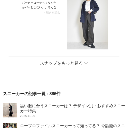
パーカーコーデってなんだ
ため、ひと足早く春っぽい
かパッとしない」、そんな
装いが楽しめます。
ときは上質なアウターを羽
> 続きを読む
織れば即解決！ ワイドラペ
ルが華やかなファーコート
など、起毛感のあるアウタ
ーなら上品さもプラスでき
ますよ。起毛素材ではなく
とも、カシミアブレンドな
ど風合いがリッチなコート
もおすすめ。
スナップをもっと見る
スニーカーの記事一覧
:
386
件
黒い服に合うスニーカーは？ デザイン別・おすすめスニー
カー特集
2025.11.20
ロープロファイルスニーカーって知ってる？ 今話題のスニ