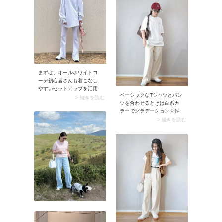
ットスニーカーをチョイ
素敵。歩きやすさ重視のお
ス。目立ちすぎることな
出かけに取り入れたいコー
く、きれいめパンツにすっ
デです。
と馴染みます。
まずは、オールホワイトコ
ーデ初心者さんも着こなし
やすいセットアップを活用
ベーシックなTシャツとパン
したスタイリングをご紹
> 続きを読む
ツを合わせるときは白系カ
介。サッと着るだけで決ま
ラーでグラデーションを作
るセットアップを使えば、
るのがおすすめ。例えば白T
> 続きを読む
誰でもおしゃれな着こなし
シャツにアイボリーや淡い
がカンタンに実現します！
ベージュのパンツを合わせ
このとき、コーデの爽やか
ると、立体感が生まれてこ
さをアップしてくれるシル
なれた印象に。シンプルで
バーアクセサリーや、さり
サマになる着こなしに仕上
げなくアクセントになるパ
がりますよ。
ステルカラー小物を添える
のが40代におすすめです。