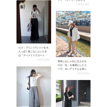
す。このとき薄手＆ふつう
め。裾を出してもゾロリと
> 続きを読む
丈のカーディガンを選ぶの
ならず、トップスアウト独
がコツ。かさばらず脱ぎ着
特のルーズ感が解消されま
しやすいため、体温調節が
す。そこにスポーティなキ
スマートに行えます。
ャップを合わせると、夏ら
しく軽やかな着こなしに。
ロゴ・プリントTシャツを大
人っぽく着こなしたいとき
は「マーメイドスカート・
タイトスカート」が最適。
> 続きを読む
簡単におしゃれに仕上がる
合わせるだけでお出かけモ
のが「白」を基調としたコ
ードに決まりますよ。また
ーデ。白いアイテムを身に
ロゴやプリントのTシャツに
着けるだけで爽やかで清潔
> 続きを読む
普段使い感があるので、女
感のある上品カジュアルが
性らしいスカートが程よく
完成。手持ち服でトライし
カジュアルダウンされま
やすいので、ぜひ取り入れ
す。
てみてください。