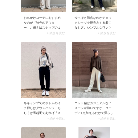
お出かけコーデにおすすめ
今っぽさ満点なのがチェッ
なのが「秋色のアウタ
クシャツを腰巻きする着こ
ー」。例えばスナップのよ
なし方。シンプルなワンツ
うなブラウンやチャコール
ーコーデにこそぜひ合わせ
> 続きを読む
> 続きを読む
のブルゾンを選んでみて
てみてください。立体感が
は。こっくりした色味のア
出ることで、さりげなくこ
ウターが季節感をアップさ
なれた印象に決まります。
せ、白パンツ独特の夏っぽ
そのうえ気になる腰回りを
さを払拭します。
自然にカバーしてくれる嬉
しい効果も。シャツの色は
トップスかボトムどちらか
と同じにすると、全体がま
とまりますよ。
冬キャンプでのボトムのイ
ニット帽はカジュアルなイ
チ押しはダウンパンツ。も
メージが強いですが、コー
しくは裏起毛であれば「ス
デに1点加えるだけで愛らし
ウェットパンツ」でもOKで
さが倍増するアイテムなん
> 続きを読む
> 続きを読む
す。下にレギンスやタイツ
です。シンプルな色を選ぶ
を重ね履きしておくと寒さ
と大人のデートスタイルに
対策も万全に。
馴染みますよ♪