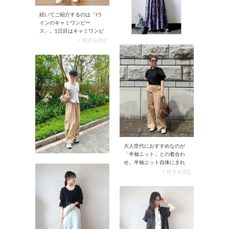
続いてご紹介するのは「Iラ
インのキャミワンピー
ス」。1日目はキャミワンピ
ースの下にTシャツを、2日
> 続きを読む
目は上からTシャツを重ねる
とタイトスカートのような
ルックスに。少ない荷物で
おしゃれに着回せます。
大人世代におすすめなのが
「半袖ニット」との着合わ
せ。半袖ニット自体にきれ
いめ感があるので、合わせ
> 続きを読む
るだけでお出かけコーデに
決まります。加えておすす
めなのが、半袖ニットを白or
黒で取り入れること。ベー
ジュ色パンツを上品に着こ
なせますよ。