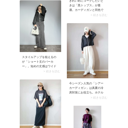
着こなしに。このときスト
きれいめにコーデしたいと
ライプ柄は白×黒、白×紺な
きは「黒トップス」が最
ど、色対比が強い配色を選
適。カーディガンと同色で
ぶのがコツ。その方がメリ
合わせることでアンサンブ
> 続きを読む
ハリがあり細見えに効果的
ル風となり、上品に着こな
です。スマートにラフなコ
せます。インナーは黒色な
ーデが楽しめますよ。
らプルオーバーやニットな
どアイテム問わずOKです
が、シルエットはぴったり
めを選びましょう。カーデ
ィガンを羽織ったときに収
まりがよく、スッキリ着こ
なせます。
スタイルアップを狙えるの
が「ショート丈のパーカ
ー」。短めの丈感はワイド
パンツやロングスカートと
> 続きを読む
相性がよく、腰の位置が上
がって見える効果あり。ま
今シーズン人気の「シアー
たパーカーはルーズに見え
カーディガン」は真夏の冷
やすいものですが、女性ら
房対策にお役立ち。ホテル
しく着こなせますよ。
やレストランにも似合い、
> 続きを読む
エアコンで冷えたときにサ
ッと着やすいですよ。コン
パクトに畳めるため、バッ
グの中でかさばらないのも
ポイント。