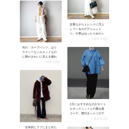
ジャケット。カッチリとし
た雰囲気がありながら、夏
らしく爽やかに着こなせま
す。
定番ながらトレンドに浮上
しているのがデニムシャ
ツ。今季はゆったりめのシ
ルエットが人気です。きれ
> 続きを読む
いめ系・カジュアル系のど
ちらにも合わせやすく、使
旬の「カーブパンツ」はリ
い勝手は抜群。Tシャツやプ
ラクシーなシルエットなの
ルオーバーを着るときのア
に脚がきれいに見える優れ
ウター代わりとしても活用
モノ。ひざから裾にかけて
> 続きを読む
できますよ。
曲線的なカーブラインを描
くシルエットは下半身のラ
インを拾わず、着痩せ見え
に効果を発揮します。穿く
だけでこなれたルックスに
決まりますよ。
2月におすすめなのがタート
ルネックニットとの重ね着
コーデ。襟付きシャツの下
に着ることで保温性が高ま
> 続きを読む
る上に、コーデの鮮度がア
「全体的にラフにまとめた
ップ。シャツが主役となる