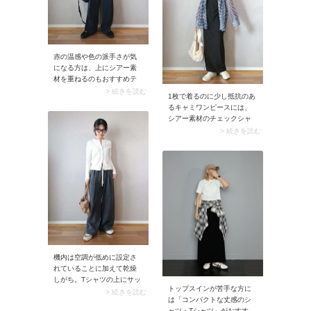
スがTシャツの首元よりひと
回り長くなることでバラン
スがよくなる上に、カジュ
アルコーデにぴったりマッ
チします。
赤の温感や色の派手さが気
になる方は、上にシアー素
材を重ねるのもおすすめテ
クニックです。例えばスナ
> 続きを読む
1枚で着るのに少し抵抗のあ
ップでは、赤のタンクトッ
るキャミワンピースには、
プにシアーシャツをON。ほ
シアー素材のチェックシャ
んのり透けて見えることで
ツをサラリと羽織って。ほ
> 続きを読む
赤がマイルドになるため、
んのり透ける軽やかなシャ
夏でもグッと着こなしやす
ツが、着こなしに抜け感を
くなります。
プラスしてくれます。さら
にはチェック柄が加わるこ
とで、ワンピースが程よく
カジュアルダウンされリラ
クシーな表情に。
機内は空調が低めに設定さ
れていることに加えて乾燥
しがち。Tシャツの上にサッ
トップスインが苦手な方に
と羽織れるよう「長袖カー
> 続きを読む
は「コンパクトな丈感のシ
ディガン」があると安心で
ャツ・Tシャツ」がおすす