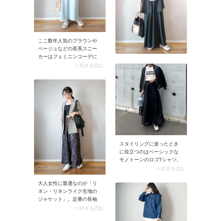
ここ数年人気のブラウンや
ベージュなどの茶系スニー
カーはフェミニンコーデに
ぴったり。華やかな黒レー
> 続きを読む
スブラウスとロングスカー
トの大人かわいいコーデに
合わせても、主張しすぎる
ことなくマッチします。フ
ェミニンな服との合わせや
すさで選ぶなら、スニーカ
ーはクラシックなデザイン
を選ぶのが◎です。
スタイリングに迷ったとき
に役立つのはベーシックな
モノトーンのロゴTシャツ。
シャツのインナーとしては
> 続きを読む
もちろん、黒のシアーブル
ゾンなど上品なアウターに
大人女性に最適なのが「リ
もハマります。ロゴがポイ
ネン・リネンライク生地の
ントになり、こなれ感のあ
ジャケット」。定番の長袖
るコーデに仕上がるのが魅
ジャケットに加え、近ごろ
> 続きを読む
力。
注目を集めているのが半袖