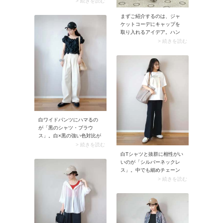
> 続きを読む
して映えます。また今シー
ズン新調するなら、クラシ
まずご紹介するのは、ジャ
ックなローテクタイプが本
ケットコーデにキャップを
命。カジュアルコーデが品
取り入れるアイデア。ハン
よくまとまり、大人の余裕
サムなジャケットとキャッ
> 続きを読む
を感じるスタイルに。
プのカジュアルさをミック
スすると、40代50代にぴっ
たりな大人バランスが完
成！上品なピアスやネック
レスで顔まわりを飾れば、
よりきれいめな印象を作る
ことができますよ。
白ワイドパンツにハマるの
が「黒のシャツ・ブラウ
ス」。白×黒の強い色対比が
生まれることでコーデがス
> 続きを読む
ッキリまとまります。また
白Tシャツと抜群に相性がい
夏にダークカラートップス
いのが「シルバーネックレ
を取り入れると暑苦しくな
ス」。中でも細めチェーン
りそうですが、白ワイドパ
のシンプルなネックレスは
> 続きを読む
ンツを合わせれば軽快な印
クセがなく、普段使いしや
象に。
すいですよ。ネックレスの
長さは、クルーネックTシャ
ツの場合は45cm～50cmく
らいがおすすめ。ネックレ