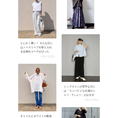
とにかく暑い！ そんな日に
はノースリーブを取り入れ
る全身白コーデがぴった
り。白は爽やかなだけでな
> 続きを読む
く、太陽光を吸収しにくい
といわれている優秀カラ
ー。見た目・着心地ともに
涼しげな上に、クリーンな
色味のおかげでノースリー
ブを品よく着こなせます
よ。
トップスインが苦手な方に
は「コンパクトな丈感のシ
ャツ・Tシャツ」がおすす
め。裾を出してもゾロリと
> 続きを読む
ならず、トップスアウト独
特のルーズ感が解消されま
す。そこにスポーティなキ
ャップを合わせると、夏ら
キャメルとホワイトの配色