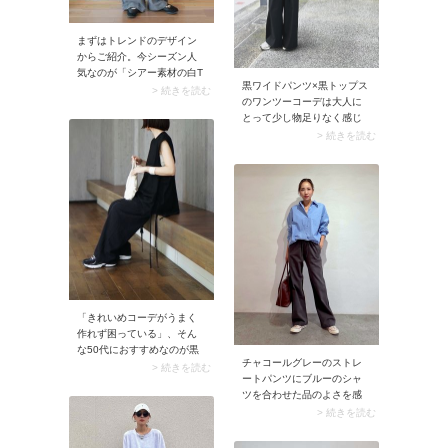
まずはトレンドのデザイン
からご紹介。今シーズン人
気なのが「シアー素材の白T
黒ワイドパンツ×黒トップス
シャツ」。生地にトレンド
> 続きを読む
のワンツーコーデは大人に
感があるため、ベーシック
とって少し物足りなく感じ
な白Tシャツより今どきのコ
るものです。そこでおすす
> 続きを読む
ーデに決まります。この薄
めなのが、同色の黒キャミ
手で透け感のある白Tシャツ
ソールを重ねる着こなし
に合わせるボトムは「カー
方。黒同士だから主張しす
ブパンツ」がイチ押し。シ
ぎず、それでいてコーデに
ルエットにボリュームがあ
奥行きが生まれるのがメリ
るので、華奢なシアーTシャ
ット。加えて素材を変える
ツと合わせることでバラン
のもおしゃれ見えのポイン
スが整います。
トです。例えばカットソー
素材のTシャツを着るとき
は、光沢や立体感のある素
材のキャミソールを重ねる
「きれいめコーデがうまく
と、コーデに表情が出て洗
作れず困っている」、そん
練された印象に。オールブ
な50代におすすめなのが黒
ラックコーデの足元はあえ
チャコールグレーのストレ
トップス×パンツのセットア
> 続きを読む
て白のシューズをチョイ
ートパンツにブルーのシャ
ップ。忙しい日にはもちろ
ス。抜け感が出てバランス
ツを合わせた品のよさを感
ん、それぞれ単品でも使え
よくまとまります。
じるコーデは出張に最適。
> 続きを読む
るのが魅力です。足元はボ
ここに合わせるスニーカー
リュームスニーカーであえ
はオールホワイトのローカ
てカジュアルに仕上げると