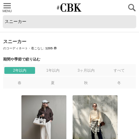
CUBKI
スニーカー
のコーディネート・着こなし:
1205 件
期間や季節で絞り込む
2年以内
1年以内
3ヶ月以内
すべて
春
夏
秋
冬