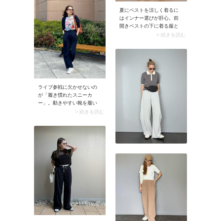
夏にベストを涼しく着るに
はインナー選びが肝心。前
開きベストの下に着る服と
いえば「ゆったりめの半袖T
> 続きを読む
シャツ」です。ベストを羽
織るだけでTシャツにシャレ
感が加わり、お出かけ感が
グンとアップ。また、ゆる
っとしたTシャツに羽織るベ
ストはカジュアルなタイプ
ライブ参戦に欠かせないの
が似合います。さらにTシャ
が「履き慣れたスニーカ
ツの裾をウエストインする
ー」。動きやすい靴を履い
と、コーデがスッキリまと
ておけば、アリーナ席での
> 続きを読む
まりますよ。
スタンディングも思う存分
に楽しめます。冬などスニ
ーカーでは寒そうな場合は
ブーツでも大丈夫ですが、
フラットなタイプを選ぶの
がコツ。また夏は安定感の
ないサンダルやミュールだ
と脱げやすいので避けるの
が無難です。