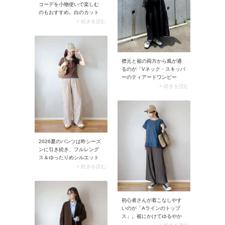
しく軽やかな着こなしに。
コーデを小物使いで楽しむ
のもおすすめ。白のカット
ソーにデニムパンツを合わ
> 続きを読む
せたベーシックな装いに、
キャメルのバッグをプラス
すれば品のよさが漂う大人
カジュアルに。服自体はカ
ジュアルでもラフに見えす
襟元と裾の両方から風が通
ぎないのは、キャメル×ホワ
るのが「Vネック・スキッパ
イトならではの配色マジッ
ーのティアードワンピー
クです。
ス」。ティアード切り替え
> 続きを読む
は装飾性があるだけではな
く、肌離れがよく体温を外
に逃がせるのが特徴。涼し
くて女性らしいコーデが楽
しめる一枚です。
2026夏のパンツは昨シーズ
ンに引き続き、フルレング
ス＆ゆったりめシルエット
が主流。猛暑日でも快適に
> 続きを読む
過ごせるよう、裏地がなく
サラッとした穿き心地のパ
ンツが人気の傾向です。中
でもランキングの上位に挙
初心者さんが着こなしやす
がっているのがイージーパ
いのが「Aラインのトップ
ンツ。ウエストゴムでゆる
ス」。裾にかけてゆるやか
っとしたパンツはリラクシ
に広がり、気になるウエス