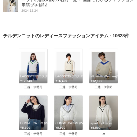
用語プチ解説
2024.12.24
チルデンニットのレディースファッションアイテム
:
10628
件
LACOSTE/ラコステ
LACOSTE/ラコステ
allureville (Women)/アルアバイル
¥12,540
¥15,400
¥12,100
三越・伊勢丹
三越・伊勢丹
三越・伊勢丹
COMME CA ISM (Women)/コムサ イズム
COMME CA ISM (Women)/コムサ イズム
apart by lowrys
¥5,900
¥5,900
¥5,500
三越・伊勢丹
三越・伊勢丹
.st