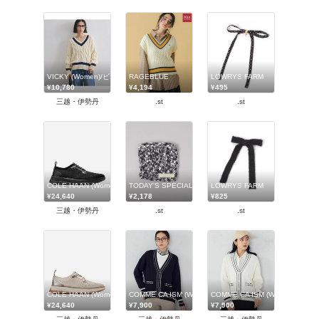
VICKY (Women)/ビッキー
RAGEBLUE
LOWRYS FARM
¥10,780
¥4,194
¥495
三越・伊勢丹
.st
.st
COLE HAAN (Women)/コール ハーン
TODAY'S SPECIAL
LOWRYS FARM
¥24,640
¥2,178
¥825
三越・伊勢丹
.st
.st
COLE HAAN (Women)/コール ハーン
COMME CA ISM (Women)/コムサ イズム
COMME CA ISM (Women)/コム
¥24,640
¥7,900
¥7,900