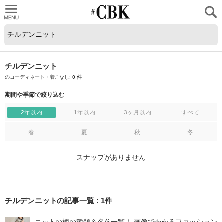
CUBKI
チルデンニット
のコーディネート・着こなし:
0 件
期間や季節で絞り込む
2年以内
1年以内
3ヶ月以内
すべて
春
夏
秋
冬
スナップがありません
チルデンニットの記事一覧
:
1
件
ニットの柄の種類＆名前一覧！ 画像でわかるファッション