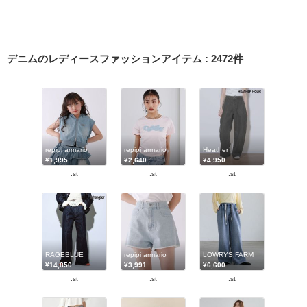
デニムのレディースファッションアイテム
:
2472
件
repipi armario
repipi armario
Heather
¥1,995
¥2,640
¥4,950
.st
.st
.st
RAGEBLUE
repipi armario
LOWRYS FARM
¥14,850
¥3,991
¥6,600
.st
.st
.st