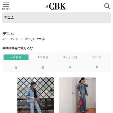
CUBKI
デニム
のコーディネート・着こなし:
976 件
期間や季節で絞り込む
2年以内
1年以内
3ヶ月以内
すべて
春
夏
秋
冬