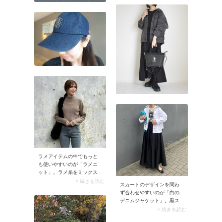
ラメアイテムの中でもっと
も使いやすいのが「ラメニ
ット」。ラメ糸をミックス
したニット生地のトップス
> 続きを読む
スカートのデザインを問わ
は着るだけで顔まわりが華
ず合わせやすいのが「白の
やぐ上に、コーデ全体がサ
デニムジャケット」。黒ス
マになります。 ベージュや
カートに羽織ることでパキ
> 続きを読む
グレーなどベーシックな色
ッとしたコントラストが生
味で取り入れれば発色が落