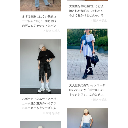
大規模な美術展に行くと洗
練された知的おしゃれさん
をよく見かけませんか。そ
まずは失敗しにくい鉄板コ
んな人々の一員になれそう
> 続きを読む
ーデからご紹介。同じ色味
なスタイルを選んでみるの
のデニムジャケットとパン
も楽しいはずです。例え
ツを合わせ、セットアップ
> 続きを読む
ば、同色デニムのワンピー
風にまとめてみましょう。
ス×オーバーサイズシャツの
このとき明るめのブルーデ
デニムオンデニムコーデで
ニムならインナーや小物は
自分らしいおしゃれをアピ
黒など濃色を選び、全体を
ール。キャッチーな小物を
引き締めるのがコツ。上下
合わせてセンスよくまとめ
デニムのカジュアルな着合
ると素敵！
わせが、程よくきれいめで
メリハリのあるスタイリン
グに決まります。
大人世代の白Tシャツコーデ
にハマるのが「ゴールドの
ネックレス」。このとき太
スポーティなムードとボリ
めチェーンで取り入れると
> 続きを読む
ューム感が魅力のハイテク
顔まわりにツヤが生まれ、
スニーカーも今シーズン人
華やかな雰囲気に。ラフな
気。メンズライクなカジュ
白Tシャツがお出かけモード
> 続きを読む
アルコーデにはもちろん、
に決まりますよ。
きれいめスタイルのハズし
に合わせても素敵ですよ。