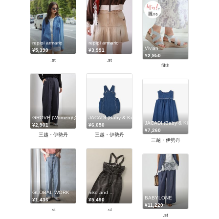
repipi armario
repipi armario
Vivian
¥5,390
¥3,991
¥2,950
.st
.st
fifth
GROVE (Women)/グローブ
JACADI (Baby & Kids)/ジャカディ
JACADI (Baby & Kids)/ジャカデ
¥2,901
¥6,050
¥7,260
三越・伊勢丹
三越・伊勢丹
三越・伊勢丹
GLOBAL WORK
niko and ...
BABYLONE
¥1,436
¥5,490
¥11,220
.st
.st
.st