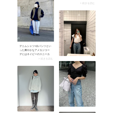
したタイプの二極化が特
> 続きを読む
徴。筒が太めのロングブー
ツに合わせるなら、細身の
デニムパンツがイチ押しで
す。このときデ二ム生地を
畳んで滑らせるようにロン
グブーツに入れ込むとスッ
キリとして見えますよ。加
えてミドル丈以上のコート
を羽織れば今どきのルック
スに。
デニムシャツ×白パンツとい
った爽やかなアメカジコー
デにはネイビーのスニーカ
ーがよく似合います。不動
> 続きを読む
の人気を誇る「New
Balance（ニューバラン
ス）」のスニーカーを新調
するのなら、ぜひネイビー
を選んでみて。アメカジコ
ーデに馴染むうえ、クッシ
ョン性に優れたボリューム
感のあるニューバランスの
スニーカーは歩きやすく、
防寒性にも優れています。