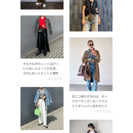
そもそもポロニットはぴっ
たりめシルエットが主流。
そのためジャケットと相性
は抜群です。アウターを羽
> 続きを読む
織っても着膨れせず、コー
デがスッキリ見えるのはポ
ロニットならでは。ポロ襟
次にご紹介するのは、ロン
にきちんと感があるので、
グカーディガンをハイウエ
オフィスカジュアルにもう
ストボトムスに合わせたス
ってつけです。
タイルアップコーデ。ロン
> 続きを読む
グカーディガンで肩周りを
カバーし、ハイウエストに
トップスをインすること
で、上半身が小さく見える