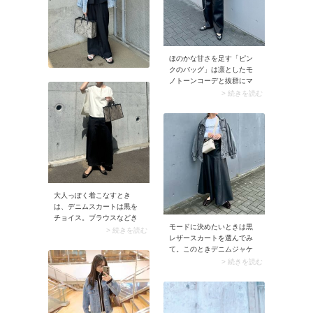
るシフォン生地のブラウ
ス。ひらりとした揺れ感が
大人っぽさをアップさせま
す。
ほのかな甘さを足す「ピン
クのバッグ」は凛としたモ
ノトーンコーデと抜群にマ
ッチします。特におすすめ
> 続きを読む
なのがメンズライクな服装
や、レザーアイテムなどを
取り入れたエッジの効いた
コーデに合わせること。ピ
ンクならではのフェミニン
なムードが服装のテイスト
といいギャップを生み、よ
り魅力的なバランスに決ま
ります。その際ピンク色は
大人っぽく着こなすとき
ビビッドすぎないまろやか
は、デニムスカートは黒を
なトーンを選ぶと、白黒の
チョイス。ブラウスなどき
配色に馴染みながら軽やか
モードに決めたいときは黒
れいめなトップスを合わせ
> 続きを読む
なアクセントに。コンパク
レザースカートを選んでみ
るとモード感が高まり、お
トなサイズ感のバッグなら
て。このときデニムジャケ
出かけモードにアップデー
甘くなりすぎず、大人も取
ットは黒orグレーを選ぶと、
> 続きを読む
トされますよ。カジュアル
り入れやすいですよ。
全身がモノトーンカラーで
に寄りやすいデニムスカー
統一されてハンサムなルッ
トがクリーンな印象に。
クスに。デニムジャケット
の下にはロゴTシャツやボー