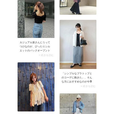
カジュアル派さんにうって
つけなのが、ぴったりシル
エットのバックオープント
ップス。体にフィットする
> 続きを読む
ため背中がパカパカせず下
着が見える心配なし。ゆっ
たりとしたデニムパンツに
合わせると、今どきのルッ
「シンプルなブラトップと
クスに決まります。
のコーデに飽きた」、そん
な方におすすめなのが今季
らしいレースキャミソー
> 続きを読む
ル。裾フレアのデザインや
胸元のレースがさりげない
タイプを選ぶと、上品に着
こなせます。色味のおすす
めは黒ワンカラーのタイ
プ。落ち着いた印象に仕上