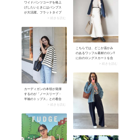
効果アリ。メリハリのある
ワイドパンツコーデを格上
シルエットでぐっと若々し
げしたいときにはパンプス
く、旬なスタイルが完成し
が大活躍。フラットタイプ
ます。
を選べば気負わず取り入れ
> 続きを読む
られるはず。これだけで脱
カジュアルが図れ、お出か
けや通勤映えするスタイリ
ングに仕上がります。
こちらでは、どこか温かみ
のあるワッフル素材のロンT
に白のロングスカートを合
わせてスタイリング。素材
> 続きを読む
感のあるロンTがシンプルな
着合わせにナチュラルな表
情をプラスしています。こ
のコーデには、デニムシャ
ツをサラリと羽織る着こな
カーディガンの本領が発揮
しがぴったり。きれいめな
するのが「ノースリーブ・
中に程よいラフさも感じら
半袖のトップス」との着合
れ、今の気分にマッチしま
わせ。カーディガンならサ
> 続きを読む
す。
ッと脱ぎ着しやすく、季節
の変わり目に便利です。こ
のときインナーの裾はデニ
ムパンツにインするのがお
すすめ。ウエストまわりに
メリハリが生まれ、女性ら
しい雰囲気に。