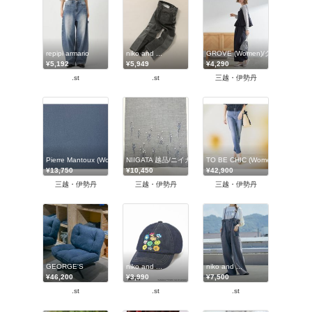
repipi armario
niko and ...
GROVE (Women)/グローブ
¥5,192
¥5,949
¥4,290
.st
.st
三越・伊勢丹
Pierre Mantoux (Women)/ピエールマントゥー
NIIGATA 越品/ニイガタ エッピン
TO BE CHIC (Women)/トゥー 
¥13,750
¥10,450
¥42,900
三越・伊勢丹
三越・伊勢丹
三越・伊勢丹
GEORGE'S
niko and ...
niko and ...
¥46,200
¥3,990
¥7,500
.st
.st
.st