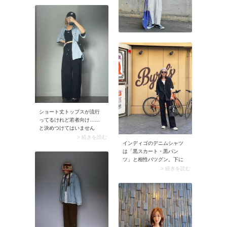
がり大人にぴったりです。
しかもシアートップスの色
を選ばずに合わせられます
よ。
ショート丈トップスが流行
ってるけれど若者向け……
と決めつけてはいません
か？ 実は40代50代のカジュ
> 続きを読む
インディゴのデニムシャツ
アルコーデにぴったりなの
は「黒スカート・黒パン
でぜひ取り入れてみましょ
ツ」と相性バツグン。下に
う。コツはハイウエストの
白Tシャツを忍ばせるとネイ
ボトムを合わせること！ 肌
> 続きを読む
ビー×黒の大人っぽい配色が
見せが控え目になり、安心
映えて、こなれた着こなし
して着こなせますよ。
に決まります。