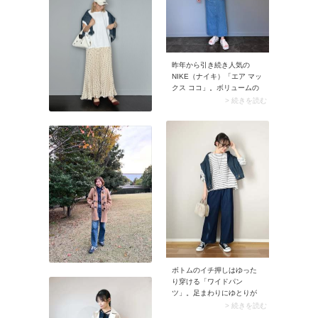
色は白やグレー・シルバー
系を選ぶと、幅広いファッ
ションに合わせやすく便利
です。
昨年から引き続き人気の
NIKE（ナイキ）「エア マッ
クス ココ」。ボリュームの
ある厚底とスニーカー風の
> 続きを読む
シューレースデザインは、
スポーツサンダルの新定番
と評される優れモノ。履き
心地のよさはもとより、ス
カートコーデ・パンツコー
デの両方にハマります。
ボトムのイチ押しはゆった
り穿ける「ワイドパン
ツ」。足まわりにゆとりが
あるので動きやすく、オフ
> 続きを読む
モード感たっぷりな装い