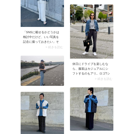
ね。ユニクロのライトブル
たないうえトレンド感のあ
ーのデニムジャケットにス
るスタイルに仕上がりま
トレートのグレースウェッ
す。
トワイドパンツを合わせれ
ば、楽ちんだけどこなれ感
のある着こなしに。日差し
の強い場所でのバーベキュ
「SNSに載せるかどうかは
ーならキャップも忘れず持
検討中だけど、いい写真を
参しましょう。
記念に撮っておきたい」そ
う考えているのなら、服装
> 続きを読む
はお花畑のイメージに合う
かを考えて選んでみましょ
う。例えばカラフルなお花
休日にドライブを楽しむな
畑が撮影のメインになりそ
ら、服装はカジュアルにシ
うなら、クリーンなホワイ
フトするのもアリ。ロゴTシ
トのワントーンコーデで着
ャツ×デニムシャツの重ね着
> 続きを読む
映えを狙ってみて。トレン
なら、車内が暑くなっても
ド感のあるレースキャミソ
すぐに温度調節できるから
ールを主役に全身白でまと
便利です。サングラスやア
めたら、デニムジャケット
クセサリーなど小物をプラ
でカジュアルダウン。今季
スするのがおしゃれ見えの
らしくまとまり素敵です
コツ。上品さがキープで
よ。
き、ラフすぎる印象を回避
できます。