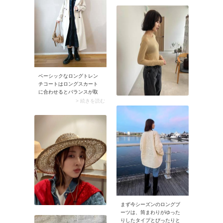
に。しかもワイドパンツは
今季のトレンドなので、穿
くだけで今どきのルックス
仕上がります。
ベーシックなロングトレン
チコートはロングスカート
に合わせるとバランスが取
りにくいもの。そこでおす
> 続きを読む
すめなのが「ミモレ丈のス
カート」です。ふくらはぎ
丈のスカートなら、長め丈
のトレンチコートが軽やか
なルックスに。
まず今シーズンのロングブ
ーツは、筒まわりがゆった
りしたタイプとぴったりと