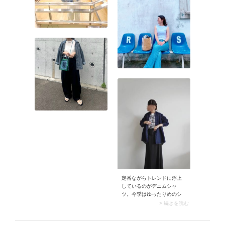
ダーTシャツをイン。辛口な
レザースカートが落ち着い
てカジュアルにまとまりま
すよ。
定番ながらトレンドに浮上
しているのがデニムシャ
ツ。今季はゆったりめのシ
ルエットが人気です。きれ
> 続きを読む
いめ系・カジュアル系のど
ちらにも合わせやすく、使