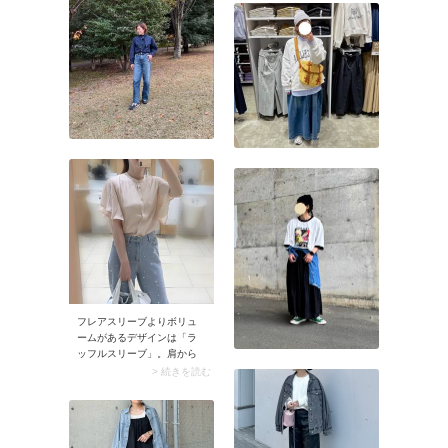
まれ、コーデがこなれ見え
ち着くため、派手見え感は
します。また白のデニムジ
ありませんよ。カジュア
ャケットは、ブルーや黒・
ル・きれいめコーデのどち
グレーのデニムジャケット
らにも使えるのもメリット
よりもクリーンな雰囲気。
です。
爽やかなスタイリングに仕
上がります。
フレアスリーブよりボリュ
ームがあるデザインは「ラ
ッフルスリーブ」。肩から
袖口にかけて流れるような
> 続きを読む
ドレープが生まれ、エレガ
ントなムードを醸し出しま
す。 このデザインがもっと
も映える服は、とろみのあ