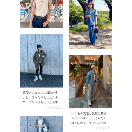
普段カジュアルな服装が多
いと、ぴったりとしたスキ
ニーパンツはちょっと苦手
に感じるもの。そんな方に
> 続きを読む
おすすめなのがクルー丈の
いつもの友達と気軽に集ま
白ソックスとの重ね履きで
るバーベキュー。そんな日
す。ソックスと同系色のボ
はとにかくリラックスでき
リュームスニーカーを合わ
る服装を選びたいですよ
> 続きを読む
せれば、黒スキニーが目立