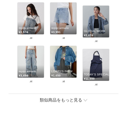
repipi armario
repipi armario
GLOBAL WORK
¥2,574
¥3,991
¥2,874
.st
.st
.st
repipi armario
LOWRYS FARM
TODAY'S SPECIAL
¥3,494
¥1,650
¥11,550
.st
.st
.st
類似商品をもっと見る