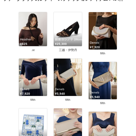
Heather
銀座ヨシノヤ (Women)/ギンザヨシノヤ
Deneb
¥825
¥25,300
¥7,920
.st
三越・伊勢丹
fifth
Deneb
Deneb
Deneb
¥7,920
¥5,940
¥5,940
fifth
fifth
fifth
GLOBAL WORK