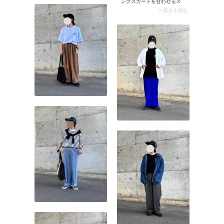
ングスカートを合わせるス
辛口なアウターは、ラフな
タイリングもおすすめで
> 続きを読む
パンツにぴったりマッチ。
す。異なるテイストのボト
暖かい着心地でハンサムな
ムスを合わせることで、都
ルックスに決まる一枚で
会的なゲームシャツコーデ
す。
が楽しめますよ。