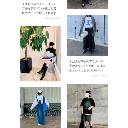
まずロゴスウェットはシン
プルなデザインを選ぶと普
段のコーデに取り入れやす
くなります。例えばクリー
> 続きを読む
ンな白地に爽やかなカレッ
ジロゴが入っているスウェ
ットはぴったり。ここにウ
エスト周りをタイトに絞っ
た黒のロングフレアスカー
トを合わせるとメリハリの
ある着こなしに。足元をツ
ヤのあるブラックブーツで
繋いで、きれいめに仕上げ
まだまだ厚手のアウターが
てみましょう。
手放せない2月上旬。ロゴス
ウェットにダウンジャケッ
トやツイードコートを羽織
> 続きを読む
れば、気温調節になりつつ
冬っぽさも控えめに。対し
てスウェットにリラクシー
な雰囲気があるので、重量
感のある冬用アウターも軽
やかに着こなせます。