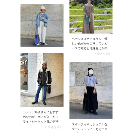
が完成します。もし上半身
がいかつい印象になってし
まったときは、ゆったりと
したパンツやスカートを合
わせると落ち着きますよ。
ベージュはナチュラルで優
しい色だからこそ、ワンピ
ースで着ると地味見えが気
になることも。そんな日
> 続きを読む
は、色鮮やかなカラーバッ
グで彩りを添えてみては？
スナップでは、グリーンの
バッグを合わせてアクセン
トに。ベーシックなワンピ
ースも一気に華やかに見え
ますよ。
カジュアル派さんにおすす
めなのが、ボアが入ったフ
ライトジャケット風のデザ
スポーティ＆カジュアルな
イン。フェイクレザーやナ
> 続きを読む
ゲームシャツに、あえてロ
イロン地にボアを合わせた