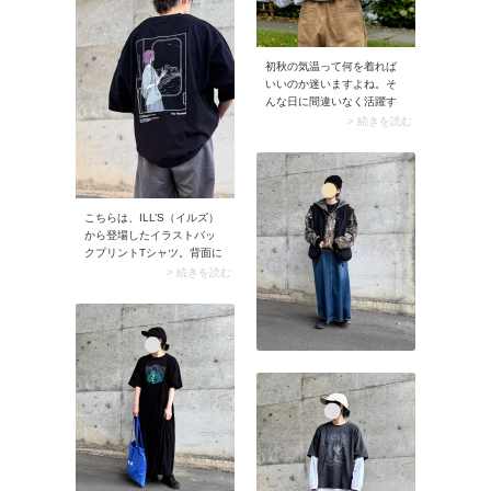
初秋の気温って何を着れば
いいのか迷いますよね。そ
んな日に間違いなく活躍す
るのがロンT（長袖Tシャ
> 続きを読む
ツ）です。プリントやフォ
トデザインを選ぶと今年っ
ぽく、カジュアルコーデが
あか抜けますよ♪
こちらは、ILL’S（イルズ）
から登場したイラストバッ
クプリントTシャツ。背面に
プリントされたちょっと懐
> 続きを読む
かしい感じのイラストデザ
インが今っぽくて素敵！ ユ
ニセックスで使えるアイテ
ムなので、彼と一緒にコー
デを楽しむこともできます
よ。▼ 着用アイテムと同じ
商品をチェックする（AD）
※価格、送料、その他につ
いては、商品のサイズや色
等によって異なる場合があ
りますILL’S（イルズ）25SS
新柄追加 イラストバックプ