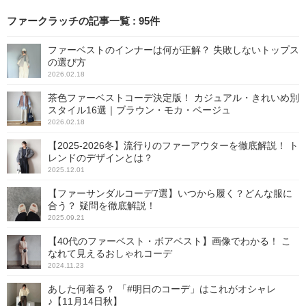
ファークラッチの記事一覧
:
95
件
ファーベストのインナーは何が正解？ 失敗しないトップス
の選び方
2026.02.18
茶色ファーベストコーデ決定版！ カジュアル・きれいめ別
スタイル16選｜ブラウン・モカ・ベージュ
2026.02.18
【2025-2026冬】流行りのファーアウターを徹底解説！ ト
レンドのデザインとは？
2025.12.01
【ファーサンダルコーデ7選】いつから履く？どんな服に
合う？ 疑問を徹底解説！
2025.09.21
【40代のファーベスト・ボアベスト】画像でわかる！ こ
なれて見えるおしゃれコーデ
2024.11.23
あした何着る？ 「#明日のコーデ」はこれがオシャレ
♪【11月14日秋】