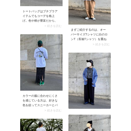
リント / ワンポイント刺繍
ビッグシルエット半袖Tシャ
トートバッグはプチプラア
ツ【公式】ZOZOTOWNで見
イテムでもコーデを格上
るZOZOTOWN Yahoo!店で
げ。色や柄が豊富だから、
見る
自分好みの1点を見つけやす
> 続きを読む
まずご紹介するのは、オー
いのもいいところです。メ
バーサイズTシャツに白のロ
インとしてもエコバッグと
ンT（長袖Tシャツ）を重ね
しても使える万能アイテム
たレイヤードコーデ。どん
なので、手に入れて損はな
> 続きを読む
な色にも合わせやすい白ロ
しです。
ンTは、Tシャツとの重ね着
スタイルで大活躍してくれ
ます。裾からもチラッとイ
ンナーを見せることで、全
体の統一感までアップしま
すよ。
カラーの服に合わせにくさ
を感じている方は、好きな
色を絞ってスニーカーとバ
ッグ、キャップなど小物で
> 続きを読む
集めておくとコーデにプラ
スしやすくなりますよ。ス
ナップでは深みのあるグリ
ーンのキャップ＆スニーカ