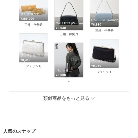
さんび/サンビ
¥385,000
GALLEST (Women)/ギャレスト
GALLEST (Women)/ギャレスト
¥6,930
三越・伊勢丹
¥6,930
三越・伊勢丹
三越・伊勢丹
フェリシモ FELISSIMO
¥9,350
フェリシモ FELISSIMO
¥9,350
フェリシモ
niko and ...
フェリシモ
¥6,000
.st
類似商品をもっと見る
人気のスナップ