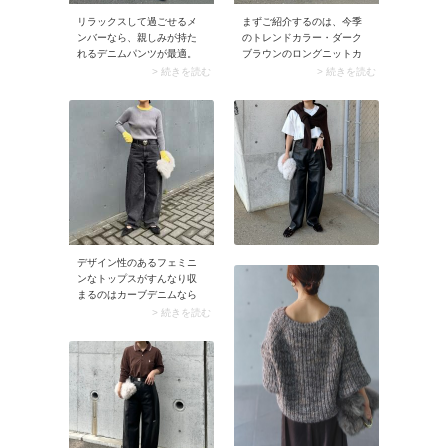
リラックスして過ごせるメ
まずご紹介するのは、今季
ンバーなら、親しみが持た
のトレンドカラー・ダーク
れるデニムパンツが最適。
ブラウンのロングニットカ
メンズライクなシルエット
ーディガン。ツヤ感のある
> 続きを読む
> 続きを読む
で快適にまとめたら、きれ
ブラックレザーパンツと合
いめなブルゾンやパンプス
わせてクールにまとめると
でしっかりとおしゃれ感を
大人っぽくて素敵です。イ
プラス。肩の力が抜けた今
ンナーには白のロンT（長袖
どきのバランスに決まりま
Tシャツ）を投入。明るさが
す。
プラスされ洗練ムードが高
まりますよ。
デザイン性のあるフェミニ
ンなトップスがすんなり収
まるのはカーブデニムなら
では。ぴったりめニットや
> 続きを読む
肌見せブラウスの甘さが落
ち着き、タウンユースに馴
染みます。