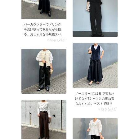
く見せる締め役として活躍
しますよ。
バーカウンターでドリンク
を受け取って飲みながら観
る、おしゃれな小規模スペ
ースでのライブ。そんなロ
> 続きを読む
ッカーが使えるかどうか微
妙な場所では、身軽になれ
るミニバッグがベストで
す。加えて服装も意識しま
しょう。来場者がクリエー
ターのような雰囲気の人が
多そうなら、ややきれいめ
が◎。ブラックコーデにメ
タリックゴールドのミニシ
ョルダーバッグを合わせれ
ノースリーブは1枚で着るだ
ばアクセントになります
けでなくTシャツとの重ね着
よ。
もおすすめ。ベストで取り
入れれば、晩夏にマンネリ
> 続きを読む
化してきたTシャツコーデに
変化をつけることも可能で
す。起毛感のあるベストを
選べば、秋らしいニュアン
スも生まれますよ。