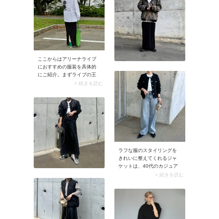
ーをチョイス。グリーンは
モノトーンコーデに馴染み
やすく、大人っぽさをプラ
スできるのが魅力です。
ここからはアリーナライブ
におすすめの服装を具体的
にご紹介。まずライブの王
道ファッションといえば「T
> 続きを読む
シャツ」。中でもライブTシ
ャツは参戦服の定番です。
半袖か長袖かは季節により
ますが、暑がりさんや熱気
あふれるライブなら半袖Tシ
ャツでOK。このとき温度調
節できるよう、脱ぎ着しや
すい羽織モノを忘れず持参
ラフな服のスタイリングを
しましょう。
きれいに整えてくれるジャ
ケットは、40代のカジュア
ルコーデにうってつけ。デ
> 続きを読む
ニムスタイルも、ノーカラ
ーのボタン付きジャケット
を羽織るだけでグッと品よ
く決まります。1枚持ってお
けばカジュアルを大人っぽ