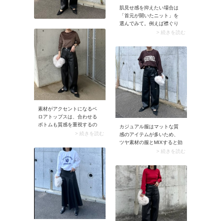
肌見せ感を抑えたい場合は
「首元が開いたニット」を
選んでみて。例えば襟ぐり
が深いニットはデコルテラ
> 続きを読む
インが映える一枚。2月下旬
～3月中旬にぴったりです。
素材がアクセントになるベ
ロアトップスは、合わせる
ボトムも質感を重視するの
カジュアル服はマットな質
が気分。エッジィなツヤが
> 続きを読む
感のアイテムが多いため、
あるレザーパンツを選ぶ
ツヤ素材の服とMIXすると効
と、モードなカジュアルコ
果的。スナップのようなロ
> 続きを読む
ーデにシフトします。素材
ゴが入ったニットには、光
自体に存在感がある分、デ
沢のあるレザーパンツを合
ザインはあえてシンプルに
わせてスタイリング。大人
まとめるのが洗練見えのコ
ならではのリッチなムード
ツです。
と奥行きが生まれます。