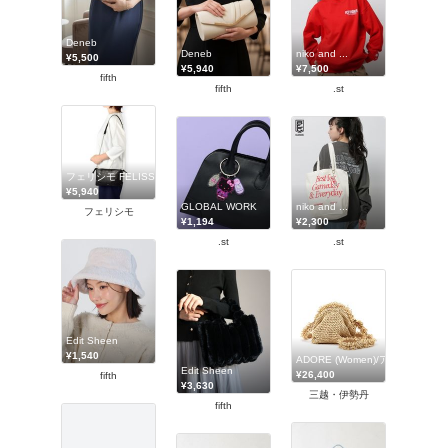
Deneb
niko and ...
Deneb
¥5,500
¥7,500
¥5,940
fifth
.st
fifth
フェリシモ FELISSIMO
¥5,940
GLOBAL WORK
niko and ...
フェリシモ
¥1,194
¥2,300
.st
.st
Edit Sheen
¥1,540
ADORE (Women)/アドーア
Edit Sheen
¥26,400
fifth
¥3,630
三越・伊勢丹
fifth