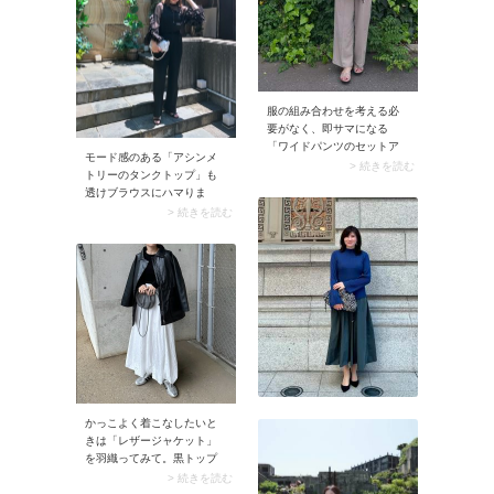
ニムパンツをチョイス。大
人に馴染むカジュアルコー
デが完成します。
服の組み合わせを考える必
要がなく、即サマになる
「ワイドパンツのセットア
モード感のある「アシンメ
ップ」は50代にうってつ
> 続きを読む
トリーのタンクトップ」も
け。ゆったりとしたワイド
透けブラウスにハマりま
パンツは肌離れがよく風通
す。シアーブラウスからワ
> 続きを読む
し抜群。ブラウスとのセッ
ンショルダーや左右非対称
トアイテムで取り入れれ
のタンクトップが透け見え
ば、ダボッとしたパンツも
して、コーデがおしゃれ見
きれいめに着こなせます
え。今っぽい装いに仕上げ
よ。
たいときはぜひ選んでみ
て。
かっこよく着こなしたいと
きは「レザージャケット」
を羽織ってみて。黒トップ
スがレザージャケットに馴
> 続きを読む
染んで、ハンサムなコーデ