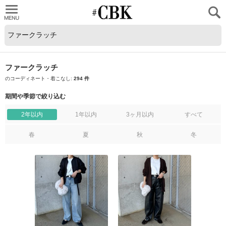
CUBKI
ファークラッチ
のコーディネート・着こなし:
294 件
期間や季節で絞り込む
2年以内
1年以内
3ヶ月以内
すべて
春
夏
秋
冬