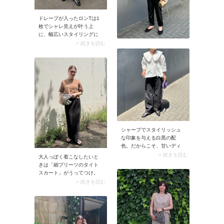
ドレープが入ったロンTは1
枚でシャレ見えが叶う上
に、幅広いスタイリングに
寄り添える名品。ディテー
> 続きを読む
ルが効いているため、ボト
ムはシンプルなブラウンの
パンツを合わせるだけでム
ードのある着こなしに。ド
レープによる首周りのさり
げない肌見せが、ハンサム
な中にひとさじの女性らし
さをプラスしてくれるのも
メリットです。この白×ブラ
ウンのコーデには黒の小物
シャープでスタイリッシュ
をプラス。ミニマルなカラ
な印象を与える白黒の配
ーバランスにまとまること
色。だからこそ、甘いディ
で、ムードがグッと高まり
テールの服を大人が存分に
ますよ。
> 続きを読む
大人っぽく着こなしたいと
楽しめるのも白黒コーデの
きは「細プリーツのタイト
いいところです。カラーア
スカート」がうってつけ。
イテムだと取り入れにくい
プリーツのヒダとタイトシ
> 続きを読む
と感じたレースのブラウス
ルエットの合わせ技で、ス
も、白と黒の組み合わせな
タイルアップまで狙えま
ら甘くなりすぎずモダンな
す。清涼感ときちんと感を
印象に。ボトムは全体の甘
兼ね備えているので、夏の
さを抜くよう、ラフな黒デ
オフィスコーデにも◎。