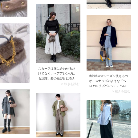
plage Wide Straight ニット
パンツ プラージュ パンツ そ
の他のパンツ グレー ベージ
ュ【送料無料】 価格：
23,100円（税込、送料無料)
(2024/9/26時点) 楽天で購入
▼ Plage（プラージュ）を
楽天市場で見る（AD）
【Plage（プラージュ）】
スカーフは服に合わせるだ
けでなく、ヘアアレンジに
春秋冬の3シーズン使えるの
も活躍。髪の結び目に巻き
が、スナップのような「ベ
着けることで、横顔やバッ
> 続きを読む
ロアのリブパンツ」。ベロ
クスタイルの印象がさりげ
ア独特のとろみ感とリブ仕
> 続きを読む
なく引き立ちます。また髪
立ての収縮性が効いて脚が
だけではなく、バッグの持
ほっそり見えますよ。オー
ち手に巻くスカーフアレン
バーサイズのトップスを合
ジもおすすめ。アイデア次
わせるとバランスのいい着
第で楽しみ方が広がるのが
こなしに。
スカーフのメリットです。