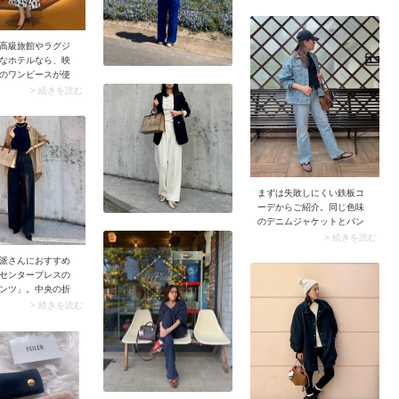
よ。 スナップではニュアン
シーな色味のハンサムなジ
ャケットを着用。
高級旅館やラグジ
「Plage（プラージュ）」の
なホテルなら、映
アウターは毎年人気があ
のワンピースが使
り、どれも上質な素材感と
総柄は若作りに見
> 続きを読む
すごくきれいなシルエット
と気になるもので
なので、ぜひ試してみてく
何学模様やパター
ださい。 ▼ Plage（プラー
たモチーフ柄なら
ジュ）おすすめアイテムを
い装いに。着るだ
楽天市場で見る（AD） ※価
デが華やぐとあり
格、送料、その他について
ぴったりです。
は、商品のサイズや色等に
よって異なる場合がありま
まずは失敗しにくい鉄板コ
す plage R’IAM OXテーラー
ーデからご紹介。同じ色味
ドジャケット プラージュ ジ
のデニムジャケットとパン
ャケット・アウター テーラ
ツを合わせ、セットアップ
> 続きを読む
ードジャケット・ブレザー
風にまとめてみましょう。
派さんにおすすめ
ブラック ブラウン【送料無
このとき明るめのブルーデ
センタープレスの
料】 価格：37,400円（税
ニムならインナーや小物は
ンツ」。中央の折
込、送料無料) (2024/9/26時
黒など濃色を選び、全体を
体的なシルエット
> 続きを読む
点) 楽天で購入 plage R’IAM
引き締めるのがコツ。上下
コーデがきちんと
ノーカラーシャツ プラージ
デニムのカジュアルな着合
リュームシルエッ
ュ トップス シャツ・ブラウ
わせが、程よくきれいめで
ツがダラしなく見
ス ベージュ ブラック ホワイ
メリハリのあるスタイリン
リーンな雰囲気を
ト【送料無料】 価格：
グに決まります。
す。
17,600円（税込、送料無料)
(2024/9/26時点) 楽天で購入