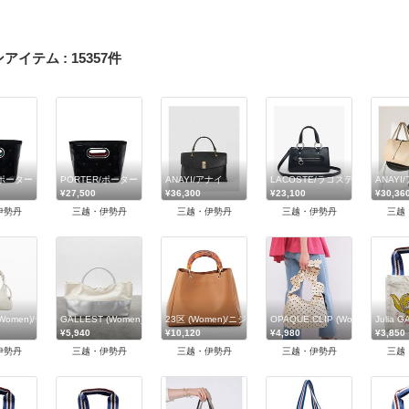
ンアイテム
:
15357
件
/ポーター
PORTER/ポーター
ANAYI/アナイ
LACOSTE/ラコステ
ANAYI
¥27,500
¥36,300
¥23,100
¥30,36
伊勢丹
三越・伊勢丹
三越・伊勢丹
三越・伊勢丹
三越
/Men)/トフ＆ロードストーン
l (Women)/デシグアル
GALLEST (Women)/ギャレスト
23区 (Women)/ニジュウサンク
OPAQUE.CLIP (Women)/
Julia
¥5,940
¥10,120
¥4,980
¥3,850
伊勢丹
三越・伊勢丹
三越・伊勢丹
三越・伊勢丹
三越