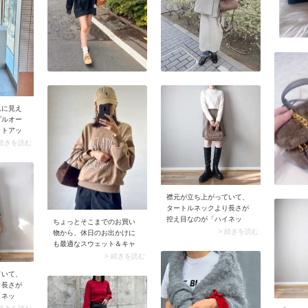
の組み合わせは今っぽさと
スタイルアップの両方を叶
える、まさに最強コンビ。
黒コートの着こなしにマン
ネリを感じたら、まずは足
元から更新してみるのもお
すすめです。
れに見え
プルオー
ットアッ
デザイン
 続きを読む
清涼感た
サリー映
ルながら
ります。
襟元が立ち上がっていて、
タートルネックより長さが
控え目なのが「ハイネッ
ちょっとそこまでのお買い
ク」。首元を折らずに着る
> 続きを読む
物から、休日のお出かけに
ため、スッキリ見えるのが
も最適なスウェット＆キャ
魅力です。襟元は短めだけ
ップのブラウンコーデに足
> 続きを読む
どフィットすることで冷た
したいのはゴールドのボリ
ていて、
い風が入りにくくなり、寒
ュームピアス。それだけで
り長さが
さ対策にうってつけ。
たちまちワンランク上の着
イネッ
こなしに。縦にボリューム
ずに着る