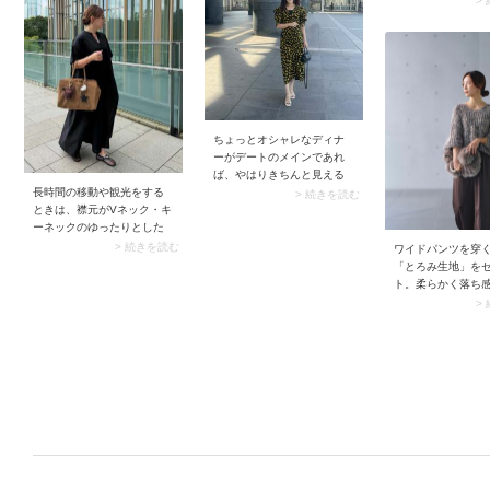
>
ダークカラーのニットをイ
ため、スッキリ見
ンすると冬の装いにしっく
魅力です。襟元は
りマッチします。
どフィットするこ
い風が入りにくく
さ対策にうってつ
ちょっとオシャレなディナ
ーがデートのメインであれ
ば、やはりきちんと見える
服装が安心です。ボディラ
長時間の移動や観光をする
> 続きを読む
インが美しく見えるスリム
ときは、襟元がVネック・キ
シルエットの花柄ワンピー
ーネックのゆったりとした
スなら、どんな相手にも好
ワンピースがおすすめ。鋭
> 続きを読む
ワイドパンツを穿
印象を与えます。ワンピー
角に開いた襟元がゆるっと
「とろみ生地」を
スが黒地のときは、靴など
したワンピースを引き締
ト。柔らかく落ち
小物に明るい色を選び軽や
め、クリーンなルックス
素材なので、ワイ
>
かさをプラスしましょう。
に。おしゃれしながら体型
ットでも着膨れ感
カバーとラクな着心地を楽
しかも女性らしく
しめます。
ーな雰囲気を醸し
す。 加えてコーデ
ージュ・モカ・ブ
でまとめてみて。
ル感が高まること
やすい印象を与え