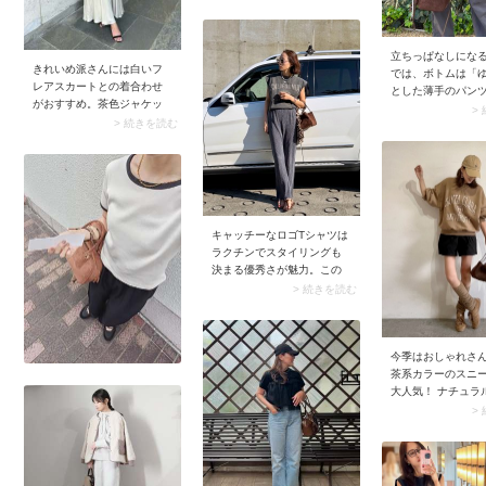
立ちっぱなしにな
きれいめ派さんには白いフ
では、ボトムは「
レアスカートとの着合わせ
とした薄手のパン
がおすすめ。茶色ジャケッ
適解。薄めの素材
>
トの落ち着きはそのまま
> 続きを読む
れることで気温が
に、スカートの明るい色味
快適に過ごせます
と揺れ感から春らしさをプ
のあるシルエット
ラスできます。インナーに
ストレッチ性も備
はシンプルなキャミソー
パンツを選ぶと動
ル、足元はサンダルをチョ
ですよ。
イス。適度に肌見せして抜
キャッチーなロゴTシャツは
け感を出すのがあか抜けの
ラクチンでスタイリングも
コツです。
決まる優秀さが魅力。この
夏は、雰囲気のある着こな
> 続きを読む
しが楽しめるヴィンテージ
ライクな風合いを選ぶのが
おすすめ。リラクシーなボ
トムを合わせて抜け感たっ
今季はおしゃれさ
ぷりにまとめるのが今の気
茶系カラーのスニ
分です。
大人気！ ナチュラ
ージが逆にトレン
>
ているんです。ス
を新調する予定の
らしさ全開に装え
ニーカーをぜひ選