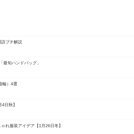
コーデのおすすめはキャミ
ソールやタンクトップとの
組み合わせ。肌見せの多い
トップスも、ベロアパンツ
を合わせれば落ち着いた印
象に。さらに異素材ミック
スでおしゃれに仕上がりま
す。
用語プチ解説
の「最旬ハンドバッグ」
指輪）4選
月4日秋】
ゃれ服装アイデア【1月26日冬】