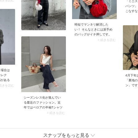
 続きを読む
のあるデザインは華やかな
「ミニス
えるのが
印象になりすぎないのも大
パンツ」
短めだけ
人向きです。
こなすな
とで冷た
ットとコ
なり、寒
襟高ニッ
け。
時短でマンネリ解消した
たなくし
い！ そんなときには派手め
まとめま
のバッグがイチ押しです。
すっぽり
大胆カラーやもこもこ素材
> 続きを読む
ーツがイ
など、エッジの効いたバッ
クとの合
グを持つだけでコーデ全体
ニ丈ボト
があか抜けます。バッグな
外れに見
ら気軽に試せるから、コー
デを考えるのが苦手な方で
も安心して取り入れられま
く場合は
すよ。
セレク
4月下旬
感がある
「裏地の
ドシルエ
ン」です
 続きを読む
はなし。
のある生
リラクシ
りで、爽
シーズンレス化が進んでい
出しま
上がりま
る最近のファッション。近
の色をベ
かさばら
年ではベロアの半袖Tシャツ
ラウン系
って脱い
が多くのブランドから販売
> 続きを読む
ナチュラ
びやすい
されるなど、夏向きのベロ
で親しみ
アアイテムが多く登場して
ますよ。
います。起毛素材ではない
薄手のベロアパンツなら夏
スナップをもっと見る
シーズンも穿けますよ。夏