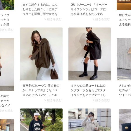
GU（ジーユー）「オーバー
まずご紹介するのは、ふん
サイズシャツ」はコーデに
わりとした白ニットに白ア
あか抜け感をもたらす名
ウターを羽織り華やかさを
るライブ
旅行先が
品。こちらもきれいめ派さ
演出しながら、チノパンで
> 続きを読む
> 続きを読む
ゆったり
ュアリー
んにおすすめのアイテムで
親しみやすさもプラスした
ツ」が最
える総柄
す。程よく肌見せするよう
こちらのコーデ。白とベー
で取り入
えます。
 続きを読む
シャツを着こなしてスウェ
ジュのまろやかな色合い
高くても
えないか
ット地のスカートを合わせ
が、大人ならではの上品さ
。ゆとり
すが、幾
ると、ヘルシーな雰囲気に
を引き立てます。
に加えて
ン化され
仕上がります。
えている
大人っぽ
きやすい
けでコー
50代に
きれいめ
ミドル丈の黒コートにはロ
春秋冬の3シーズン使えるの
なのが「
ングブーツを合わせてスタ
が、スナップのような「ベ
ワイドパ
イリングをアップデートし
ロアのリブパンツ」。ベロ
んの間で
り目が立
てみましょう。さらにアウ
ア独特のとろみ感とリブ仕
> 続きを読む
> 続きを読む
ーカーが
を作り、
ターとブーツともに長め丈
立ての収縮性が効いて脚が
ルなイメ
見え。ボ
だからこそ合わせたいのが
ほっそり見えますよ。オー
ドになっ
 続きを読む
トのパン
ミニ丈ボトム。脚見せスタ
バーサイズのトップスを合
ニーカー
えず、ク
イルも気負うことなく、こ
わせるとバランスのいい着
方は、秋
演出しま
のバランスなら大人世代も
こなしに。
る茶系ス
挑戦しやすいはずです。こ
んでみて