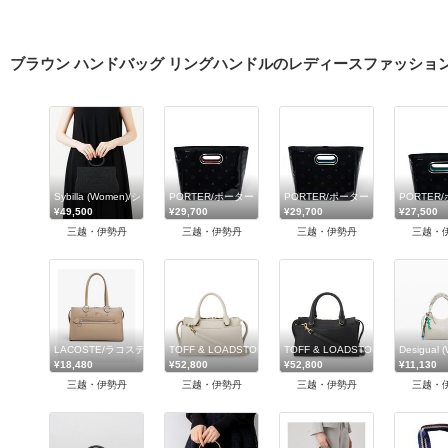
ブラウン ハンドバッグ リングハンドルのレディースファッショ
Sybilla (Women)/シビラ
PORTER/ポーター
PORTER/ポーター
PORTER
¥49,500
¥29,700
¥29,700
¥27,500
三越・伊勢丹
三越・伊勢丹
三越・伊勢丹
三越・
LACOSTE/ラコステ
TOFF & LOADSTONE (Women/Men)/トフ＆ロードストーン
TOFF & LOADSTONE (Women
Desigua
¥18,480
¥52,800
¥52,800
¥11,130
三越・伊勢丹
三越・伊勢丹
三越・伊勢丹
三越・