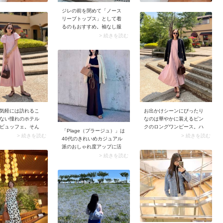
ジレの前を閉めて「ノース
リーブトップス」として着
るのもおすすめ。袖なし服
として涼しく過ごせるのは
> 続きを読む
もちろん、アウターのイメ
ージが強いジレを新鮮にコ
ーデできます。なおジレは
袖ぐりが大きく開いている
ので、見えてもいいインナ
ーを仕込んでおくのがポイ
ント。
気軽には訪れるこ
お出かけシーンにぴったり
ない憧れのホテル
なのは華やかに装えるピン
ビュッフェ。そん
クのロングワンピース。ハ
「Plage（プラージュ）」は
には華やかな一枚
リのある生地感＆フレアシ
> 続きを読む
> 続きを読む
40代のきれいめカジュアル
ます。パフスリー
ルエットならお腹周りをさ
派のおしゃれ度アップに活
ガントなライトピ
りげなくカバーしてくれま
躍するアイテムが充実。合
> 続きを読む
ングワンピースは
す。ブラウンの小物＆ジャ
わせやすいベーシックな雰
ぴったり。きちん
ケットで上品に引き締める
囲気がありながら、こだわ
叶うのに、フレア
と、甘すぎない大人のエレ
りのディテールがシャレた
トのワンピースな
ガントコーデが完成。
雰囲気をつくります。中で
け感ゼロです。
もブランドのアイコンカラ
ーとも呼べるベージュのア
イテムは要チェック。他に
はない洗練感があります