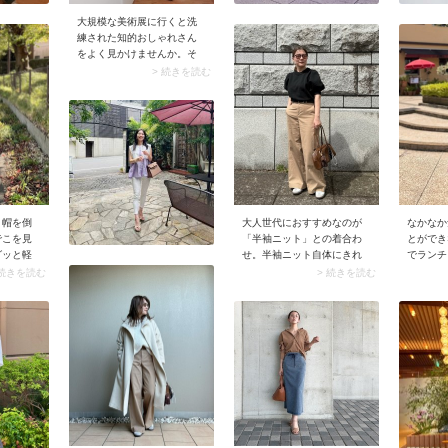
大規模な美術展に行くと洗
練された知的おしゃれさん
をよく見かけませんか。そ
んな人々の一員になれそう
> 続きを読む
なスタイルを選んでみるの
も楽しいはずです。例え
ば、同色デニムのワンピー
ス×オーバーサイズシャツの
デニムオンデニムコーデで
自分らしいおしゃれをアピ
ール。キャッチーな小物を
合わせてセンスよくまとめ
ると素敵！
大人世代におすすめなのが
なかなか
ト帽を倒
「半袖ニット」との着合わ
とができ
でこを見
せ。半袖ニット自体にきれ
でランチ
グッと軽
いめ感があるので、合わせ
なシーン
で被った
> 続きを読む
 続きを読む
るだけでお出かけコーデに
が似合い
っぽさが
決まります。加えておすす
ブがエレ
。耳はニ
めなのが、半袖ニットを白or
ンクのロ
、半分よ
黒で取り入れること。ベー
まさしく
えている
ジュ色パンツを上品に着こ
と見えは
。ミディ
なせますよ。
シルエッ
の場合は
ら締め付
ままかぶ