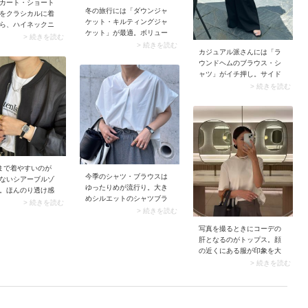
カート・ショート
冬の旅行には「ダウンジャ
をクラシカルに着
ケット・キルティングジャ
ら、ハイネックニ
ケット」が最適。ボリュー
ーデ。首に沿った
> 続きを読む
ミーなアウターですが、パ
> 続きを読む
トが脚出しを目立
カジュアル派さんには「ラ
ッカブル仕様を選べばコン
、コーデを上品に
ウンドヘムのブラウス・シ
パクトに畳めて省スペース
す。 靴はひざ下を
ャツ」がイチ押し。サイド
収納できます。なお寒冷地
包み込むロングブ
の裾を丸くしたようなデザ
> 続きを読む
へ出かける場合は保温性に
チ押し。ハイネッ
インは、インせずそのまま
優れたダウンジャケットを
わせ技により、ミ
でサマになる優れモノ。側
選んで、万全に防寒対策し
ムを穿いても季節
面のヘムラインが上がって
ましょう。
えません。
いるので、下に着たボトム
がチラリと覗きコーデがス
ッキリと見えます。
まで着やすいのが
今季のシャツ・ブラウスは
ないシアーブルゾ
ゆったりめが流行り。大き
。ほんのり透け感
めシルエットのシャツブラ
地は季節感たっぷ
> 続きを読む
ウスの裾は「ふんわりイン
> 続きを読む
やかなコーデに仕
する」のがおすすめです。
す。しかも軽くて
写真を撮るときにコーデの
ウエストまわりにブラウジ
ないので、暑くな
肝となるのがトップス。顔
ング（ふくらみ）をもたせ
だときにも持ち運
の近くにある服が印象を大
ることで、大人っぽいこな
ですよ。
きく左右するので、あらか
> 続きを読む
れ感を演出してお腹のライ
じめ映りを考えて準備して
ンもさりげなくカバー。ち
おきたいですね。まず写真
なみにキッチリ入れ込むの
映えするトップスの条件は
はヤボッたく見えそうなの
「無地の明るい色」。スナ