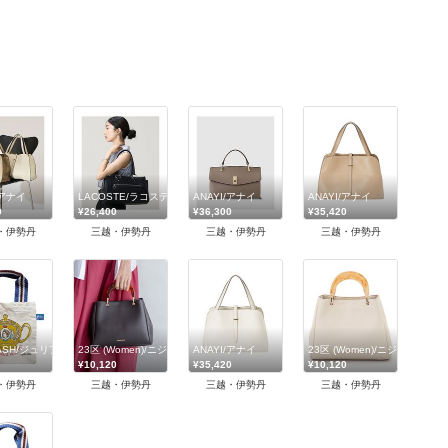
/アナイ
LACOSTE/ラコステ
ANAYI/アナイ
ANAYI/アナイ
0
¥26,400
¥36,300
¥35,420
・伊勢丹
三越・伊勢丹
三越・伊勢丹
三越・伊勢丹
オペークドットクリップ
 GASH/ジュリア・ガッシュ
23区 (Women)/ニジュウサンク
ANAYI/アナイ
23区 (Women)/ニジュウサンク
¥10,120
¥35,420
¥10,120
・伊勢丹
三越・伊勢丹
三越・伊勢丹
三越・伊勢丹