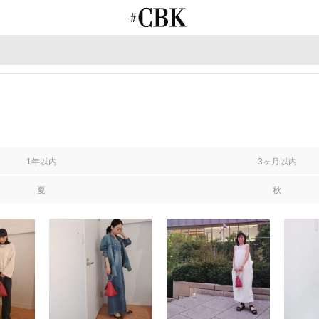
CUBKI
1年以内
3ヶ月以内
夏
秋