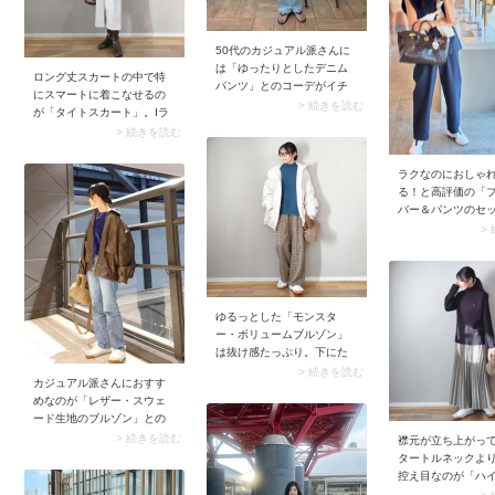
は。
50代のカジュアル派さんに
は「ゆったりとしたデニム
ロング丈スカートの中で特
パンツ」とのコーデがイチ
にスマートに着こなせるの
押し。ゆったりめのデニム
> 続きを読む
が「タイトスカート」。Iラ
は今シーズン主流な上に脚
インのスカートとロングブ
> 続きを読む
のラインを拾わない優れモ
ーツが繋がり、縦長シルエ
ノ。ここにスナップのよう
ットに。加えておすすめな
なドッキングTシャツやバン
ラクなのにおしゃ
のがスリット入りのスカー
ドカラーブラウスを合わせ
る！と高評価の「
トを選ぶこと。足の可動域
ると、コーデにお出かけ感
バー＆パンツのセ
が広がって歩きやすくなる
が加わります。
プ」。ミニマルな
>
上に、抜け感のある装いに
はリラクシーかつ
決まります。
っぷりで、アクセ
えも抜群。シンプ
コーデがサマにな
ゆるっとした「モンスタ
ー・ボリュームブルゾン」
は抜け感たっぷり。下にた
っぷり着込んでもパツパツ
> 続きを読む
カジュアル派さんにおすす
になりづらいので、厚手ニ
めなのが「レザー・スウェ
ットを着るときのアウター
ード生地のブルゾン」との
として役立ちます。あった
着合わせ。薄色デニムパン
> 続きを読む
かくリラクシーに決まると
襟元が立ち上がっ
ツに羽織ることでヴィンテ
あり、冬にはぴったり！
タートルネックよ
ージ感が引き立ち、こなれ
控え目なのが「ハ
た装いに。ブルゾンの下に
ク」。首元を折ら