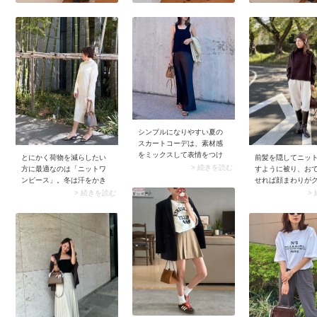
シンプルになりやすい夏の
スカートコーデは、素材感
をミックスして表情をつけ
とにかく荷物を減らしたい
前髪を隠してニッ
ると一気にシャレ見え。例
> 続きを読む
方に最適なのは「ニットワ
すように被り、お
えば黒のサテンスカートに
ンピース」。冬は汗をかき
せれば顔まわりが
シャギーな黒タンクトップ
にくいこともあり、インナ
やかに。前髪あり
> 続きを読む
>
を合わせれば、ワンカラー
ーを替えるだけで対応でき
ときと比べて大人
で奥行きのあるスタイリン
る優れものです。2日とも同
増すのが魅力です
グに仕上がります。サテン
じ服なのはちょっと……と
ット帽から出さず
素材はツヤがあるからこ
いう場合は、タイツ・靴下
り下くらいから見
そ、異素材とのコントラス
のデザインや小物を変えて
とグッドバランス
トが引き立ち華やかな印象
印象チェンジ。そのほかネ
アム～ロングへア
に。プレーンな着合わせで
ックレスやスカーフを使う
耳にかけず、その
も地味見えしない、大人に
ときれいめ感が増し、50代
ってもOKです。
ぴったりな夏コーデが完成
の装いに馴染みます。
します。