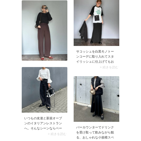
感も高まり、着回しやすく
なりますよ。
サコッシュを白黒モノトー
ンコーデに取り入れてスタ
イリッシュに仕上げてもお
しゃれ。スポーティなアイ
> 続きを読む
テムを大人っぽく使うこと
で、今っぽいバランスが楽
しめます。サコッシュは今
もおしゃれに使える優秀ア
イテム。ぜひ、ご自身のサ
コッシュもコーデに取り入
れてみてください。
いつもの友達と新規オープ
ンのイタリアンレストラン
バーカウンターでドリンク
へ。そんなシーンならベー
を受け取って飲みながら観
シックな白カットソー×黒ワ
> 続きを読む
る、おしゃれな小規模スペ
イドデニムパンツなど、大