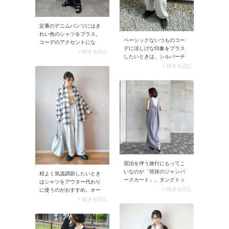
中央ではなく、おへその横
あたりに来るようにつける
とスマートなルックスに。
定番のデニムパンツにはき
れい色のシャツをプラス。
ベーシックないつものコー
コーデのアクセントにな
デに涼しげな印象をプラス
り、またシャツなら脱ぎ着
> 続きを読む
したいときは、シルバーチ
しやすいので季節の変わり
ェーンネックレスが最適。
> 続きを読む
目にぴったりです。その際
中でもおすすめなのが程よ
デニムパンツはベルトやト
いボリューム感＆長さのシ
ップスインなどウエストマ
ルバーネックレス。やや厚
ークするのがポイント。シ
みのあるカットソーに合わ
ャツを羽織ったときにメリ
せてもバランスよく決まる
ハリが出てすっきり見えま
のが魅力です。
すよ。
宿泊を伴う旅行にもってこ
いなのが「筒状のジャンパ
程よく気温調節したいとき
ースカート」。タンクトッ
はシャツをアウター代わり
プやTシャツなどトップスを
> 続きを読む
に使うのがおすすめ。オー
替えるとコーデの印象が変
バーサイズシルエットを選
> 続きを読む
わるので、少ない服で着回
んでおくと、腰まわりまで
しできますよ。ストンと落
すっぽりカバーできます。
ちる筒のようなシルエット
薄手素材かつ丈感が長すぎ
は通気性がよく、スマート