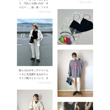
ャツ」。袖が短いぶん、ボ
> 続きを読む
て、汚れにも強いのが「ネ
タンを留めてデコルテライ
イビー」。油・炭・ソース
ンの肌見せを抑えるのがお
やタレなど、BBQにありが
> 続きを読む
すすめ。上品に仕上がり、
ちな汚れが目立たないのが
またヘンリーネックに視線
ネイビーの特徴です。イチ
が集まることで気になる二
押しなのがインディゴデニ
の腕をさりげなくカバーで
ムのパンツ。汚れてもガン
きますよ。
ガン洗える上に、デニム素
材は火の粉が飛んできたと
きに燃え広がりにくいんで
す。
取り入れやすくデイリーユ
ースに大活躍するのがスト
ライプ柄ワイドパンツ。サ
ラリとした薄手コットンの
> 続きを読む
イージーパンツで取り入れ
れば、汗をかいても気軽に
お洗濯できるからより便利
です。ストライプパンツは
黒Tシャツ×白シアーシャツ
のコーデを軽やかに盛り上
げたいときにもぴったり。