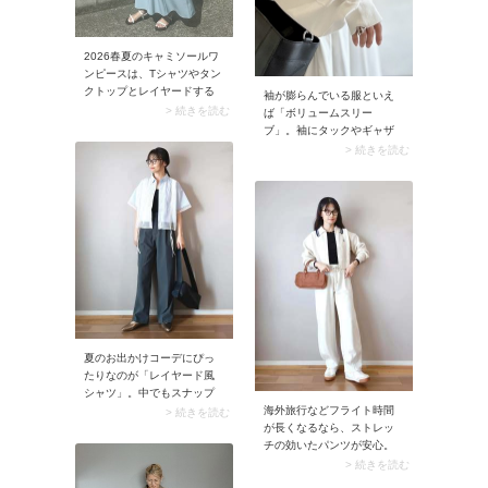
2026春夏のキャミソールワ
ンピースは、Tシャツやタン
クトップとレイヤードする
袖が膨らんでいる服といえ
のを前提に作られたデザイ
> 続きを読む
ば「ボリュームスリー
ンが旬。カジュアルさと女
ブ」。袖にタックやギャザ
性らしさを兼ね備えたコー
ーを施すことでボリューム
> 続きを読む
デにまとまり、トレンド感
を出した袖全般を指しま
がありながらも気負わず取
す。ちなみにボリュームス
り入れられるのが魅力で
リーブは特定のデザインで
す。50代にとっても着こな
はなく、ふわりと膨らませ
しやすく、無理なく今っぽ
た袖の総称。袖山や袖口に
いスタイリングが楽しめま
量感を集めたり、ニットや
す。
アウターに使われていたり
と、バリエーションはさま
ざまです。
夏のお出かけコーデにぴっ
たりなのが「レイヤード風
シャツ」。中でもスナップ
のようなシアー素材×シャツ
海外旅行などフライト時間
> 続きを読む
のデザインはシーズンムー
が長くなるなら、ストレッ
ドとトレンド感を兼ね備え
チの効いたパンツが安心。
た人気アイテム。1枚で異素
イチ押しは「薄手のジョガ
> 続きを読む
材MIXのコーデが楽しめます
ーパンツ・スウェットパン