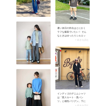
暑い休日の外出はとにかく
ラフな服装でいたい！ そん
なときはゆったりシルエッ
トのロゴTシャツにショート
> 続きを読む
パンツを合わせてみましょ
う。ショートパンツもワー
ク感のあるコットンやナイ
ロンなど肌あたりのいい素
材を選ぶと、より快適度が
高まります。
インディゴのデニムシャツ
は「黒スカート・黒パン
ツ」と相性バツグン。下に
白Tシャツを忍ばせるとネイ
> 続きを読む