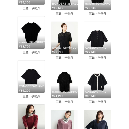
¥25,300
BORDERS at BALCONY (Women)/ボーダーズアットバ
maison TOMORROWLAND/
¥16,500
¥23,100
三越・伊勢丹
三越・伊勢丹
三越・伊勢丹
maison TOMORROWLAND/メゾン トゥモローランド
¥18,700
Sybilla (Women)/シビラ
CABaN/キャバン
¥29,700
¥27,500
三越・伊勢丹
三越・伊勢丹
三越・伊勢丹
TOMORROWLAND .B (Women)/トゥモローランド ビー
¥35,200
maison TOMORROWLAND/メゾン トゥモローランド
CABaN/キャバン
¥24,200
¥38,500
三越・伊勢丹
三越・伊勢丹
三越・伊勢丹