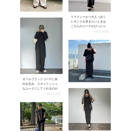
リラクシーかつ大人っぽく
レギンスを穿きたいときは
こちらのコーデがぴったり
です。レギンスはフレアタ
> 続きを読む
イプを選び、肌見せ感のあ
るヘルシーなインナーにロ
ング丈のカーディガンを
ON。おしり周りをさりげな
く目隠ししながら、フレア
レギンスならではのきれい
なシルエットが際立つコー
デが楽しめます。
オールブラックコーデに余
白を生み、スタイリッシュ
なムードにしてくれるのが
白バッグ。全身黒でまとめ
> 続きを読む
るスタイルだからこそ、バ
ッグで少し白を足すだけで
抜け感とコントラストが生
まれ、一気にスタイリッシ
ュな印象に。ホワイトコー
デと同様に、こちらもバッ
グの白色をどこかで一カ所
カラーリンクするのがおす