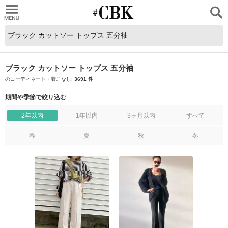
CUBKI
ブラック カットソー トップス 五分袖
のコーディネート・着こなし:
3691 件
期間や季節で絞り込む
2年以内
1年以内
3ヶ月以内
すべて
春
夏
秋
冬