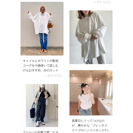
ースでのライブ。そんなロ
> 続きを読む
人カジュアルなムードにま
ッカーが使えるかどうか微
とめてみましょう。白カッ
妙な場所では、身軽になれ
トソーはフレアスリーブな
るミニバッグがベストで
ど少しデザイン性のあるも
す。加えて服装も意識しま
のを選ぶのがおすすめで
しょう。来場者がクリエー
す。これだけでこなれ感が
ターのような雰囲気の人が
アップしますよ。
多そうなら、ややきれいめ
が◎。ブラックコーデにメ
タリックゴールドのミニシ
ョルダーバッグを合わせれ
ばアクセントになります
よ。
キャメルとホワイトの配色
コーデを小物使いで楽しむ
のもおすすめ。白のカット
ソーにデニムパンツを合わ
> 続きを読む
せたベーシックな装いに、
キャメルのバッグをプラス
すれば品のよさが漂う大人
カジュアルに。服自体はカ
ジュアルでもラフに見えす
ぎないのは、キャメル×ホワ
イトならではの配色マジッ
クです。
真夏日にうってつけなの
が、爽やかな「フレンチス
リーブのヘンリーネックTシ
クリーンな印象で着こなせ