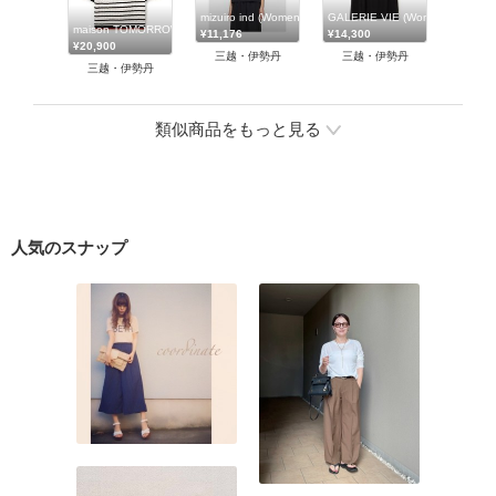
mizuiro ind (Women)/ミズイロインド
GALERIE VIE (Women)/ギ
maison TOMORROWLAND/メゾン トゥモローランド
¥11,176
¥14,300
¥20,900
三越・伊勢丹
三越・伊勢丹
三越・伊勢丹
類似商品をもっと見る
人気のスナップ