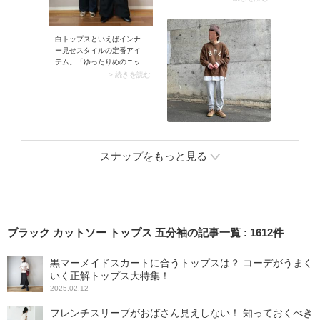
ビー×黒の大人っぽい配色が
映えて、こなれた着こなし
に決まります。
白トップスといえばインナ
ー見せスタイルの定番アイ
テム。「ゆったりめのニッ
ト」の下に着て袖口や裾か
> 続きを読む
らチラ見せすればコーデの
アクセントに。白トップス
から立体感が生まれ、スタ
イリングに抜け感が加わり
ます。
スナップをもっと見る
ブラック カットソー トップス 五分袖の記事一覧
:
1612
件
黒マーメイドスカートに合うトップスは？ コーデがうまく
いく正解トップス大特集！
2025.02.12
フレンチスリーブがおばさん見えしない！ 知っておくべき