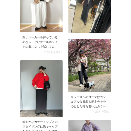
キャップを取り入れたアメ
カジっぽいラフコーデにも
よく似合いますよ。
白いパーカーを持っている
のなら、ぜひオールホワイ
トの着こなしを試してみ
て。ボトムはパーカーと馴
> 続きを読む
染みのいい白のスウェット
パンツをセレクト。インナ
ーや足元など、ほんの少し
濃い色を取り入れて引き締
めるとメリハリのある仕上
がりに。クリーンな雰囲気
のワンカラーコーデにまと
まり素敵ですよ。
今シーズンのコーデはカジ
ュアルな服装も基本色を中
心とした落ち着いたカラー
が人気。そこで斜め掛けシ
> 続きを読む
ョルダーバッグはブラック
をチョイス。合わせるキャ
鮮やかなカラートップスの
ップやパンツもブラックで
スタイリングに黒キャップ
まとめれば、上品な大人カ