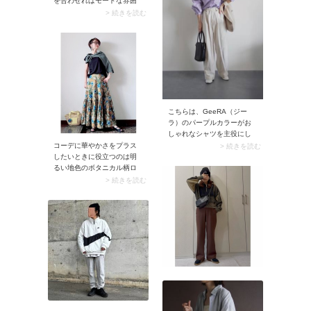
を合わせればモードな雰囲
ジュアルコーデに仕上がり
気に。色のコントラストで
> 続きを読む
ます。
エッジが効くので、ちょっ
と辛口に見せたいときには
最適です。トップスの色を
コーデの主役にしたい日
は、ぜひ黒キャップを選ん
でみて。
こちらは、GeeRA（ジー
ラ）のパープルカラーがお
しゃれなシャツを主役にし
たコーデ。ジーラにはカジ
コーデに華やかさをプラス
> 続きを読む
ュアルな中に上品さも漂う
したいときに役立つのは明
デザインシャツが豊富。と
るい地色のボタニカル柄ロ
ってもプチプラなので、こ
ングスカート。モデルさん
> 続きを読む
んなカラーシャツに色違い
は裾がティアードになった
でチャレンジしてみるのも
甘いシルエットが目を引く
楽しいかもしれません♪▼ 着
スカートをチョイス。トッ
用アイテムと同じ商品をチ
プスはブラックTシャツなど
ェックする（AD） ※価格、
シンプルに仕上げるのがベ
送料、その他については、
ストです。
商品のサイズや色等によっ
て異なる場合があります
GeeRA（ジーラ）オーバー
サイズベーシックルーズシ
ャツ【公式】ZOZOTOWNで