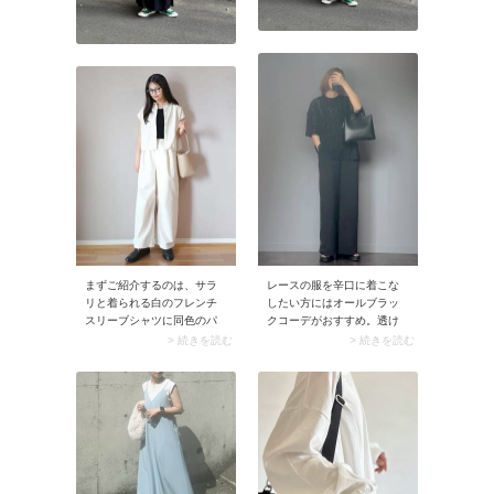
す。
まずご紹介するのは、サラ
レースの服を辛口に着こな
リと着られる白のフレンチ
したい方にはオールブラッ
スリーブシャツに同色のパ
クコーデがおすすめ。透け
ンツを合わせたスタイル。
感のあるレースが軽やかさ
> 続きを読む
> 続きを読む
インナーの黒カットソーで
を生み出すため、全身ブラ
引き締めることで、軽やか
ックでも重たく見えませ
さの中に程よいメリハリ感
ん。レース服に加えてレザ
をプラス。白のクリーンな
ーやサテンなど異なる素材
爽やかさとモノトーンなら
を組み合わせると、さらに
ではのシャレ感を同時に味
奥行きのあるスタイリング
わえる、大人の夏にぴった
に。
りな着こなしです。