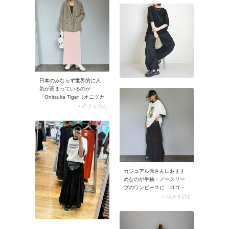
よ。
ツ」です。ゆったりしとシ
ルエットかつ生地に伸縮性
があるため穿き心地はバツ
グン。動きやすく、スポー
ティなルックスも魅力で
す。
日本のみならず世界的に人
気が高まっているのが
「Onitsuka Tiger（オニツカ
タイガー）」のスニーカ
> 続きを読む
ー。きれいめコーデにも馴
染むすっきりとしたデザイ
ンが注目を集めています。
クリーンな白ならオフィス
シーンにも取り入れやいで
すよ。
カジュアル派さんにおすす
めなのが半袖・ノースリー
ブのワンピースに「ロゴ・
プリントTシャツ」を重ね着
> 続きを読む
すること。Tシャツ×スカー
トコーデに見えるため同じ
ワンピースでも違う印象
に。ワンピースの普段使い