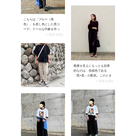
すめ。スナップでは靴で白
を取り入れていますが、重
ね着のインナーや靴下で白
を覗かせるのもGOODで
こちらは「ブルー（青
す。さらにはオールブラッ
色）」を差し色にした黒コ
クコーデだけでなく、ダー
ーデ。クールな印象を作っ
クトーン全般に白バッグは
てくれるブルーは、同じく
> 続きを読む
好相性。ぜひさまざまな暗
辛口モードな黒コーデと好
い色の服装に取り入れてコ
相性！ 涼しげな印象もプラ
ーデの幅を広げてみてくだ
スできるので、夏の黒コー
さい。
デを軽やかにしてくれる効
果も期待できますよ。
着痩せ見えにもっとも効果
的なのは、収縮色である
「黒×黒」の配色。このとき
ボリューミーな黒ワイドパ
> 続きを読む
ンツが重たく見えないよ
う、トップスに肌見せ感の
あるものを合わせるのがオ
シャレ見せのコツです。例
えばスナップのようなオー
プンショルダーやハートネ
ックなら露出感が控えめ
で、50代が取り入れやすい
もの。女性らしい抜け感が
加わり、オールブラックの
スタイリングが華やぎま