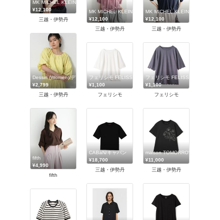
MK MICHEL KLEIN (Women)/エムケーミッシェルクラン
¥12,100
MK MICHEL KLEIN (Women)/エムケーミッシェルクラン
MK MICHEL KLEIN (Wome
¥12,100
¥12,100
三越・伊勢丹
三越・伊勢丹
三越・伊勢丹
Dessin (Women)/デッサン
フェリシモ FELISSIMO
フェリシモ FELISSIMO
¥2,799
¥1,100
¥1,100
三越・伊勢丹
フェリシモ
フェリシモ
CABaN/キャバン
maison TOMORROWLAND/
fifth
¥18,700
¥11,000
¥4,990
三越・伊勢丹
三越・伊勢丹
fifth