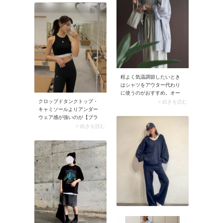
見る楽天市場で見る▼
GeeRA（ジーラ）で人気の
アイテム（AD） ※価格、送
料、その他については、商
品のサイズや色等によって
異なる場合があります
GeeRA（ジーラ）【U.S.
POLO ASSN.】フレンチス
リーブシャツ【公式】
ZOZOTOWNで見る楽天市場
程よく気温調節したいとき
で見るGeeRA（ジーラ）フ
はシャツをアウター代わり
レアー袖バンドカラーブラ
に使うのがおすすめ。オー
ウス【公式】ZOZOTOWNで
バーサイズシルエットを選
クロップドタンクトップ・
> 続きを読む
見る楽天市場で見る →
んでおくと、腰まわりまで
キャミソールよりアンダー
GeeRA（ジーラ）の
すっぽりカバーできます。
ウェア感が強いのが【ブラ
ZOZOTOWNページへ行く
薄手素材かつ丈感が長すぎ
トップ】。ブラカップが一
> 続きを読む
（AD）
ないためコンパクトに畳
体化したデザインで、ヨガ
め、荷物になりにくいのも
やピラティス、ジムなどの
メリット。
フィットネス用としても定
評があります。