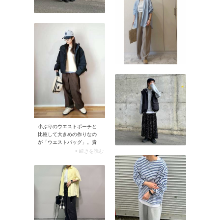
小ぶりのウエストポーチと
比較して大きめの作りなの
が「ウエストバッグ」。貴
重品に加え、ペットボト
> 続きを読む
ル・コスメ・モバイルバッ
テリーなどもすっぽり収ま
る容量の広さが魅力です。
バッグの位置が腰骨の少し
上になるようにつけるとフ
ァスナーの開け閉めがしや
すく、安定感もあります
よ。このときバッグは体の