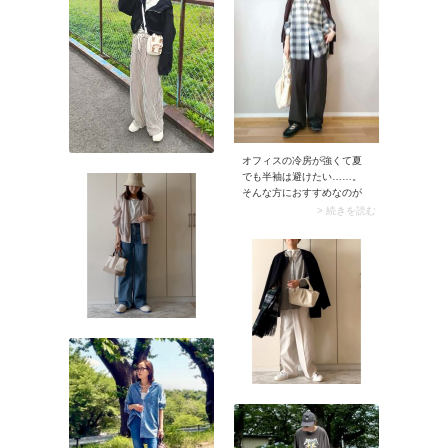
ないためコンパクトに畳
なルックスに仕上がりま
め、荷物になりにくいのも
す。
メリット。
オフィスの冷房が強くて夏
でも半袖は避けたい……。
そんな方におすすめなのが
長袖のシアーシャツ。白ベ
> 続きを読む
ースにトラッドなチェック
柄が入った上品なシャツな
ら、羽織るだけで白Tシャツ
もきれいめな印象に。落ち
感のあるワイドパンツに合
わせれば、着心地もラクち
んなリラックスコーデに仕
上がります。