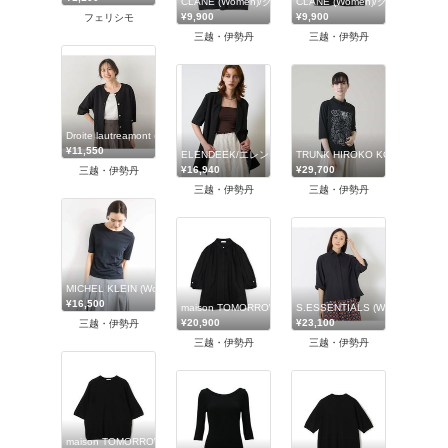
CLANE (Women)/クラネ
CLANE (Women)/クラネ
¥9,900
¥9,900
フェリシモ
三越・伊勢丹
三越・伊勢丹
Droite lautreamont (Women)/ドロワットロートレアモン
¥11,550
ELENDEEK/エレンディーク
TRUNK HIROKO KOSHINO 
¥16,940
¥29,700
三越・伊勢丹
三越・伊勢丹
三越・伊勢丹
MICHEL KLEIN (Women)/ミッシェルクラン
¥16,500
maison TOMORROWLAND/メゾン トゥモローランド
S.ESSENTIALS (Women)/
¥20,900
¥23,100
三越・伊勢丹
三越・伊勢丹
三越・伊勢丹
maison TOMORROWLAND/メゾン トゥモローランド