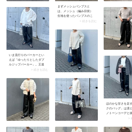
まずメッシュパンプスと
は、メッシュ（編み目状）
生地を使ったパンプスのこ
と。編み目の隙間から風が
> 続きを読む
通るので蒸れにくいのがメ
リット。中でも黒のメッシ
ュパンプスは合わせやす
く、使い勝手が抜群です。
そんな黒メッシュパンプス
は、夏に「黒のワイドパン
ツ」を穿くときにうってつ
いま流行りのパーカーとい
け。フルレングスの黒ワイ
えば「ゆったりとしたダブ
ドパンツは重たく見えがち
ルジップパーカー」。王道
ですが、シアー感のあるパ
のスウェット生地に加え、
> 続きを読む
ンプルを合わせることで軽
ハリ感のあるダンボール素
やかなルックスに。ここに
材のものがトレンド入りし
白Tシャツを合わせて、シン
ています。Tシャツをはじめ
プルなモノトーンコーデに
どんなトップスにも合わせ
仕上げるのがおすすめの着
やすく、楽ちんで着心地は
こなし方です。
抜群。またリーズナブルな
価格展開が多く、何かと申
ほのかな甘さを足
し分のない一枚です。
クのバッグ」は凛
ノトーンコーデと
ッチします。特に
>
なのがメンズライ
や、レザーアイテ
取り入れたエッジ