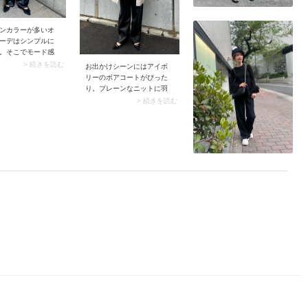
グにちょうどいい抜けが加
わります。
ンカラーが多いオ
ーデはシンプルに
。そこでモード感
う着こなしてみま
> 続きを読む
お出かけシーンにはアイボ
シンプルとモード
リーのボアコートがぴった
アイテムの素材や
り。プレーンなニットに羽
ルにあります。こ
織るだけで華やかさをプラ
> 続きを読む
る素材や今どきの
スできます。カチッとし過
を選ぶと、シンプ
ぎない軽めのデザイン＆シ
を格上げできます
ョート丈なら、車でのお出
かけなどあまり外を歩かな
い日にも便利です。