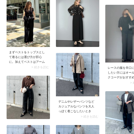
がアクセントにな
嬉しいメリットです。ワイ
タイリングがこな
ド・ストレート・スリムな
シンプルなワンツ
ど幅広い形や素材が揃って
がおしゃれに決ま
いるので、きっと自分に似
よ。
合う1本が見つかるはず！
まずベストをトップスとし
て着るには選び方が肝心
に。加えてベストはアーム
ホール（袖ぐり）が大きな
> 続きを読む
レースの服を辛口
作りになっているため、見
したい方にはオー
えてもいいインナーを合わ
クコーデがおすす
せておくのが着こなし方の
感のあるレースが
>
基本です。初心者さんが取
を生み出すため、
り入れやすいベストは「コ
ックでも重たく見
ンパクトなニットベス
ん。レース服に加
ト」。ゆったりしすぎてい
ーやサテンなど異
デニムやレザーパンツなど
ないベストなら、前を閉め
を組み合わせると
カジュアルなパンツを大人
て着るだけでノースリーブ
奥行きのあるスタ
っぽく着こなしたいとき
トップス風の装いに。また
に。
に、ミドル丈のトレンチコ
> 続きを読む
リブニット生地は初夏に着
ートはうってつけ。ロング
やすく、シーズンムードに
丈トレンチコートのように
マッチします。
堅苦しくならないため、ラ