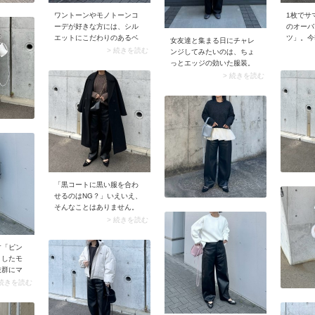
ワントーンやモノトーンコ
1枚でサ
ーデが好きな方には、シル
のオーバ
エットにこだわりのあるベ
ツ」。今
女友達と集まる日にチャレ
ストがおすすめです。例え
やかなブ
> 続きを読む
ンジしてみたいのは、ちょ
ばペプラムやティアードな
ピンクな
っとエッジの効いた服装。
ど愛らしいデザインはいか
ド傾向で
甘いフリルのブラウスに辛
> 続きを読む
が？ ワンランクアップした
うなオー
口のレザーパンツを合わせ
大人のコーデが楽しめま
ットのシ
ると、華やかでモードなス
す。
ーデにマ
タイルが完成します。
「黒コートに黒い服を合わ
せるのはNG？」いえいえ、
そんなことはありません。
ポイントはツヤのある素材
> 続きを読む
を選ぶこと。バランスが取
りやすくおすすめなのが、
す「ピン
サテンやレザー素材の黒ボ
としたモ
トムです。コートのマット
抜群にマ
な質感からさりげなく覗く
おすすめ
 続きを読む
ボトムのツヤが奥行きを生
クな服装
み、コーデを一気にスタイ
ムなどを
リッシュに引き上げます。
の効いた