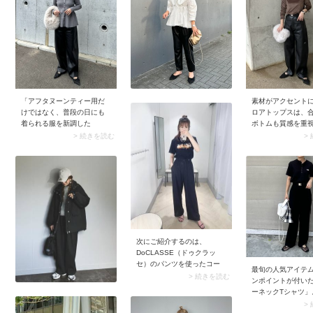
コーデに合わせる
ンクならではのフ
なムードが服装の
といいギャップを
り魅力的なバラン
ります。その際ピ
ビビッドすぎない
なトーンを選ぶと
配色に馴染みなが
「アフタヌーンティー用だ
素材がアクセント
なアクセントに。
けではなく、普段の日にも
ロアトップスは、
トなサイズ感のバ
着られる服を新調した
ボトムも質感を重
甘くなりすぎず、
い」、そんな40代は小ワザ
が気分。エッジィ
> 続きを読む
>
り入れやすいです
の利いたトップスを選んで
あるレザーパンツ
みましょう。例えばスナッ
と、モードなカジ
プのようなタイトなシルエ
ーデにシフトしま
ットが美しいグレーのペプ
自体に存在感があ
ラムニット。襟付きなら今
ザインはあえてシ
季らしくて上品さもアップ
まとめるのが洗練
します。レザーパンツを合
ツです。
わせクールにまとめれば、
クラス感が漂う着こなし
次にご紹介するのは、
に。
DoCLASSE（ドゥクラッ
セ）のパンツを使ったコー
最旬の人気アイテ
デ。実はドゥクラッセのパ
> 続きを読む
ンポイントが付い
ンツはラインが美しいと大
ーネックTシャツ」
評判！ またサイズ展開が豊
に施された刺しゅ
>
富なのも40代50代にとって