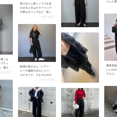
って、ス
に取り入れてみては。
とした薄
黒ズボンに黒トップスを合
れ見え。
適解。薄
わせるときはカラーバッグ
ーコーデ
れること
や柄ものバッグなど「差し
ります
快適に過
色的バッグ」をプラス。重
> 続きを読む
のあるシ
たくなりがちな冬のブラッ
ストレッ
クコーデに映え、スタイリ
パンツを
ングがこなれて見えます
ですよ。
よ。加えてネックレスやピ
アスなどアクセサリーを添
えるといっそう華やぎま
す。
に着こな
ルブラッ
最高気温
鮮度の高さなら「シアー・
め。透け
いいのが
レース素材のポロシャツ」
軽やかさ
 続きを読む
ラウス」
がピカイチ。そもそもポロ
全身ブラ
（ふはく
シャツに品のよさがあるの
> 続きを読む
えませ
さや寒さ
で、透け感のある生地が女
えてレザ
く、スト
っぽくなりすぎることなく
なる素材
ます。夏
涼しげな雰囲気に。手持ち
、さらに
期は足元
のパンツに合わせるだけで
イリング
からパン
おしゃれな旬コーデが完成
ューズに
します。
す。