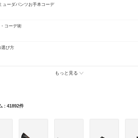
バミューダパンツお手本コーデ
方・コーデ術
の選び方
もっと見る
ム
:
41892
件