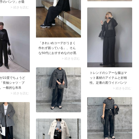
手のパンツ」が最
めの素材で取り入
> 続きを読む
で気温が高くても
ごせます。ゆとり
ルエットに加えて
チ性も備えている
選ぶと動きやすい
「きれいめコーデがうまく
作れず困っている」、そん
な50代におすすめなのが黒
トップス×パンツのセットア
> 続きを読む
ップ。忙しい日にはもちろ
ん、それぞれ単品でも使え
トレンドのシアーな服はマ
るのが魅力です。足元はボ
ット素材のアイテムと好相
が22度でちょうど
リュームスニーカーであえ
性。定番の黒ワイドパンツ
「長袖シャツ・ブ
てカジュアルに仕上げると
を穿くときも、ほんのりと
。一般的な布帛
素敵。歩きやすさ重視のお
> 続きを読む
肌が透けるシアーカーディ
）生地であれば暑
出かけに取り入れたいコー
> 続きを読む
ガンを合わせることでグッ
を感じることな
デです。
と鮮度のあるスタイリング
レスフリー過ごせ
に。スナップの黒シアーカ
から秋へ変わる時
ーディガンにあえて白っぽ
も意識。サンダル
いインナーを合わせている
プスやフラットシ
テクニックも見逃せませ
履き替えると◎で
ん。白インナーのおかげで
羽織モノの透け感がより際
立ち、上下黒のスタイリン