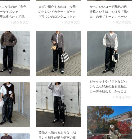
マになるのが「春色
まずご紹介するのは、今季
かっこいいコーデ配色の代
ーサイズシャ
のトレンドカラー・ダーク
表格といえば、やはり「黒×
季は柔らかくて穏
ブラウンのロングニットカ
白」のモノトーン。ベーシ
ルー・イエロー・
ーディガン。ツヤ感のある
ックな色同士だからこそ、
> 続きを読む
> 続きを読む
> 続きを読む
どの色味がトレン
ブラックレザーパンツと合
素材に差をつけるのがシャ
す。風をまとうよ
わせてクールにまとめると
レ見えのポイントです。例
バーサイズシルエ
大人っぽくて素敵です。イ
えばシアートップスにはレ
ャツは、パンツコ
ンナーには白のロンT（長袖
ザーパンツをプラス。異な
ッチします。
Tシャツ）を投入。明るさが
る質感を組み合わせること
プラスされ洗練ムードが高
で、シンプルなコーデにス
まりますよ。
タイリッシュな奥行きが生
まれますよ。
ジャケットやベストなどハ
ンサムな印象の服を主軸に
コーデを組むと、かっこよ
さがグンとアップ。特にベ
> 続きを読む
ストは便利品です。シンプ
ルなモノトーンスタイルの
アクセントとして映え、サ
マになりますよ。
芸能人も訪れるような、A5
ランク和牛が揃う個室の高