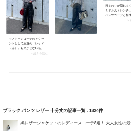
フなパンツが馴染んで大人
カジュアルに決まります。
腰まわりが隠れる
ミドル丈トレンチ
パンツコーデと相
ン。中でもセンタ
>
パンツや足まわり
があるワイドパン
ると、鮮度の高い
に。シンプルなパ
モノトーンコーデのアクセ
出かけモードに決
ントとして王道の「レッド
ミドル丈トレンチ
（赤）」も欠かせない色。
メリットです。
白と黒の装いにバッグでレ
> 続きを読む
ッド（赤）をプラスするだ
けで、スタイリングが一気
にドラマティックな表情へ
と変わります。このときフ
レッシュなレッドならカジ
ュアルで明るいムードに、
深みのあるボルドー系なら
シックな印象に。色のトー
ンも意識して選ぶと、モノ
トーンコーデの完成度はさ
らに高まりますよ。
ブラック パンツ レザー 十分丈の記事一覧
:
1824
件
黒レザージャケットのレディースコーデ8選！ 大人女性の