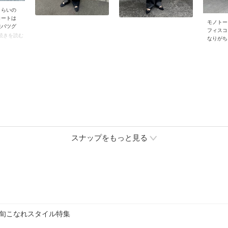
くらいの
コートは
モノトー
性バツグ
フィスコ
ープレス
 続きを読む
なりがち
にゆとり
を出すよ
ツに羽織
しょう。
着こなし
の違いは
ンツがお
ディテー
まるのも
なれ感あ
コートの
デザイン
ルコーデ
よ。
スナップをもっと見る
最旬こなれスタイル特集