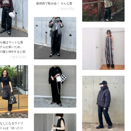
級焼肉で飲み会！ そんな贅
沢なシーンではドレスアッ
> 続きを読む
プしたくなりますが、個室
はお座敷の場会が多いから
脱ぎやすい靴＆座りやすい
ボトムだと安心です。スナ
ップではグレーニット以外
をブラックでまとめつつ、
レザーワイドパンツでラグ
ル服はマットな質
ジュアリーなムードをプラ
テムが多いため、
ス。上級者感のあるシンプ
の服とMIXすると効
ルコーデには、アクセサリ
ナップのようなロ
> 続きを読む
ーで華やかさをプラスする
たニットには、光
のもおすすめですよ。
レザーパンツを合
タイリング。大人
のリッチなムード
が生まれます。
なしになるライブ
トムは「ゆったり