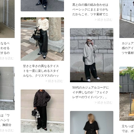
色ではなく質感で変化をつ
こと。ピ
黒と白の服の組み合わせは
けることで、黒×黒のコーデ
ェミニン
ベーシックにまとまりがち
が重たく見えず洗練された
テイスト
だからこそ、ツヤ素材でニ
大人の印象に。
生み、よ
ュアンスをプラスすると効
> 続きを読む
スに決ま
果的です。例えばスナップ
ンク色は
着用のアイテムは上下どち
まろやか
らも無地でシルエットもカ
、白黒の
ジュアルですが、パンツの
ら軽やか
レザー素材が辛口な女っぽ
になるベ
カジュア
コンパク
さをメイク。気負わないム
合わせる
感のアイ
ッグなら
ードながらもしっかりおし
視するの
ツヤ素材
大人も取
ゃれに決まるので、大人の
なツヤが
果的。ス
 続きを読む
よ。
日常コーデにぴったりで
を選ぶ
ゴが入っ
甘さと辛さの異なるテイス
す。
ュアルコ
沢のある
トを一度に楽しめるスタイ
す。素材
わせてス
ルなら、クリスマスのハッ
る分、デ
ならでは
ピーな気分をさらに盛り上
> 続きを読む
ンプルに
と奥行き
げてくれそう！ フリルのボ
見えのコ
50代のカジュアルコーデに
リューム感が可愛い白ニッ
イチ押しなのが「フェイク
トには、あえて黒のレザー
レザーのワイドパンツ」。
パンツを合わせて甘辛ミッ
最近はタイトではなくゆっ
> 続きを読む
クスに。ニットのデザイン
たりとしたシルエットが主
が効いているからパーティ
流なので、楽ちんなのに穿
ーシーンにぴったり。大人
ムは「ワ
くだけで今どきのルックス
の可愛さとモード感が共存
たヘンリ
に。リーズナブルでお手入
する今どきの着こなしで
。胸部分
れがラクな合皮素材のアイ
立ちっぱ
す。
うやロゴ
 続きを読む
テム展開が多いから、気楽
では、ボ