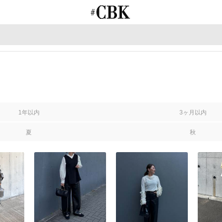
CUBKI
1年以内
3ヶ月以内
夏
秋