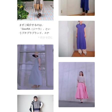
まずご紹介するのは、
「GeeRA（ジーラ）」とい
うプチプラブランド。スナ
ップでは、どちらもジーラ
> 続きを読む
の可愛げトップスを着こな
しています。50代おしゃれ
さんのリアルスナップを調
査していると、ジーラのガ
ーリーアイテムを着こなす
方が多数！ カジュアルから
甘めなデザインまで幅広く
揃っているおすすめブラン
ドです。