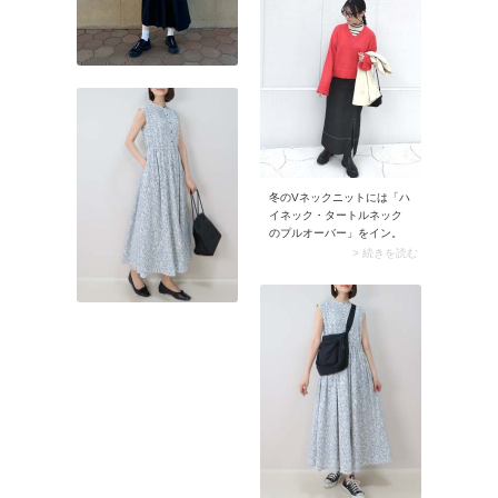
冬のVネックニットには「ハ
イネック・タートルネック
のプルオーバー」をイン。
ニットのVゾーンがより引き
> 続きを読む
立つので、ハイネック・タ
ートルネックの首元が詰ま
って見えず、スッキリ着こ
なせます。さらに襟元から
冷気が入り込むのをシャッ
トアウトできるため、保温
性もグンとアップ。