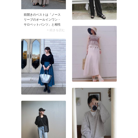
前開きのベストは「ノース
リーブのオールインワン・
サロペットパンツ」と相性
バツグン。カーディガンや
> 続きを読む
ジャケットとの重ね着より
断然涼しい上に、スタイリ
ッシュな雰囲気に決まりま
す。またはロングワンピー
スに羽織っても似合います
よ。