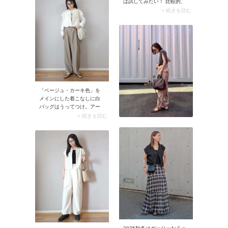
は試してみたい！ 比較的、
気に仕上がりますよ。
日本人の肌に似合うとされ
> 続きを読む
ていて、50代が着ると品の
よさが際立つのも魅力で
す。シルバーやゴールドカ
ラーとも相性がいいから、
ボリューム感のあるアクセ
サリーを合わせると素敵。
コーデがよりラグジュアリ
ーな雰囲気に仕上がりま
す。
「ベージュ・カーキ色」を
メインにした着こなしに白
バッグはうってつけ。アー
スカラーコーデの邪魔をせ
> 続きを読む
ず、ナチュラルな雰囲気
に。柔らかで優しいスタイ
リングに仕上がります。