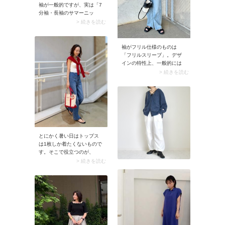
袖が一般的ですが、実は「7
分袖・長袖のサマーニッ
ト」も展開されています。
> 続きを読む
袖の長いサマーニットは編
み目がザックリとしたアイ
テムが多いことから、メッ
袖がフリル仕様のものは
シュニットや透かし編みニ
「フリルスリーブ」。デザ
ットの商品名で販売されて
インの特性上、一般的には
いる場合もあります。この
半袖で取り入れられていま
> 続きを読む
袖丈のサマーニットを着る
す。甘くガーリーな雰囲気
目安は、長袖トップス1枚で
の服ですが、カジュアルに
ちょうどいい時期。最高気
着こなすのが今の人気スタ
温が18度～22度くらいの頃
イルです。
が最適です。ちなみに下に
長袖インナーを仕込めば、
もう少し早い時期から活用
できますよ。
とにかく暑い日はトップス
は1枚しか着たくないもので
す。そこで役立つのが、
UNIQLO（ユニクロ）定番の
> 続きを読む
リブ素材のブラキャミソー
ル。インナー感がないから
上品に着こなせますよ。も
し「1枚で着るのはちょっ
と……」と感じたら、薄手
のカーディガンを肩掛けア
レンジしてみるのも◎。