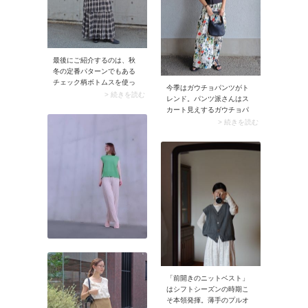
ルエット・長さともにボリ
ューム感があるので、コー
デはコンパクトなトップス
を合わせるのがおすすめで
す。ちなみにひざ丈やミモ
最後にご紹介するのは、秋
レ丈のティアードスカート
冬の定番パターンでもある
は以前ブームだった印象が
チェック柄ボトムスを使っ
強いため、今シーズンは避
今季はガウチョパンツがト
たコーデ。スナップでは、
> 続きを読む
けるのが無難です。
レンド。パンツ派さんはス
チェック柄スカートを主役
カート見えするガウチョパ
にスタイリングしていま
ンツで柄を取り入れてみま
> 続きを読む
す。夏のトップスを組み合
しょう。ボタニカル柄なら
わせると、涼しげだけど秋
鮮度の高い着こなしに仕上
っぽい、そんな絶妙なスタ
がりますよ。スナップのよ
イリングが完成しますよ。
うな白地のカラフルなボタ
真夏のマンネリコーデを打
ニカル柄なら、コーデが一
破するのにぴったりなアイ
気に華やかに。
テムです。
「前開きのニットベスト」
はシフトシーズンの時期こ
そ本領発揮。薄手のプルオ