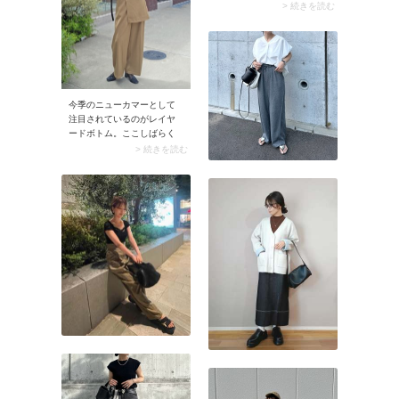
ーバーに羽織ればほっこり
> 続きを読む
見えず、鮮度のある着こな
しに。気温調節できるおし
ゃれなスタイリングが楽し
めます。
今季のニューカマーとして
注目されているのがレイヤ
ードボトム。ここしばらく
レイヤードコーデのブーム
> 続きを読む
が続いていますが、これ1枚
でボトムの重ね着が完成す
るんです！ トレンドを取り
入れつつ簡単に着こなした
い方にイチ押しのアイテム
です。