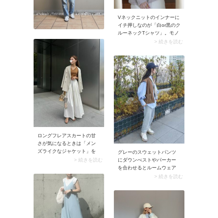
Vネックニットのインナーに
イチ押しなのが「白or黒のク
ルーネックTシャツ」。モノ
トーンカラーのシンプルなT
> 続きを読む
シャツならVネックの邪魔を
せずに、開いた胸元をさり
げなくカバーしてくれま
す。このときTシャツとボト
ムを同色で揃えるのがおす
すめ。色を統一することで
コーデがまとまり、チラ見
えTシャツがおしゃれに決ま
りますよ。
ロングフレアスカートの甘
さが気になるときは「メン
ズライクなジャケット」を
グレーのスウェットパンツ
着てみて。下に着る服はぴ
> 続きを読む
にダウンべストやパーカー
ったりめのトップスなら
を合わせるとルームウェア
OK。ジャケットを羽織るだ
っぽさが気になることも。
> 続きを読む
けで大人っぽさが高まり、
そんな部屋着感をなくした
ハンサムなルックスに。そ
いときに役立つのが「襟付
の際ジャケット・スカー
きシャツ」です。清潔感た
ト・インナーを2色以内に抑
っぷりなシャツはコーデの
えるのがコツ。統一感が生
引き締め効果が絶大。イン