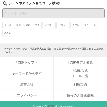
シーンやアイテム名でコーデ検索♪
女子会
スポーツ観戦
モテ
お呼ばれ
ビジュー
ミモレ
スウェット
めがね
※本サイトのリンクより商品を購入した場合、売り上げの一部が#CBKへ還元されることがあ
ります。
#CBKトップへ
#CBKモデル募集
#CBK公式
キーワードから探す
モデル一覧
運営会社
利用規約
プライバシー
情報の外部送信先
Copyright (C)
#CBK
all rights reserved.