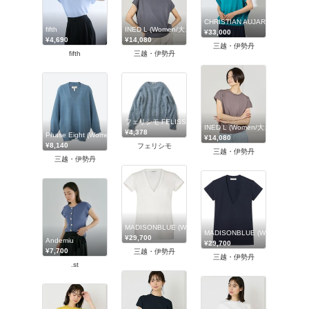
CHRISTIAN AUJARD (Wom
INED L (Women/大きいサイズ)/イネドL
fifth
¥33,000
¥14,080
¥4,690
三越・伊勢丹
三越・伊勢丹
fifth
フェリシモ FELISSIMO
INED L (Women/大きいサイズ)/
¥4,378
Phase Eight (Women)/フェイズエイト
¥14,080
¥8,140
フェリシモ
三越・伊勢丹
三越・伊勢丹
MADISONBLUE (Women)/マディソンブルー
MADISONBLUE (Women)/マ
¥29,700
Andemiu
¥29,700
¥7,700
三越・伊勢丹
三越・伊勢丹
.st