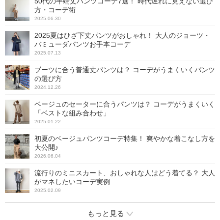
50代の半端丈パンツコーデ7選！ 時代遅れに見えない選び
方・コーデ術
2025.06.30
2025夏はひざ下丈パンツがおしゃれ！ 大人のジョーツ・
バミューダパンツお手本コーデ
2025.07.13
ブーツに合う普通丈パンツは？ コーデがうまくいくパンツ
の選び方
2024.12.26
ベージュのセーターに合うパンツは？ コーデがうまくいく
「ベストな組み合わせ」
2025.01.22
初夏のベージュパンツコーデ特集！ 爽やかな着こなし方を
大公開♪
2026.06.04
流行りのミニスカート、おしゃれな人はどう着てる？ 大人
がマネしたいコーデ実例
2025.02.09
もっと見る