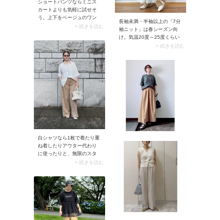
ショートパンツならミニス
カートよりも気軽に試せそ
う。上下をベージュのワン
長袖未満・半袖以上の「7分
トーンでまとめてセットア
> 続きを読む
袖ニット」は春シーズン向
ップ風に着こなしても素
け。気温20度～25度くらい
敵。黒タイツ×ボリュームの
になる4月に最適です。サラ
> 続きを読む
ある靴を合わせて、甘すぎ
ッとしたコットン素材のア
ないコーデに仕上げてみま
イテムであれば5月上旬くら
しょう。
いまで着用できますよ。
「半袖を着るには少し早
い」、そんな時期がベスト
タイミングです。
白シャツなら1枚で着たり重
ね着したりアウター代わり
に使ったりと、無限のスタ
イリングが楽しめます。中
> 続きを読む
でもおすすめはトレンドの
デザイン。今季であればシ
アー素材・オーバーサイ
ズ・ショート丈を選ぶと、
こなれ感も上がりますよ。