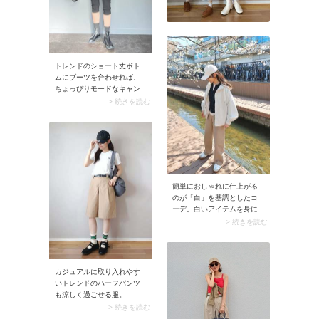
トレンドのショート丈ボト
ムにブーツを合わせれば、
ちょっぴりモードなキャン
プスタイルに。ゆったりシ
> 続きを読む
ルエットのキルティングア
ウターには、きれいめ派さ
んらしくシャツをIN。アウ
ターからシャツをチラ見せ
して自分らしさをキープし
ましょう。
簡単におしゃれに仕上がる
のが「白」を基調としたコ
ーデ。白いアイテムを身に
着けるだけで爽やかで清潔
> 続きを読む
感のある上品カジュアルが
完成。手持ち服でトライし
やすいので、ぜひ取り入れ
てみてください。
カジュアルに取り入れやす
いトレンドのハーフパンツ
も涼しく過ごせる服。
UNIQLO（ユニクロ）のハー
> 続きを読む
フパンツはハリのある素材