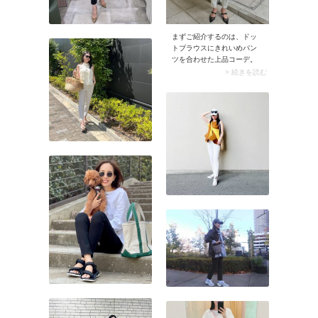
クルパンツとのコーデは時
代遅れ感が出てしまう可能
性があります。
まずご紹介するのは、ドッ
トブラウスにきれいめパン
ツを合わせた上品コーデ。
ON・OFF着こなせる万能な
> 続きを読む
組み合わせで、40代の大人
っぽさと可愛さを最大限に
生かせるコーデバランスで
す。幼く見えがちなドット
柄も、ボトムスをピリッと
引き締めることで品格のあ
る大人コーデになじみま
す。