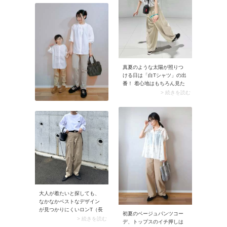
真夏のような太陽が照りつ
ける日は「白Tシャツ」の出
番！ 着心地はもちろん見た
目も涼しげなので、ベージ
> 続きを読む
ュ色パンツのコーデがスッ
キリ仕上がります。
大人が着たいと探しても、
なかなかベストなデザイン
が見つかりにくいロンT（長
初夏のベージュパンツコー
袖Tシャツ）。そんなときは
> 続きを読む
デ、トップスのイチ押しは
オーバーシルエットなど、