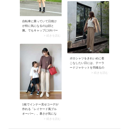
自転車に乗っていて日焼け
が特に気になるのは顔と
腕。でもキャップにUVパー
カーなどを合わせると、コ
> 続きを読む
ーデが重たい印象になりが
ちに。そんなときはショー
トパンツをチョイス。足元
を軽やかに見せることでバ
ランスがよく、すっきりと
ポロシャツをきれいめに着
仕上がります。
こなしたい日には、テーラ
ードジャケットを羽織るの
がイチオシのコーデアイデ
> 続きを読む
ア。どちらもちょっとハン
サムなアイテムなので、そ
の相性は抜群です。ポロシ
ャツの首元がスタイリング
のアクセントになってくれ
ます。
1枚でインナー見せコーデが
作れる「レイヤード風プル
オーバー」。暑さが気にな
る夏の重ね着ですが、Tシャ
> 続きを読む
ツの裾からインナーが出て
いるようなプルオーバーな