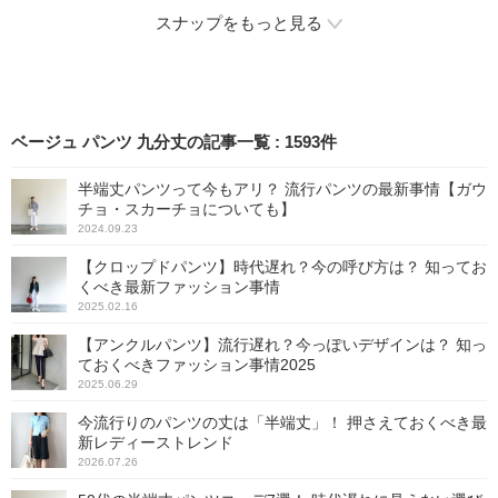
ら問題なし。おしやれのテ
スナップをもっと見る
クニックが不要な上に、チ
ラ見えしたような裾がアク
セントになり、シンプルに
なりやすいTシャツコーデが
物足りなく見えません。
ベージュ パンツ 九分丈の記事一覧
:
1593
件
半端丈パンツって今もアリ？ 流行パンツの最新事情【ガウ
チョ・スカーチョについても】
2024.09.23
【クロップドパンツ】時代遅れ？今の呼び方は？ 知ってお
くべき最新ファッション事情
2025.02.16
【アンクルパンツ】流行遅れ？今っぽいデザインは？ 知っ
ておくべきファッション事情2025
2025.06.29
今流行りのパンツの丈は「半端丈」！ 押さえておくべき最
新レディーストレンド
2026.07.26