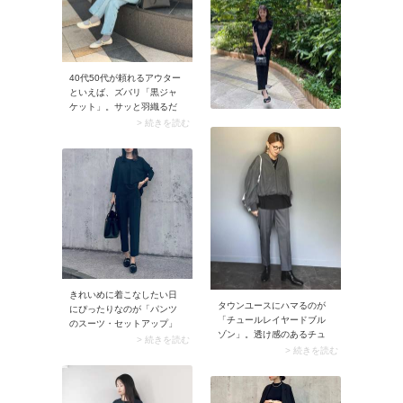
見せるメリットもありま
す。シャツやカーディガン
を両肩に引っ掛けるだけで
OKなので、テクニック不要
でおしゃれに決まります。
40代50代が頼れるアウター
といえば、ズバリ「黒ジャ
ケット」。サッと羽織るだ
けでコーデにきちんと感を
> 続きを読む
加えてくれるとあり、大人
世代にうってつけです。ト
レンドに左右されない定番
服でありながら上品に着こ
なせます。
きれいめに着こなしたい日
タウンユースにハマるのが
にぴったりなのが「パンツ
「チュールレイヤードブル
のスーツ・セットアップ」
ゾン」。透け感のあるチュ
との着合わせ。加えてロー
> 続きを読む
ール生地を重ねることで、
> 続きを読む
ファーはビット付きの黒色
ブルゾンのメンズライクな
を選ぶとクリーンな雰囲気
印象が一変、今ドキ感たっ
が高まり、王道の通勤スタ
ぷりに。おしゃれな異素材
イルに。このときは靴下で