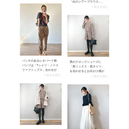
「白のシアーブラウス」。
あえて普段よりサイズアッ
透け感のあるクリーンなブ
> 続きを読む
プしてみると、いつもより
ラウスは合わせるだけで爽
こなれた印象に仕上がりま
やかさがグンとアップ。ベ
すよ。胸元ロゴのシンプル
ージュ色のパンツが初夏の
な白のロンTなら大人がクリ
ムードに馴染み、スッキリ
ーンなムードで着こなせま
着こなせます。
す。
パンチのあるレオパード柄
黒のクロッグシューズに
パンツは「Tシャツ・ノース
「黒ソックス・黒タイツ」
リーブトップス」合わせが
を合わせるとお出かけ感が
おすすめ。ゆるっとラフな
> 続きを読む
グッとアップ。足元の色が
> 続きを読む
夏服と組み合わせること
馴染んでかかとの開きが目
で、レオパード柄パンツが
立たなくなり、クロッグシ
リラクシーなムードに。ア
ューズのカジュアルさが落
ニマル柄が悪目立ちせず、
ち着きます。
普段使い感が高まります。