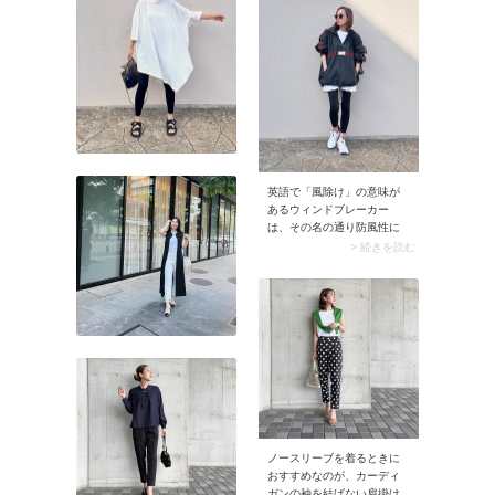
英語で「風除け」の意味が
あるウィンドブレーカー
は、その名の通り防風性に
優れたアウター。近ごろは
> 続きを読む
ナイロンジャケット・ナイ
ロンブルゾンという名前に
置き換わっています。しか
しウィンドブレーカーの名
前はアウトドア用の服とし
ては現役。そのため呼び方
が古くなったわけではあり
ません。スポーツ＆アウト
ドア向けのアイテムは「ウ
ィンドブレーカー」、タウ
ンユース向きに展開されて
いるアイテムならナイロン
ノースリーブを着るときに
ブルゾンなど、「ナイロン
おすすめなのが、カーディ
〇〇」と呼ぶのが一般的で
ガンの袖を結ばない肩掛け