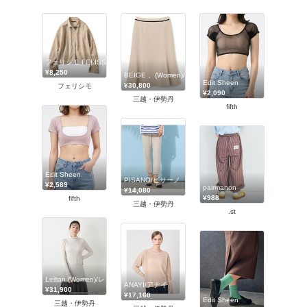
フェリシモ FELISSIMO
¥8,250
BEIGE， (Women)/ベイジ，
Edit Sheen
¥30,800
フェリシモ
¥2,090
三越・伊勢丹
fifth
Edit Sheen
PISANO/ピサーノ
¥2,589
pairmanon
¥14,080
¥988
fifth
三越・伊勢丹
.st
Leilian (Women)/レリアン
ANAYI/アナイ
¥31,900
¥17,160
Edit Sheen
三越・伊勢丹