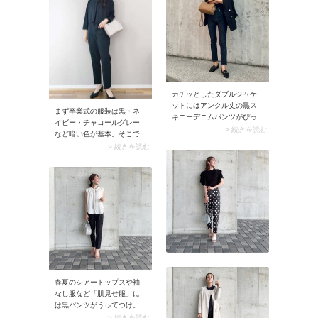
MIXのブルゾンのおかげで、
はなく、肌色ストッキング
スタイリッシュに決まりま
を合わせるのが正解です。
す。
カチッとしたダブルジャケ
ットにはアンクル丈の黒ス
まず卒業式の服装は黒・ネ
キニーデニムパンツがぴっ
イビー・チャコールグレー
たり。トレンドのワイドパ
> 続きを読む
など暗い色が基本。そこで
ンツを合わせるより、カジ
地味に見えないよう、女性
> 続きを読む
ュアルなパンツの方が女性
らしいデザインを選ぶのが
らしくこなれた印象に仕上
おすすめです。最近の卒業
がります。アンクル丈スキ
式コーデのトレンドは「映
ニーの絶妙な丈感もバラン
えブラウスとパンツのセッ
スよく見せるポイントに。
トアップ」。おしゃれなブ
ちなみにスキニーは薄手の
ラウスとベーシックなパン
ピタピタ過ぎるデザインを
ツの組み合わせが人気で
選ぶとひざ周りに生地が寄
す。これなら暗い色を選ん
ってシワになりやすいの
でも地味見えしませんよ。
で、適度な厚み＆ストレッ
チ性にこだわって探してみ
ましょう。
春夏のシアートップスや袖
なし服など「肌見せ服」に
は黒パンツがうってつけ。
クリーンなパンツがコーデ
> 続きを読む