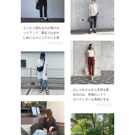
ルに仕上がります。
とにかく頼れるのが黒のセ
ットアップ。最近ではきれ
いめにもカジュアルにも使
える優秀なセットアップが
> 続きを読む
たくさん展開されています
よ。コーデを考えなくても
絶対に合う、この安心感は
忙しい日に助かります。ス
ナップのようなブラウス×パ
ンツのシンプルなセットア
ップはおすすめ。小物次第
でオンにもオフにも着回せ
て、上下を別々に使えるの
おしゃれさんから支持を集
もメリット。この1セットで
めるのは、長袖のシャツ・
何通りも着こなせるコスパ
カーディガンを肩掛けする
のよさも魅力です。
着こなし方。肩掛けといえ
> 続きを読む
ば袖を結ぶのが一般的です
が、ノースリーブに合わせ
るときは袖を垂らすだけの
方がイチ押し。二の腕がさ
りげなく隠れる上に、下に
落ちた袖がコーデを縦長に