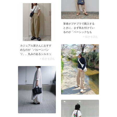
とワンタックを配したボデ
ィラインを拾いにくいシル
エットだから、トップスイ
ンしてもすっきりと着こな
せます。モデルさんのよう
筆者がプチプラで購入する
にラインソックス×バレエス
ときに、まず気を付けてい
ニーカーでヘルシーにまと
るのが「ベーシックなも
めてみても可愛い！
の」を選ぶこと。コーデの
> 続きを読む
中で主張しないインナーや
ニット、パンツなど、あえ
カジュアル派さんにおすす
てシンプルなアイテムをチ
めなのが「バルーンパン
ョイスしています。色選び
ツ」。丸みのあるシルエッ
は定番色なら使い勝手がい
トは女性らしい雰囲気があ
> 続きを読む
いですし、カラーもので気
る上に、脚長見えにも効果
楽に遊べるのもプチプラな
を発揮。下半身のラインが
らではの魅力。スナップで
目立たたず、こなれたルッ
は「UNIQLO（ユニクロ）」
クスに決まる一本です。
のキャミソールと
「H&M（エイチ・アンド・
エム）」のトングサンダル
を着用。ベーシックなアイ
テムなら着回しやすく、と
きにはスタイリングのアク
セントとしても効果的。ま
さにお値段以上に活躍する
はずです。