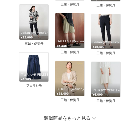
三越・伊勢丹
三越・伊勢丹
Leilian (Women)/レリアン
¥22,000
GALLEST (Women)/ギャレスト
Leilian (Women)/レリアン
三越・伊勢丹
¥5,445
¥15,400
三越・伊勢丹
三越・伊勢丹
フェリシモ FELISSIMO
¥4,389
フェリシモ
BEIGE， (Women)/ベイジ，
INED (Women)/イネド
¥48,400
¥6,600
三越・伊勢丹
三越・伊勢丹
類似商品をもっと見る