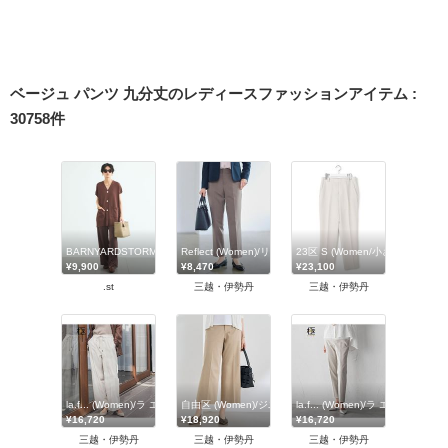
ベージュ パンツ 九分丈のレディースファッションアイテム
:
30758
件
BARNYARDSTORM
Reflect (Women)/リフレクト
23区 S (Women/小さいサイズ)
¥9,900
¥8,470
¥23,100
.st
三越・伊勢丹
三越・伊勢丹
la.f... (Women)/ラ エフ
自由区 (Women)/ジユウク
la.f... (Women)/ラ エフ
¥16,720
¥18,920
¥16,720
三越・伊勢丹
三越・伊勢丹
三越・伊勢丹