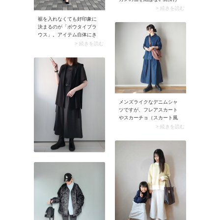
す。
アレンジ。カーディガンの
> 続きを読む
袖を肩からそのまま垂らす
裾を入れなくても好印象に
だけなので簡単ですよ。し
決まるのが「ボウタイブラ
かも真っすぐ垂れ下がった
ウス」。アイテム自体にき
袖が二の腕をさりげなくカ
ちんと感があるのでオフィ
> 続きを読む
バーして、涼しげな印象
スにマッチし、パンツに合
に。
わせるだけでコーデが完
成。ボウタイに装飾性があ
る分、アクセサリーは控え
目にしましょう。
メンズライクなデニムシャ
ツですが、フレアスカート
やスカーチョ（スカート風
パンツ）などフェミニンな
> 続きを読む
ボトムを合わせればコーデ
の印象がガラリとチェン
ジ。デニムシャツに甘さが
加わり、きれいめカジュア
ルなスタイルに決まりま
す。ネックレスや大ぶりピ
アス、バングルなどアクセ
サリーで装飾性を足すとよ
そ行き感も高まりますよ。