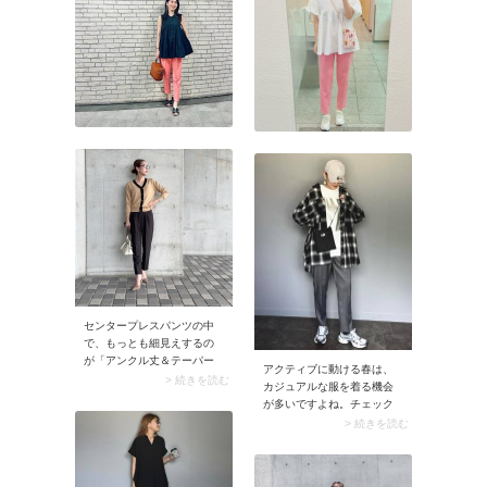
センタープレスパンツの中
で、もっとも細見えするの
が「アンクル丈＆テーパー
アクティブに動ける春は、
ドシルエット」のアイテ
> 続きを読む
カジュアルな服を着る機会
ム。裾にかけて細くなるテ
が多いですよね。チェック
ーパードパンツから足首が
柄シャツはカジュアルコー
> 続きを読む
出ることでスタイルアップ
デと好相性。羽織ったり肩
効果は絶大です。加えてパ
に掛けたりするだけで、ワ
ンプスを合わせると全身が
ンランク上のラフなスタイ
美しく見えますよ。