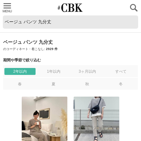
CUBKI
ベージュ パンツ 九分丈
のコーディネート・着こなし:
2929 件
期間や季節で絞り込む
2年以内
1年以内
3ヶ月以内
すべて
春
夏
秋
冬