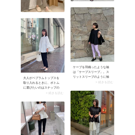
ケープを羽織ったような袖
は「ケープスリーブ」。ス
リットスリーブのように袖
大人がペプラムトップスを
下が開いていて、肩から腕
> 続きを読む
取り入れるときに、ボトム
をふわりと覆うようなデザ
に選びたいのはスナップの
インです。ゆったりとして
ような「程よくゆとりがあ
> 続きを読む
布面積が多いのでボディラ
るフルレングスパンツ」。
インをさりげなくカバー。
これならバランスよく着こ
その一方でデザインは優美
なせますよ。避けた方がい
なので上品に着こなせま
いのはボリューミーすぎる
す。
ワイドパンツ。ペプラムト
ップスとのバランスを取り
にくいのが理由です。ま
た、スキニーパンツやアン